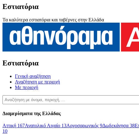
Εστιατόρια
Τα καλύτερα εστιατόρια και ταβέρνες στην Ελλάδα
Εστιατόρια
Γενική αναζήτηση
Αναζήτηση με περιοχή
Με περιοχή
Διαμερίσματα της Ελλάδας
Αττική
167
Ανατολικό Αιγαίο
13
Αργοσαρωνικός
9
Δωδεκάνησα
38
Ε
10