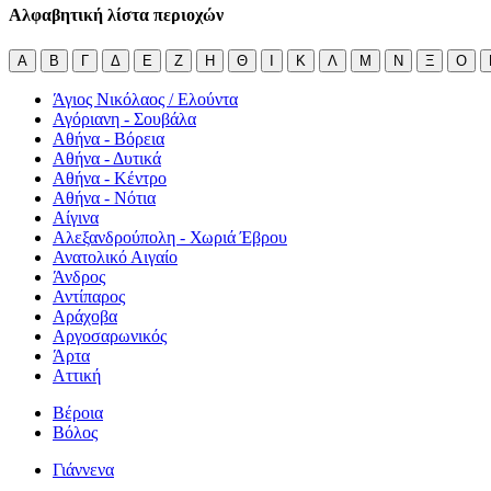
Αλφαβητική λίστα περιοχών
Α
Β
Γ
Δ
Ε
Ζ
Η
Θ
Ι
Κ
Λ
Μ
Ν
Ξ
Ο
Άγιος Νικόλαος / Ελούντα
Αγόριανη - Σουβάλα
Αθήνα - Βόρεια
Αθήνα - Δυτικά
Αθήνα - Κέντρο
Αθήνα - Νότια
Αίγινα
Αλεξανδρούπολη - Χωριά Έβρου
Ανατολικό Αιγαίο
Άνδρος
Αντίπαρος
Αράχοβα
Αργοσαρωνικός
Άρτα
Αττική
Βέροια
Βόλος
Γιάννενα