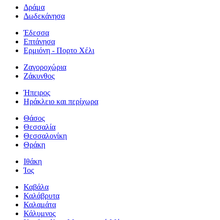
Δράμα
Δωδεκάνησα
Έδεσσα
Επτάνησα
Ερμιόνη - Πορτο Χέλι
Ζαγοροχώρια
Ζάκυνθος
Ήπειρος
Ηράκλειο και περίχωρα
Θάσος
Θεσσαλία
Θεσσαλονίκη
Θράκη
Ιθάκη
Ίος
Καβάλα
Καλάβρυτα
Καλαμάτα
Κάλυμνος