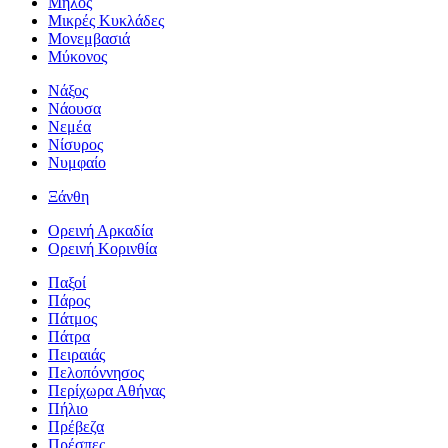
Μήλος
Μικρές Κυκλάδες
Μονεμβασιά
Μύκονος
Νάξος
Νάουσα
Νεμέα
Νίσυρος
Νυμφαίο
Ξάνθη
Ορεινή Αρκαδία
Ορεινή Κορινθία
Παξοί
Πάρος
Πάτμος
Πάτρα
Πειραιάς
Πελοπόννησος
Περίχωρα Αθήνας
Πήλιο
Πρέβεζα
Πρέσπες