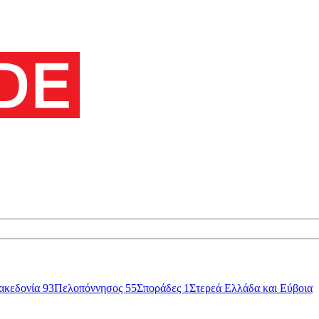
ακεδονία
93
Πελοπόννησος
55
Σποράδες
1
Στερεά Ελλάδα και Εύβοια