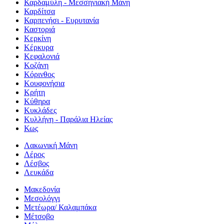
Καρδαμύλη - Μεσσηνιακή Μάνη
Καρδίτσα
Καρπενήσι - Ευρυτανία
Καστοριά
Κερκίνη
Κέρκυρα
Κεφαλονιά
Κοζάνη
Κόρινθος
Κουφονήσια
Κρήτη
Κύθηρα
Κυκλάδες
Κυλλήνη - Παράλια Ηλείας
Κως
Λακωνική Μάνη
Λέρος
Λέσβος
Λευκάδα
Μακεδονία
Μεσολόγγι
Μετέωρα/ Καλαμπάκα
Μέτσοβο