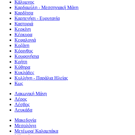
Κάλυμνος
Καρδαμύλη - Μεσσηνιακή Μάνη
Καρδίτσα
Καρπενήσι - Ευρυτανία
Καστοριά
Κερκίνη
Κέρκυρα
Κεφαλονιά
Κοζάνη
Κόρινθος
Κουφονήσια
Κρήτη
Κύθηρα
Κυκλάδες
Κυλλήνη - Παράλια Ηλείας
Κως
Λακωνική Μάνη
Λέρος
Λέσβος
Λευκάδα
Μακεδονία
Μεσολόγγι
Μετέωρα/ Καλαμπάκα