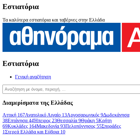
Εστιατόρια
Τα καλύτερα εστιατόρια και ταβέρνες στην Ελλάδα
Εστιατόρια
Γενική αναζήτηση
Διαμερίσματα της Ελλάδας
Αττική
167
Ανατολικό Αιγαίο
13
Αργοσαρωνικός
9
Δωδεκάνησα
38
Επτάνησα
44
Ήπειρος
23
Θεσσαλία
9
Θράκη
5
Κρήτη
69
Κυκλάδες
164
Μακεδονία
93
Πελοπόννησος
55
Σποράδες
1
Στερεά Ελλάδα και Εύβοια
10