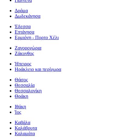
Γιάννενα
Δράμα
Δωδεκάνησα
Έδεσσα
Επτάνησα
Ερμιόνη - Πορτο Χέλι
Ζαγοροχώρια
Ζάκυνθος
Ήπειρος
Ηράκλειο και περίχωρα
Θάσος
Θεσσαλία
Θεσσαλονίκη
Θράκη
Ιθάκη
Ίος
Καβάλα
Καλάβρυτα
Καλαμάτα