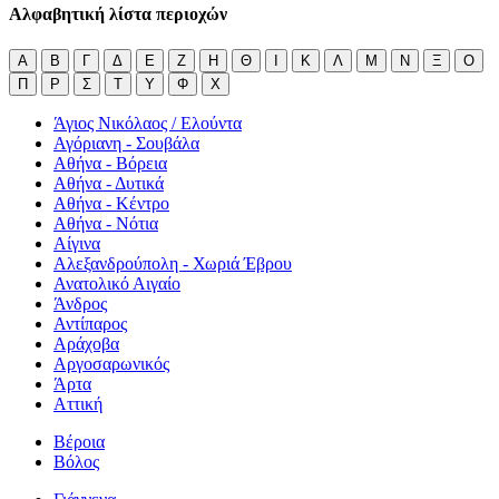
Αλφαβητική λίστα περιοχών
Α
Β
Γ
Δ
Ε
Ζ
Η
Θ
Ι
Κ
Λ
Μ
Ν
Ξ
Ο
Π
Ρ
Σ
Τ
Υ
Φ
Χ
Άγιος Νικόλαος / Ελούντα
Αγόριανη - Σουβάλα
Αθήνα - Βόρεια
Αθήνα - Δυτικά
Αθήνα - Κέντρο
Αθήνα - Νότια
Αίγινα
Αλεξανδρούπολη - Χωριά Έβρου
Ανατολικό Αιγαίο
Άνδρος
Αντίπαρος
Αράχοβα
Αργοσαρωνικός
Άρτα
Αττική
Βέροια
Βόλος