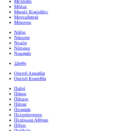
Μέτσοβο
Μήλος
Μικρές Κυκλάδες
Μονεμβασιά
Μύκονος
Νάξος
Νάουσα
Νεμέα
Νίσυρος
Νυμφαίο
Ξάνθη
Ορεινή Αρκαδία
Ορεινή Κορινθία
Παξοί
Πάρος
Πάτμος
Πάτρα
Πειραιάς
Πελοπόννησος
Περίχωρα Αθήνας
Πήλιο
Πρέβεζα