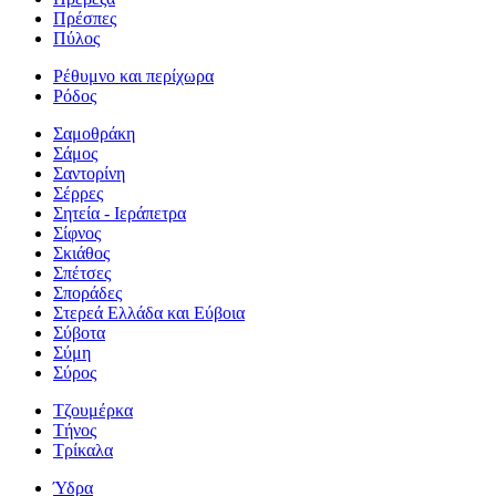
Πρέσπες
Πύλος
Ρέθυμνο και περίχωρα
Ρόδος
Σαμοθράκη
Σάμος
Σαντορίνη
Σέρρες
Σητεία - Ιεράπετρα
Σίφνος
Σκιάθος
Σπέτσες
Σποράδες
Στερεά Ελλάδα και Εύβοια
Σύβοτα
Σύμη
Σύρος
Τζουμέρκα
Τήνος
Τρίκαλα
Ύδρα