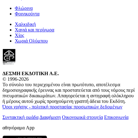
Φλώρινα
Φοινικούντα
Χαλκιδική
Χανιά και περίχωρα
Χίος
Χωριά Ολύμπου
ΔΕΣΜΗ ΕΚΔΟΤΙΚΗ A.E.
© 1996-2026
Το σύνολο του περιεχομένου είναι πρωτότυπο, αποτέλεσμα
δημοσιογραφικής έρευνας και προστατεύεται από τους νόμους περί
πνευματικών δικαιωμάτων. Απαγορεύεται η αντιγραφή ολόκληρου
ή μέρους αυτού χωρίς προηγούμενη γραπτή άδεια του Εκδότη.
Όροι χρήσης - πολιτική προστασίας προσωπικών δεδομένων
Συντακτική ομάδα
Διαφήμιση
Οικονομικά στοιχεία
Επικοινωνία
αθηνόραμα App