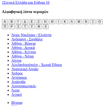
1
Στερεά Ελλάδα και Εύβοια
10
Αλφαβητική λίστα περιοχών
Α
Β
Γ
Δ
Ε
Ζ
Η
Θ
Ι
Κ
Λ
Μ
Ν
Ξ
Ο
Π
Ρ
Σ
Τ
Υ
Φ
Χ
Άγιος Νικόλαος / Ελούντα
Αγόριανη - Σουβάλα
Αθήνα - Βόρεια
Αθήνα - Δυτικά
Αθήνα - Κέντρο
Αθήνα - Νότια
Αίγινα
Αλεξανδρούπολη - Χωριά Έβρου
Ανατολικό Αιγαίο
Άνδρος
Αντίπαρος
Αράχοβα
Αργοσαρωνικός
Άρτα
Αττική
Βέροια