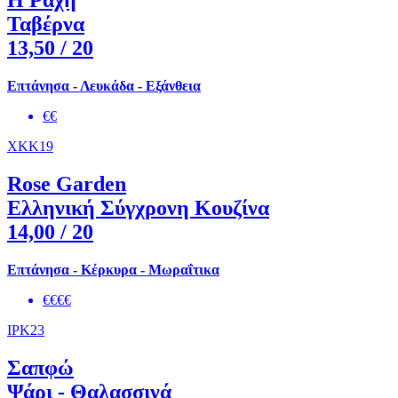
Η Ράχη
Ταβέρνα
13,50
/ 20
Επτάνησα - Λευκάδα - Εξάνθεια
€€
XKK19
Rose Garden
Ελληνική Σύγχρονη Κουζίνα
14,00
/ 20
Επτάνησα - Κέρκυρα - Μωραΐτικα
€€€€
IPK23
Σαπφώ
Ψάρι - Θαλασσινά