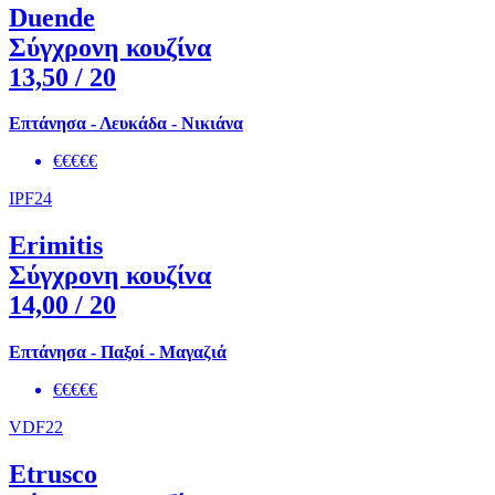
Duende
Σύγχρονη κουζίνα
13,50
/ 20
Επτάνησα - Λευκάδα - Νικιάνα
€€€€€
IPF24
Erimitis
Σύγχρονη κουζίνα
14,00
/ 20
Επτάνησα - Παξοί - Μαγαζιά
€€€€€
VDF22
Etrusco