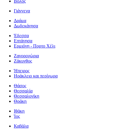
Βόλος
Γιάννενα
Δράμα
Δωδεκάνησα
Έδεσσα
Επτάνησα
Ερμιόνη - Πορτο Χέλι
Ζαγοροχώρια
Ζάκυνθος
Ήπειρος
Ηράκλειο και περίχωρα
Θάσος
Θεσσαλία
Θεσσαλονίκη
Θράκη
Ιθάκη
Ίος
Καβάλα