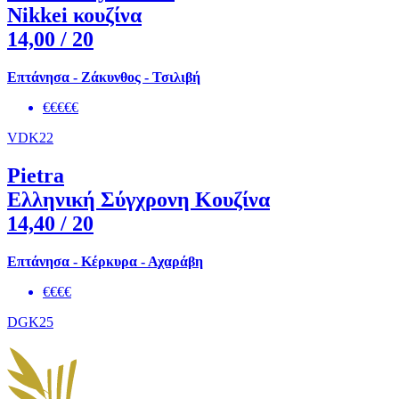
Nikkei κουζίνα
14,00
/ 20
Επτάνησα - Ζάκυνθος - Τσιλιβή
€€€€€
VDK22
Pietra
Ελληνική Σύγχρονη Κουζίνα
14,40
/ 20
Επτάνησα - Κέρκυρα - Αχαράβη
€€€€
DGK25