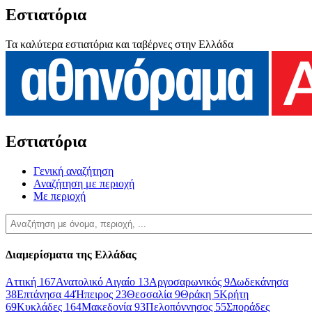
Εστιατόρια
Τα καλύτερα εστιατόρια και ταβέρνες στην Ελλάδα
Εστιατόρια
Γενική αναζήτηση
Αναζήτηση με περιοχή
Με περιοχή
Διαμερίσματα της Ελλάδας
Αττική
167
Ανατολικό Αιγαίο
13
Αργοσαρωνικός
9
Δωδεκάνησα
38
Επτάνησα
44
Ήπειρος
23
Θεσσαλία
9
Θράκη
5
Κρήτη
69
Κυκλάδες
164
Μακεδονία
93
Πελοπόννησος
55
Σποράδες