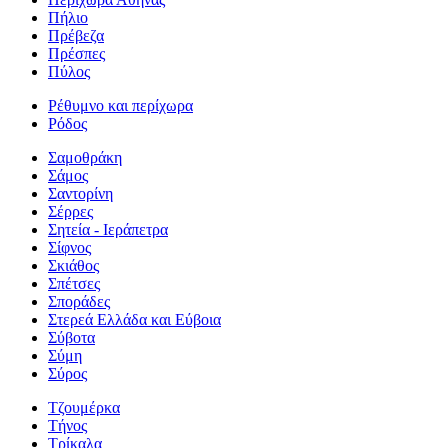
Πήλιο
Πρέβεζα
Πρέσπες
Πύλος
Ρέθυμνο και περίχωρα
Ρόδος
Σαμοθράκη
Σάμος
Σαντορίνη
Σέρρες
Σητεία - Ιεράπετρα
Σίφνος
Σκιάθος
Σπέτσες
Σποράδες
Στερεά Ελλάδα και Εύβοια
Σύβοτα
Σύμη
Σύρος
Τζουμέρκα
Τήνος
Τρίκαλα