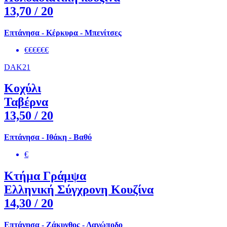
13,70
/ 20
Επτάνησα - Κέρκυρα - Μπενίτσες
€€€€€€
DAK21
Κοχύλι
Ταβέρνα
13,50
/ 20
Επτάνησα - Ιθάκη - Βαθύ
€
Κτήμα Γράμψα
Ελληνική Σύγχρονη Κουζίνα
14,30
/ 20
Επτάνησα - Ζάκυνθος - Λαγώποδο