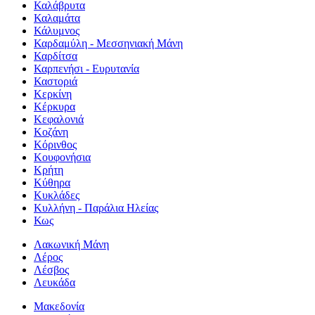
Καλάβρυτα
Καλαμάτα
Κάλυμνος
Καρδαμύλη - Μεσσηνιακή Μάνη
Καρδίτσα
Καρπενήσι - Ευρυτανία
Καστοριά
Κερκίνη
Κέρκυρα
Κεφαλονιά
Κοζάνη
Κόρινθος
Κουφονήσια
Κρήτη
Κύθηρα
Κυκλάδες
Κυλλήνη - Παράλια Ηλείας
Κως
Λακωνική Μάνη
Λέρος
Λέσβος
Λευκάδα
Μακεδονία