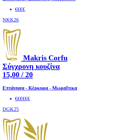
€€€€
NKK26
Makris Corfu
Σύγχρονη κουζίνα
15,00
/ 20
Επτάνησα - Κέρκυρα - Μωραΐτικα
€€€€€€
DGK25