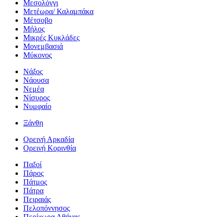
Μεσολόγγι
Μετέωρα/ Καλαμπάκα
Μέτσοβο
Μήλος
Μικρές Κυκλάδες
Μονεμβασιά
Μύκονος
Νάξος
Νάουσα
Νεμέα
Νίσυρος
Νυμφαίο
Ξάνθη
Ορεινή Αρκαδία
Ορεινή Κορινθία
Παξοί
Πάρος
Πάτμος
Πάτρα
Πειραιάς
Πελοπόννησος
Περίχωρα Αθήνας