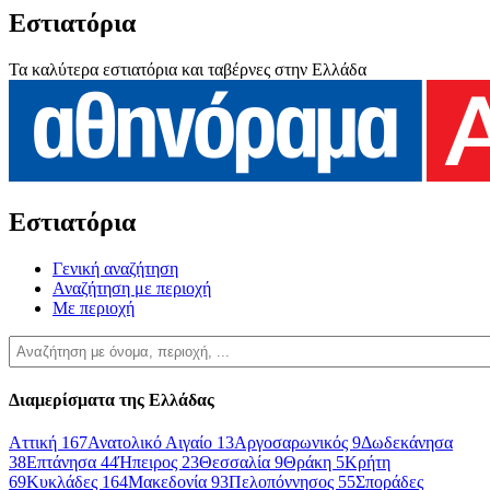
Εστιατόρια
Τα καλύτερα εστιατόρια και ταβέρνες στην Ελλάδα
Εστιατόρια
Γενική αναζήτηση
Αναζήτηση με περιοχή
Με περιοχή
Διαμερίσματα της Ελλάδας
Αττική
167
Ανατολικό Αιγαίο
13
Αργοσαρωνικός
9
Δωδεκάνησα
38
Επτάνησα
44
Ήπειρος
23
Θεσσαλία
9
Θράκη
5
Κρήτη
69
Κυκλάδες
164
Μακεδονία
93
Πελοπόννησος
55
Σποράδες