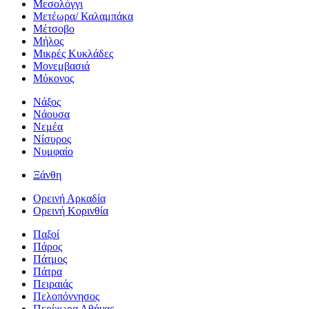
Μεσολόγγι
Μετέωρα/ Καλαμπάκα
Μέτσοβο
Μήλος
Μικρές Κυκλάδες
Μονεμβασιά
Μύκονος
Νάξος
Νάουσα
Νεμέα
Νίσυρος
Νυμφαίο
Ξάνθη
Ορεινή Αρκαδία
Ορεινή Κορινθία
Παξοί
Πάρος
Πάτμος
Πάτρα
Πειραιάς
Πελοπόννησος
Περίχωρα Αθήνας