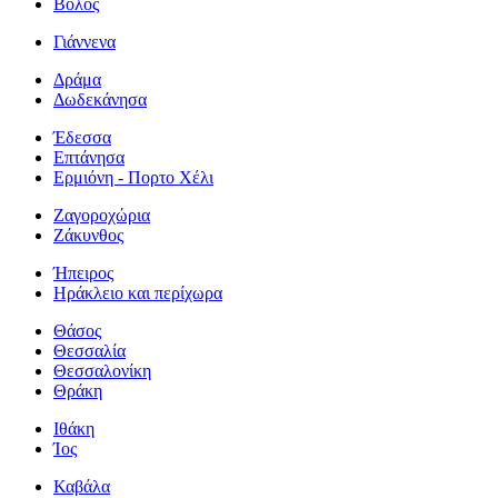
Βόλος
Γιάννενα
Δράμα
Δωδεκάνησα
Έδεσσα
Επτάνησα
Ερμιόνη - Πορτο Χέλι
Ζαγοροχώρια
Ζάκυνθος
Ήπειρος
Ηράκλειο και περίχωρα
Θάσος
Θεσσαλία
Θεσσαλονίκη
Θράκη
Ιθάκη
Ίος
Καβάλα