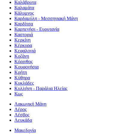
Καλάβρυτα
Καλαμάτα
Κάλυμνος
Καρδαμύλη - Μεσσηνιακή Μάνη
Καρδίτσα
Καρπενήσι - Ευρυτανία
Καστοριά
Κερκίνη
Κέρκυρα
Κεφαλονιά
Κοζάνη
Κόρινθος
Κουφονήσια
Κρήτη
Κύθηρα
Κυκλάδες
Κυλλήνη - Παράλια Ηλείας
Κως
Λακωνική Μάνη
Λέρος
Λέσβος
Λευκάδα
Μακεδονία