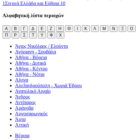
1
Στερεά Ελλάδα και Εύβοια
10
Αλφαβητική λίστα περιοχών
Α
Β
Γ
Δ
Ε
Ζ
Η
Θ
Ι
Κ
Λ
Μ
Ν
Ξ
Ο
Π
Ρ
Σ
Τ
Υ
Φ
Χ
Άγιος Νικόλαος / Ελούντα
Αγόριανη - Σουβάλα
Αθήνα - Βόρεια
Αθήνα - Δυτικά
Αθήνα - Κέντρο
Αθήνα - Νότια
Αίγινα
Αλεξανδρούπολη - Χωριά Έβρου
Ανατολικό Αιγαίο
Άνδρος
Αντίπαρος
Αράχοβα
Αργοσαρωνικός
Άρτα
Αττική
Βέροια