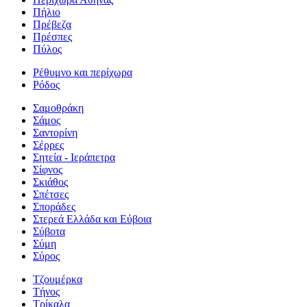
Πήλιο
Πρέβεζα
Πρέσπες
Πύλος
Ρέθυμνο και περίχωρα
Ρόδος
Σαμοθράκη
Σάμος
Σαντορίνη
Σέρρες
Σητεία - Ιεράπετρα
Σίφνος
Σκιάθος
Σπέτσες
Σποράδες
Στερεά Ελλάδα και Εύβοια
Σύβοτα
Σύμη
Σύρος
Τζουμέρκα
Τήνος
Τρίκαλα