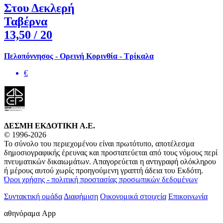
Στου Δεκλερή
Ταβέρνα
13,50
/ 20
Πελοπόννησος - Ορεινή Κορινθία - Τρίκαλα
€
ΔΕΣΜΗ ΕΚΔΟΤΙΚΗ A.E.
© 1996-2026
Το σύνολο του περιεχομένου είναι πρωτότυπο, αποτέλεσμα
δημοσιογραφικής έρευνας και προστατεύεται από τους νόμους περί
πνευματικών δικαιωμάτων. Απαγορεύεται η αντιγραφή ολόκληρου
ή μέρους αυτού χωρίς προηγούμενη γραπτή άδεια του Εκδότη.
Όροι χρήσης - πολιτική προστασίας προσωπικών δεδομένων
Συντακτική ομάδα
Διαφήμιση
Οικονομικά στοιχεία
Επικοινωνία
αθηνόραμα App