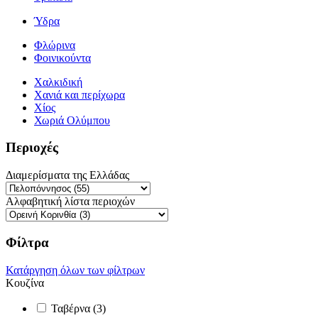
Ύδρα
Φλώρινα
Φοινικούντα
Χαλκιδική
Χανιά και περίχωρα
Χίος
Χωριά Ολύμπου
Περιοχές
Διαμερίσματα της Ελλάδας
Αλφαβητική λίστα περιοχών
Φίλτρα
Κατάργηση όλων των φίλτρων
Κουζίνα
Ταβέρνα (3)