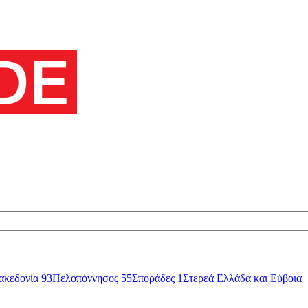
ακεδονία
93
Πελοπόννησος
55
Σποράδες
1
Στερεά Ελλάδα και Εύβοια