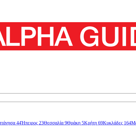
πτάνησα
44
Ήπειρος
23
Θεσσαλία
9
Θράκη
5
Κρήτη
69
Κυκλάδες
164
Μ