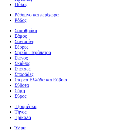
Πύλος
Ρέθυμνο και περίχωρα
Ρόδος
Σαμοθράκη
Σάμος
Σαντορίνη
Σέρρες
Σητεία - Ιεράπετρα
Σίφνος
Σκιάθος
Σπέτσες
Σποράδες
Στερεά Ελλάδα και Εύβοια
Σύβοτα
Σύμη
Σύρος
Τζουμέρκα
Τήνος
Τρίκαλα
Ύδρα