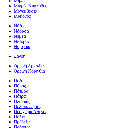
Μήλος
Μικρές Κυκλάδες
Μονεμβασιά
Μύκονος
Νάξος
Νάουσα
Νεμέα
Νίσυρος
Νυμφαίο
Ξάνθη
Ορεινή Αρκαδία
Ορεινή Κορινθία
Παξοί
Πάρος
Πάτμος
Πάτρα
Πειραιάς
Πελοπόννησος
Περίχωρα Αθήνας
Πήλιο
Πρέβεζα
Πρέσπες