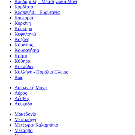
Καρδαμύλη - Μεσσηνιακή Μάνη
Καρδίτσα
Καρπενήσι - Ευρυτανία
Καστοριά
Κερκίνη
Κέρκυρα
Κεφαλονιά
Κοζάνη
Κόρινθος
Κουφονήσια
Κρήτη
Κύθηρα
Κυκλάδες
Κυλλήνη - Παράλια Ηλείας
Κως
Λακωνική Μάνη
Λέρος
Λέσβος
Λευκάδα
Μακεδονία
Μεσολόγγι
Μετέωρα/ Καλαμπάκα
Μέτσοβο