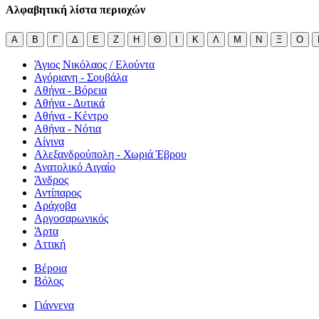
Αλφαβητική λίστα περιοχών
Α
Β
Γ
Δ
Ε
Ζ
Η
Θ
Ι
Κ
Λ
Μ
Ν
Ξ
Ο
Άγιος Νικόλαος / Ελούντα
Αγόριανη - Σουβάλα
Αθήνα - Βόρεια
Αθήνα - Δυτικά
Αθήνα - Κέντρο
Αθήνα - Νότια
Αίγινα
Αλεξανδρούπολη - Χωριά Έβρου
Ανατολικό Αιγαίο
Άνδρος
Αντίπαρος
Αράχοβα
Αργοσαρωνικός
Άρτα
Αττική
Βέροια
Βόλος
Γιάννενα