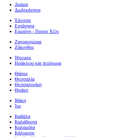
Δράμα
Δωδεκάνησα
Έδεσσα
Επτάνησα
Ερμιόνη - Πορτο Χέλι
Ζαγοροχώρια
Ζάκυνθος
Ήπειρος
Ηράκλειο και περίχωρα
Θάσος
Θεσσαλία
Θεσσαλονίκη
Θράκη
Ιθάκη
Ίος
Καβάλα
Καλάβρυτα
Καλαμάτα
Κάλυμνος