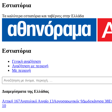
Εστιατόρια
Τα καλύτερα εστιατόρια και ταβέρνες στην Ελλάδα
Εστιατόρια
Γενική αναζήτηση
Αναζήτηση με περιοχή
Με περιοχή
Διαμερίσματα της Ελλάδας
Αττική
167
Ανατολικό Αιγαίο
13
Αργοσαρωνικός
9
Δωδεκάνησα
38
Ε
10