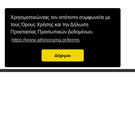
Χρησιμοποιώντας τον ιστότοπο συμφωνείτε με
τους Όρους Χρήσης και την Δήλωση
Προστασίας Προσωπικών Δεδομένων.
https://www.athinorama.gr/terms
Δέχομαι
ΔΕΣΜΗ ΕΚΔΟΤΙΚΗ A.E.
© 1996-2026
Το σύνολο του περιεχομένου είναι πρωτότυπο, αποτέλεσμα
δημοσιογραφικής έρευνας και προστατεύεται από τους νόμους
περί πνευματικών δικαιωμάτων. Απαγορεύεται η αντιγραφή
ολόκληρου ή μέρους αυτού χωρίς προηγούμενη γραπτή άδεια
του Εκδότη.