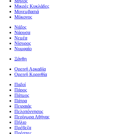
Μήλος
Μικρές Κυκλάδες
Μονεμβασιά
Μύκονος
Νάξος
Νάουσα
Νεμέα
Νίσυρος
Νυμφαίο
Ξάνθη
Ορεινή Αρκαδία
Ορεινή Κορινθία
Παξοί
Πάρος
Πάτμος
Πάτρα
Πειραιάς
Πελοπόννησος
Περίχωρα Αθήνας
Πήλιο
Πρέβεζα
Πρέσπες