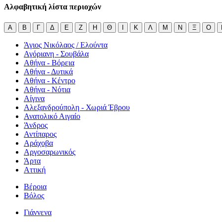
Αλφαβητική λίστα περιοχών
Α
Β
Γ
Δ
Ε
Ζ
Η
Θ
Ι
Κ
Λ
Μ
Ν
Ξ
Ο
Άγιος Νικόλαος / Ελούντα
Αγόριανη - Σουβάλα
Αθήνα - Βόρεια
Αθήνα - Δυτικά
Αθήνα - Κέντρο
Αθήνα - Νότια
Αίγινα
Αλεξανδρούπολη - Χωριά Έβρου
Ανατολικό Αιγαίο
Άνδρος
Αντίπαρος
Αράχοβα
Αργοσαρωνικός
Άρτα
Αττική
Βέροια
Βόλος
Γιάννενα