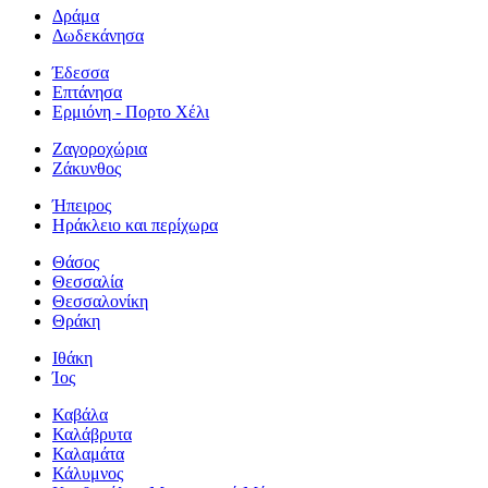
Δράμα
Δωδεκάνησα
Έδεσσα
Επτάνησα
Ερμιόνη - Πορτο Χέλι
Ζαγοροχώρια
Ζάκυνθος
Ήπειρος
Ηράκλειο και περίχωρα
Θάσος
Θεσσαλία
Θεσσαλονίκη
Θράκη
Ιθάκη
Ίος
Καβάλα
Καλάβρυτα
Καλαμάτα
Κάλυμνος