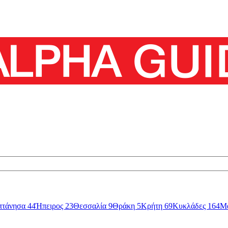
πτάνησα
44
Ήπειρος
23
Θεσσαλία
9
Θράκη
5
Κρήτη
69
Κυκλάδες
164
Μ