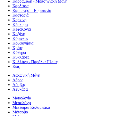
Καρδαμύλη - Μεσσηνιακή Μάνη
Καρδίτσα
Καρπενήσι - Ευρυτανία
Καστοριά
Κερκίνη
Κέρκυρα
Κεφαλονιά
Κοζάνη
Κόρινθος
Κουφονήσια
Κρήτη
Κύθηρα
Κυκλάδες
Κυλλήνη - Παράλια Ηλείας
Κως
Λακωνική Μάνη
Λέρος
Λέσβος
Λευκάδα
Μακεδονία
Μεσολόγγι
Μετέωρα/ Καλαμπάκα
Μέτσοβο