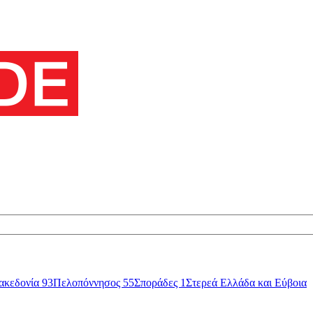
ακεδονία
93
Πελοπόννησος
55
Σποράδες
1
Στερεά Ελλάδα και Εύβοια