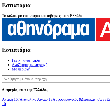
Εστιατόρια
Τα καλύτερα εστιατόρια και ταβέρνες στην Ελλάδα
Εστιατόρια
Γενική αναζήτηση
Αναζήτηση με περιοχή
Με περιοχή
Διαμερίσματα της Ελλάδας
Αττική
167
Ανατολικό Αιγαίο
13
Αργοσαρωνικός
9
Δωδεκάνησα
38
Ε
10