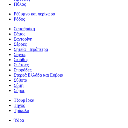
Πύλος
Ρέθυμνο και περίχωρα
Ρόδος
Σαμοθράκη
Σάμος
Σαντορίνη
Σέρρες
Σητεία - Ιεράπετρα
Σίφνος
Σκιάθος
Σπέτσες
Σποράδες
Στερεά Ελλάδα και Εύβοια
Σύβοτα
Σύμη
Σύρος
Τζουμέρκα
Τήνος
Τρίκαλα
Ύδρα