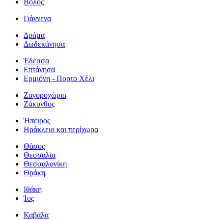
Βόλος
Γιάννενα
Δράμα
Δωδεκάνησα
Έδεσσα
Επτάνησα
Ερμιόνη - Πορτο Χέλι
Ζαγοροχώρια
Ζάκυνθος
Ήπειρος
Ηράκλειο και περίχωρα
Θάσος
Θεσσαλία
Θεσσαλονίκη
Θράκη
Ιθάκη
Ίος
Καβάλα