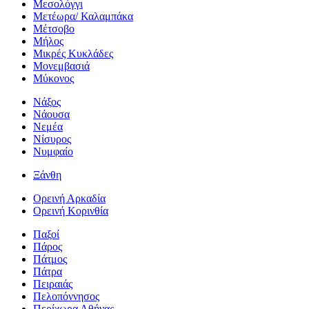
Μεσολόγγι
Μετέωρα/ Καλαμπάκα
Μέτσοβο
Μήλος
Μικρές Κυκλάδες
Μονεμβασιά
Μύκονος
Νάξος
Νάουσα
Νεμέα
Νίσυρος
Νυμφαίο
Ξάνθη
Ορεινή Αρκαδία
Ορεινή Κορινθία
Παξοί
Πάρος
Πάτμος
Πάτρα
Πειραιάς
Πελοπόννησος
Περίχωρα Αθήνας