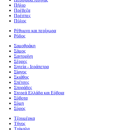
Πήλιο
Πρέβεζα
Πρέσπες
Πύλος
Ρέθυμνο και περίχωρα
Ρόδος
Σαμοθράκη
Σάμος
Σαντορίνη
Σέρρες
Σητεία - Ιεράπετρα
Σίφνος
Σκιάθος
Σπέτσες
Σποράδες
Στερεά Ελλάδα και Εύβοια
Σύβοτα
Σύμη
Σύρος
Τζουμέρκα
Τήνος
Τρίκαλα