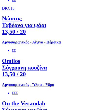
DKC18
Νώντας
Ταβέρνα για ψάρι
13,50
/ 20
Αργοσαρωνικός - Αίγινα - Πέρδικα
€€
Omilos
Σύγχρονη κουζίνα
13,50
/ 20
Αργοσαρωνικός - Ύδρα - Ύδρα
€€€
On the Verandah