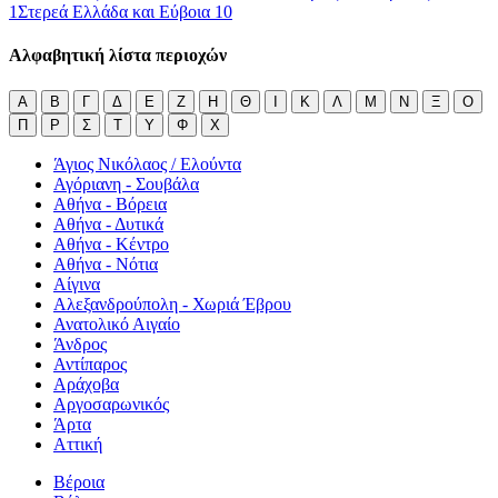
1
Στερεά Ελλάδα και Εύβοια
10
Αλφαβητική λίστα περιοχών
Α
Β
Γ
Δ
Ε
Ζ
Η
Θ
Ι
Κ
Λ
Μ
Ν
Ξ
Ο
Π
Ρ
Σ
Τ
Υ
Φ
Χ
Άγιος Νικόλαος / Ελούντα
Αγόριανη - Σουβάλα
Αθήνα - Βόρεια
Αθήνα - Δυτικά
Αθήνα - Κέντρο
Αθήνα - Νότια
Αίγινα
Αλεξανδρούπολη - Χωριά Έβρου
Ανατολικό Αιγαίο
Άνδρος
Αντίπαρος
Αράχοβα
Αργοσαρωνικός
Άρτα
Αττική
Βέροια