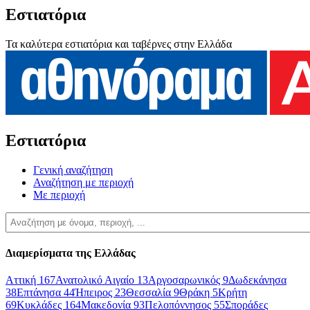
Εστιατόρια
Τα καλύτερα εστιατόρια και ταβέρνες στην Ελλάδα
Εστιατόρια
Γενική αναζήτηση
Αναζήτηση με περιοχή
Με περιοχή
Διαμερίσματα της Ελλάδας
Αττική
167
Ανατολικό Αιγαίο
13
Αργοσαρωνικός
9
Δωδεκάνησα
38
Επτάνησα
44
Ήπειρος
23
Θεσσαλία
9
Θράκη
5
Κρήτη
69
Κυκλάδες
164
Μακεδονία
93
Πελοπόννησος
55
Σποράδες