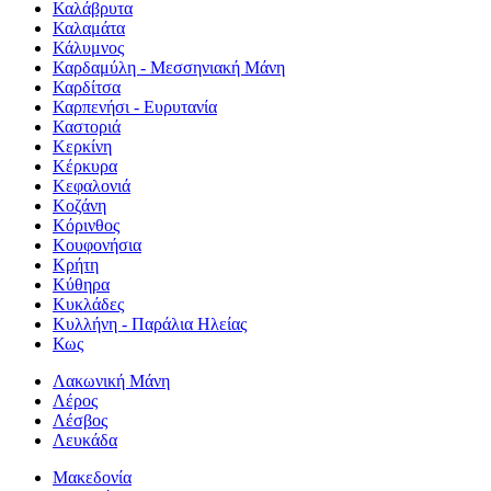
Καλάβρυτα
Καλαμάτα
Κάλυμνος
Καρδαμύλη - Μεσσηνιακή Μάνη
Καρδίτσα
Καρπενήσι - Ευρυτανία
Καστοριά
Κερκίνη
Κέρκυρα
Κεφαλονιά
Κοζάνη
Κόρινθος
Κουφονήσια
Κρήτη
Κύθηρα
Κυκλάδες
Κυλλήνη - Παράλια Ηλείας
Κως
Λακωνική Μάνη
Λέρος
Λέσβος
Λευκάδα
Μακεδονία