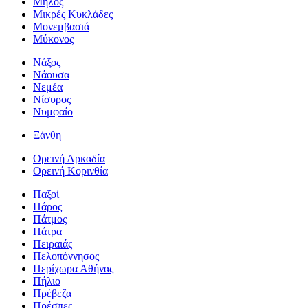
Μήλος
Μικρές Κυκλάδες
Μονεμβασιά
Μύκονος
Νάξος
Νάουσα
Νεμέα
Νίσυρος
Νυμφαίο
Ξάνθη
Ορεινή Αρκαδία
Ορεινή Κορινθία
Παξοί
Πάρος
Πάτμος
Πάτρα
Πειραιάς
Πελοπόννησος
Περίχωρα Αθήνας
Πήλιο
Πρέβεζα
Πρέσπες