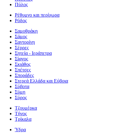
Πύλος
Ρέθυμνο και περίχωρα
Ρόδος
Σαμοθράκη
Σάμος
Σαντορίνη
Σέρρες
Σητεία - Ιεράπετρα
Σίφνος
Σκιάθος
Σπέτσες
Σποράδες
Στερεά Ελλάδα και Εύβοια
Σύβοτα
Σύμη
Σύρος
Τζουμέρκα
Τήνος
Τρίκαλα
Ύδρα