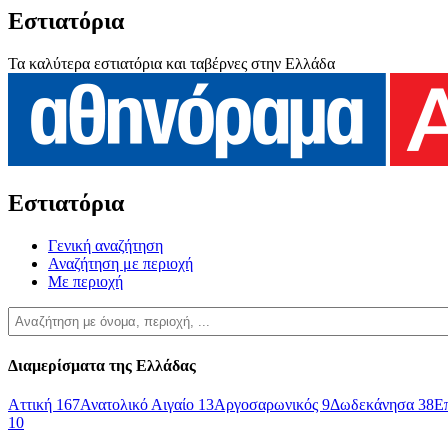
Εστιατόρια
Τα καλύτερα εστιατόρια και ταβέρνες στην Ελλάδα
Εστιατόρια
Γενική αναζήτηση
Αναζήτηση με περιοχή
Με περιοχή
Διαμερίσματα της Ελλάδας
Αττική
167
Ανατολικό Αιγαίο
13
Αργοσαρωνικός
9
Δωδεκάνησα
38
Ε
10