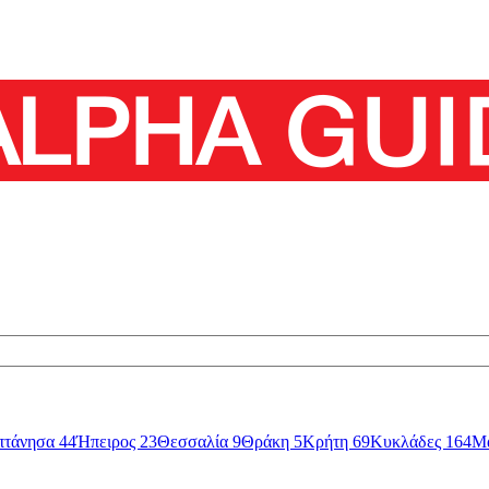
πτάνησα
44
Ήπειρος
23
Θεσσαλία
9
Θράκη
5
Κρήτη
69
Κυκλάδες
164
Μ