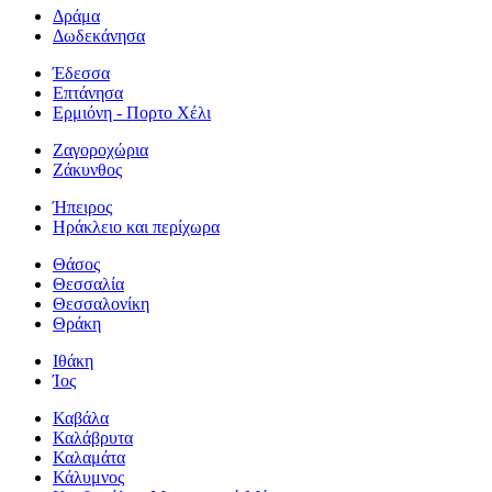
Δράμα
Δωδεκάνησα
Έδεσσα
Επτάνησα
Ερμιόνη - Πορτο Χέλι
Ζαγοροχώρια
Ζάκυνθος
Ήπειρος
Ηράκλειο και περίχωρα
Θάσος
Θεσσαλία
Θεσσαλονίκη
Θράκη
Ιθάκη
Ίος
Καβάλα
Καλάβρυτα
Καλαμάτα
Κάλυμνος