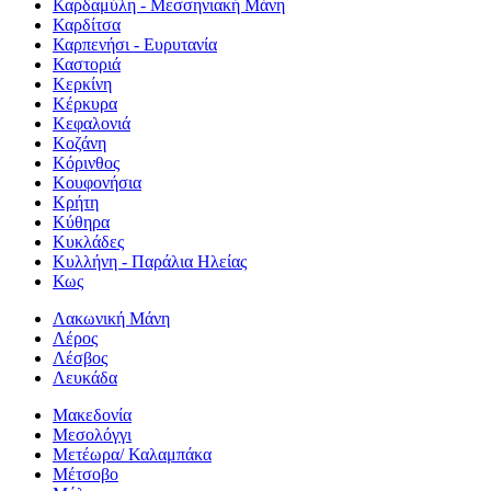
Καρδαμύλη - Μεσσηνιακή Μάνη
Καρδίτσα
Καρπενήσι - Ευρυτανία
Καστοριά
Κερκίνη
Κέρκυρα
Κεφαλονιά
Κοζάνη
Κόρινθος
Κουφονήσια
Κρήτη
Κύθηρα
Κυκλάδες
Κυλλήνη - Παράλια Ηλείας
Κως
Λακωνική Μάνη
Λέρος
Λέσβος
Λευκάδα
Μακεδονία
Μεσολόγγι
Μετέωρα/ Καλαμπάκα
Μέτσοβο