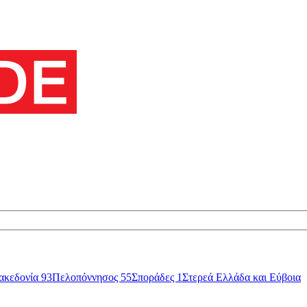
ακεδονία
93
Πελοπόννησος
55
Σποράδες
1
Στερεά Ελλάδα και Εύβοια