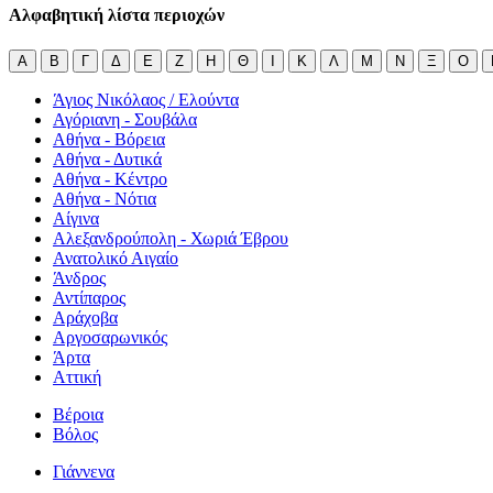
Αλφαβητική λίστα περιοχών
Α
Β
Γ
Δ
Ε
Ζ
Η
Θ
Ι
Κ
Λ
Μ
Ν
Ξ
Ο
Άγιος Νικόλαος / Ελούντα
Αγόριανη - Σουβάλα
Αθήνα - Βόρεια
Αθήνα - Δυτικά
Αθήνα - Κέντρο
Αθήνα - Νότια
Αίγινα
Αλεξανδρούπολη - Χωριά Έβρου
Ανατολικό Αιγαίο
Άνδρος
Αντίπαρος
Αράχοβα
Αργοσαρωνικός
Άρτα
Αττική
Βέροια
Βόλος
Γιάννενα