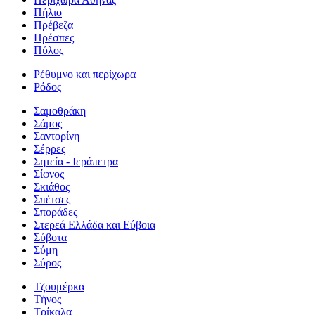
Πήλιο
Πρέβεζα
Πρέσπες
Πύλος
Ρέθυμνο και περίχωρα
Ρόδος
Σαμοθράκη
Σάμος
Σαντορίνη
Σέρρες
Σητεία - Ιεράπετρα
Σίφνος
Σκιάθος
Σπέτσες
Σποράδες
Στερεά Ελλάδα και Εύβοια
Σύβοτα
Σύμη
Σύρος
Τζουμέρκα
Τήνος
Τρίκαλα