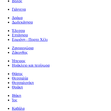
Βόλος
Γιάννενα
Δράμα
Δωδεκάνησα
Έδεσσα
Επτάνησα
Ερμιόνη - Πορτο Χέλι
Ζαγοροχώρια
Ζάκυνθος
Ήπειρος
Ηράκλειο και περίχωρα
Θάσος
Θεσσαλία
Θεσσαλονίκη
Θράκη
Ιθάκη
Ίος
Καβάλα