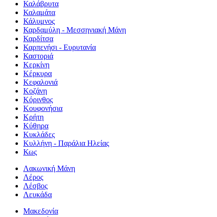
Καλάβρυτα
Καλαμάτα
Κάλυμνος
Καρδαμύλη - Μεσσηνιακή Μάνη
Καρδίτσα
Καρπενήσι - Ευρυτανία
Καστοριά
Κερκίνη
Κέρκυρα
Κεφαλονιά
Κοζάνη
Κόρινθος
Κουφονήσια
Κρήτη
Κύθηρα
Κυκλάδες
Κυλλήνη - Παράλια Ηλείας
Κως
Λακωνική Μάνη
Λέρος
Λέσβος
Λευκάδα
Μακεδονία