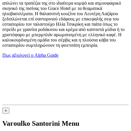
απλώνει τα τραπέζια της στο ιδιαίτερα κομψό και ατμοσφαιρικό
σκηνικό της πισίνας του Grace Hotel με τα θεαματικά
ηλιοβασιλέματα. Η θαλασσινή κουζίνα του Λευτέρη Λαζάρου
ξεδιπλώνεται επί σαντορινιού εδάφους με επικεφαλής σεφ του
εστιατορίου τον ταλαντούχο Ηλία Τσικρίκη και πιάτα όπως το
στρείδι με γρανίτα ροδάκινου και κρέμα από καπνιστά μύδια ή το
χριστόψαρο με μπερμπλάν αρωματισμένη με ελληνικό καφέ. Η
καλοκουρδισμένη ομάδα του σέρβις και η πλούσια κάβα του
εστιατορίου συμπληρώνουν τη φινετσάτη εμπειρία.
Πως αξιολογεί ο Alpha Guide
×
Varoulko Santorini Menu