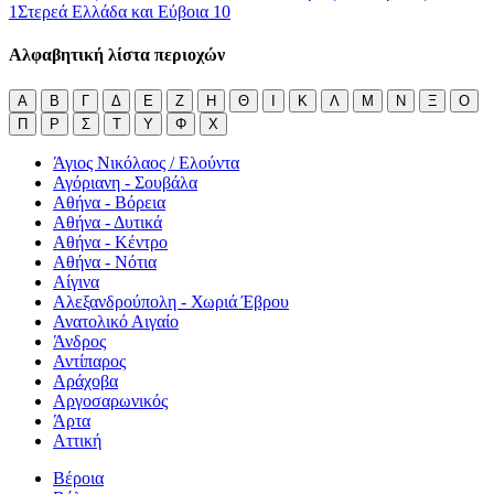
1
Στερεά Ελλάδα και Εύβοια
10
Αλφαβητική λίστα περιοχών
Α
Β
Γ
Δ
Ε
Ζ
Η
Θ
Ι
Κ
Λ
Μ
Ν
Ξ
Ο
Π
Ρ
Σ
Τ
Υ
Φ
Χ
Άγιος Νικόλαος / Ελούντα
Αγόριανη - Σουβάλα
Αθήνα - Βόρεια
Αθήνα - Δυτικά
Αθήνα - Κέντρο
Αθήνα - Νότια
Αίγινα
Αλεξανδρούπολη - Χωριά Έβρου
Ανατολικό Αιγαίο
Άνδρος
Αντίπαρος
Αράχοβα
Αργοσαρωνικός
Άρτα
Αττική
Βέροια