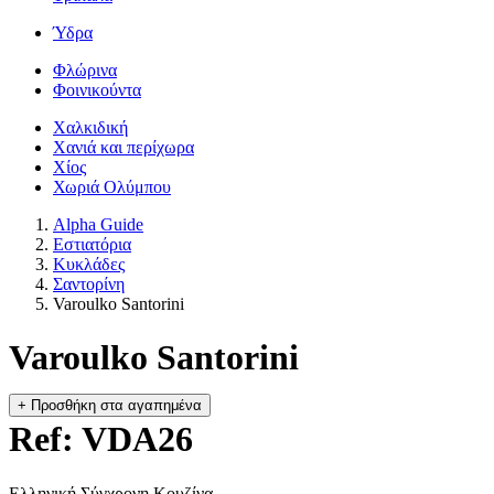
Ύδρα
Φλώρινα
Φοινικούντα
Χαλκιδική
Χανιά και περίχωρα
Χίος
Χωριά Ολύμπου
Alpha Guide
Εστιατόρια
Κυκλάδες
Σαντορίνη
Varoulko Santorini
Varoulko Santorini
+
Προσθήκη στα αγαπημένα
Ref: VDA26
Ελληνική Σύγχρονη Κουζίνα