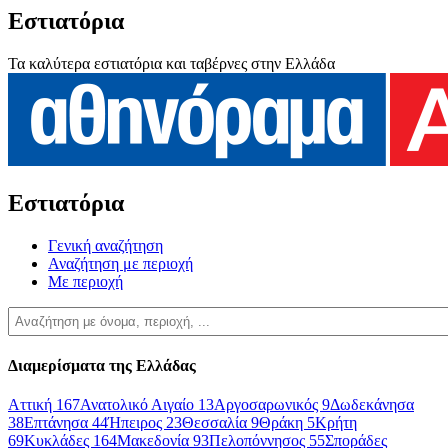
Εστιατόρια
Τα καλύτερα εστιατόρια και ταβέρνες στην Ελλάδα
Εστιατόρια
Γενική αναζήτηση
Αναζήτηση με περιοχή
Με περιοχή
Διαμερίσματα της Ελλάδας
Αττική
167
Ανατολικό Αιγαίο
13
Αργοσαρωνικός
9
Δωδεκάνησα
38
Επτάνησα
44
Ήπειρος
23
Θεσσαλία
9
Θράκη
5
Κρήτη
69
Κυκλάδες
164
Μακεδονία
93
Πελοπόννησος
55
Σποράδες