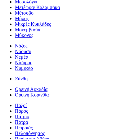
Μεσολόγγι
Μετέωρα/ Καλαμπάκα
Μέτσοβο
Μήλος
Μικρές Κυκλάδες
Μονεμβασιά
Μύκονος
Νάξος
Νάουσα
Νεμέα
Νίσυρος
Νυμφαίο
Ξάνθη
Ορεινή Αρκαδία
Ορεινή Κορινθία
Παξοί
Πάρος
Πάτμος
Πάτρα
Πειραιάς
Πελοπόννησος
Περίχωρα Αθήνας