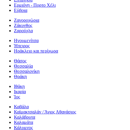
Ερμιόνη - Πορτο Χέλι
Εύβοια
Ζαγοροχώρια
Ζάκυνθος
Ζαρούχλα
Ηγουμενίτσα
Ήπειρος
Ηράκλειο και περίχωρα
Θάσος
Θεσσαλία
Θεσσαλονίκη
Θράκη
Ιθάκη
Ικαρία
Ίος
Καβάλα
Καϊμακτσαλάν / Άγιος Αθανάσιος
Καλάβρυτα
Καλαμάτα
Κάλυμνος