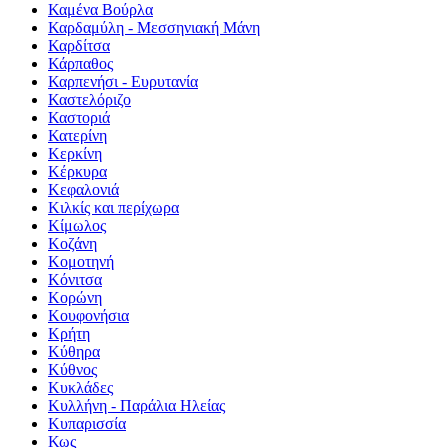
Καμένα Βούρλα
Καρδαμύλη - Μεσσηνιακή Μάνη
Καρδίτσα
Κάρπαθος
Καρπενήσι - Ευρυτανία
Καστελόριζο
Καστοριά
Κατερίνη
Κερκίνη
Κέρκυρα
Κεφαλονιά
Κιλκίς και περίχωρα
Κίμωλος
Κοζάνη
Κομοτηνή
Κόνιτσα
Κορώνη
Κουφονήσια
Κρήτη
Κύθηρα
Κύθνος
Κυκλάδες
Κυλλήνη - Παράλια Ηλείας
Κυπαρισσία
Κως