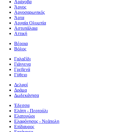
Αράχοβα
Άργος
Αργοσαρωνικός
Άρτα
Αρχαία Ολυμπία
Αστυπάλαια
Αττική
Βέροια
Βόλος
Γαλαξίδι
Γιάννενα
Γρεβενά
Γύθειο
Δελφοί
Δράμα
Δωδεκάνησα
Έδεσσα
Ελάτη - Περτούλι
Ελατοχώρι
Ελαφόνησος - Νεάπολη
Επίδαυρος
Επτάνησα