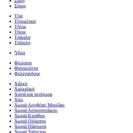
Σύμη
Σύρος
Τζια
Τζουμέρκα
Τήλος
Τήνος
Τρίκαλα
Τρίπολη
Ύδρα
Φλώρινα
Φοινικούντα
Φολέγανδρος
Χάλκη
Χαλκιδική
Χανιά και περίχωρα
Χίος
Χωριά Αργιθέας/ Μουζάκι
Χωριά Ασπροποτάμου
Χωριά Κισάβου
Χωριά Ολύμπου
Χωριά Πάρνωνα
Χωριά Ταϋγετου