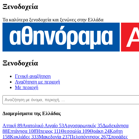
Ξενοδοχεία
Τα καλύτερα ξενοδοχεία και ξενώνες στην Ελλάδα
Ξενοδοχεία
Γενική αναζήτηση
Αναζήτηση με περιοχή
Με περιοχή
Διαμερίσματα της Ελλάδας
Αττική
89
Ανατολικό Αιγαίο
53
Αργοσαρωνικός
35
Δωδεκάνησα
88
Επτάνησα
108
Ήπειρος
111
Θεσσαλία
109
Θράκη
24
Κρήτη
158
Κυκλάδες
333
Μακεδονία
237
Πελοπόννησος
267
Σποράδες