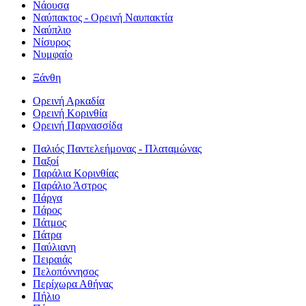
Νάουσα
Ναύπακτος - Ορεινή Ναυπακτία
Ναύπλιο
Νίσυρος
Νυμφαίο
Ξάνθη
Ορεινή Αρκαδία
Ορεινή Κορινθία
Ορεινή Παρνασσίδα
Παλιός Παντελεήμονας - Πλαταμώνας
Παξοί
Παράλια Κορινθίας
Παράλιο Άστρος
Πάργα
Πάρος
Πάτμος
Πάτρα
Παύλιανη
Πειραιάς
Πελοπόννησος
Περίχωρα Αθήνας
Πήλιο