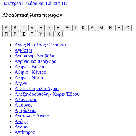
30
Στερεά Ελλάδα και Εύβοια
117
Αλφαβητική λίστα περιοχών
Α
Β
Γ
Δ
Ε
Ζ
Η
Θ
Ι
Κ
Λ
Μ
Ν
Ξ
Ο
Π
Ρ
Σ
Τ
Υ
Φ
Χ
Άγιος Νικόλαος / Ελούντα
Αγκίστρι
Αγόριανη - Σουβάλα
Αγρίνιο και περίχωρα
Αθήνα - Βόρεια
Αθήνα - Κέντρο
Αθήνα - Νότια
Αίγινα
Αίγιο - Παράλια Αχαΐας
Αλεξανδρούπολη - Χωριά Έβρου
Αλόννησος
Αμοργός
Αμφίκλεια
Ανατολικό Αιγαίο
Ανάφη
Άνδρος
Αντίπαρος