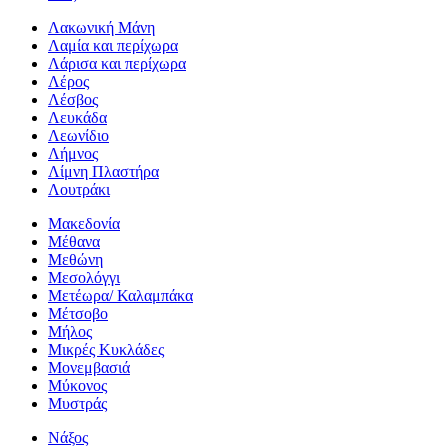
Λακωνική Μάνη
Λαμία και περίχωρα
Λάρισα και περίχωρα
Λέρος
Λέσβος
Λευκάδα
Λεωνίδιο
Λήμνος
Λίμνη Πλαστήρα
Λουτράκι
Μακεδονία
Μέθανα
Μεθώνη
Μεσολόγγι
Μετέωρα/ Καλαμπάκα
Μέτσοβο
Μήλος
Μικρές Κυκλάδες
Μονεμβασιά
Μύκονος
Μυστράς
Νάξος