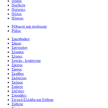
Πόρος
Πρέβεζα
Πρέσπες
Πύλος
Πύργος
Ρέθυμνο και περίχωρα
Ρόδος
Σαμοθράκη
Σάμος
Σαντορίνη
Σέριφος
Σέρρες
Σητεία - Ιεράπετρα
Σίκινος
Σίφνος
Σκιάθος
Σκόπελος
Σκύρος
Σπάρτη
Σπέτσες
Σποράδες
Στερεά Ελλάδα και Εύβοια
Σύβοτα