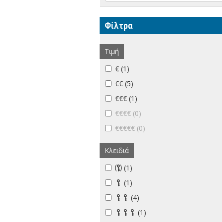
Φίλτρα
Τιμή
€ (1)
€€ (5)
€€€ (1)
€€€€ (0)
€€€€€ (0)
Κλειδιά
(1)
(1)
(4)
(1)