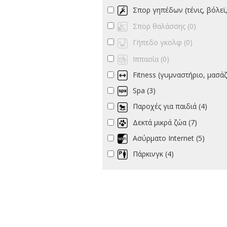
Σπορ γηπέδων (τένις, βόλεϊ, μπάσκετ κ.λ
Σπορ θαλάσσης (0)
Γήπεδο γκολφ (0)
Ιππασία (0)
Fitness (γυμναστήριο, μασάζ, σάουνα
Spa (3)
Παροχές για παιδιά (4)
Δεκτά μικρά ζώα (7)
Ασύρματο Internet (5)
Πάρκινγκ (4)