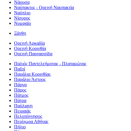
Νάουσα
Ναύπακτος - Ορεινή Ναυπακτία
Ναύπλιο
Νίσυρος
Νυμφαίο
Ξάνθη
Ορεινή Αρκαδία
Ορεινή Κορινθία
Ορεινή Παρνασσίδα
Παλιός Παντελεήμονας - Πλαταμώνας
Παξοί
Παράλια Κορινθίας
Παράλιο Άστρος
Πάργα
Πάρος
Πάτμος
Πάτρα
Παύλιανη
Πειραιάς
Πελοπόννησος
Περίχωρα Αθήνας
Πήλιο