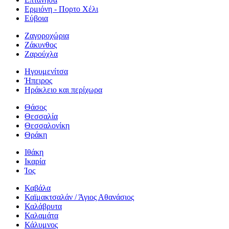
Ερμιόνη - Πορτο Χέλι
Εύβοια
Ζαγοροχώρια
Ζάκυνθος
Ζαρούχλα
Ηγουμενίτσα
Ήπειρος
Ηράκλειο και περίχωρα
Θάσος
Θεσσαλία
Θεσσαλονίκη
Θράκη
Ιθάκη
Ικαρία
Ίος
Καβάλα
Καϊμακτσαλάν / Άγιος Αθανάσιος
Καλάβρυτα
Καλαμάτα
Κάλυμνος