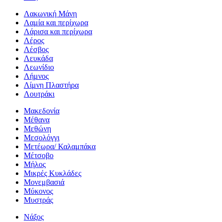
Λακωνική Μάνη
Λαμία και περίχωρα
Λάρισα και περίχωρα
Λέρος
Λέσβος
Λευκάδα
Λεωνίδιο
Λήμνος
Λίμνη Πλαστήρα
Λουτράκι
Μακεδονία
Μέθανα
Μεθώνη
Μεσολόγγι
Μετέωρα/ Καλαμπάκα
Μέτσοβο
Μήλος
Μικρές Κυκλάδες
Μονεμβασιά
Μύκονος
Μυστράς
Νάξος