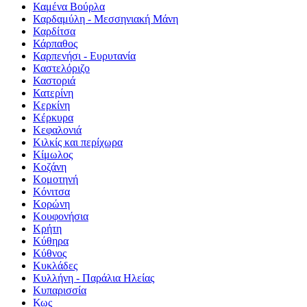
Καμένα Βούρλα
Καρδαμύλη - Μεσσηνιακή Μάνη
Καρδίτσα
Κάρπαθος
Καρπενήσι - Ευρυτανία
Καστελόριζο
Καστοριά
Κατερίνη
Κερκίνη
Κέρκυρα
Κεφαλονιά
Κιλκίς και περίχωρα
Κίμωλος
Κοζάνη
Κομοτηνή
Κόνιτσα
Κορώνη
Κουφονήσια
Κρήτη
Κύθηρα
Κύθνος
Κυκλάδες
Κυλλήνη - Παράλια Ηλείας
Κυπαρισσία
Κως