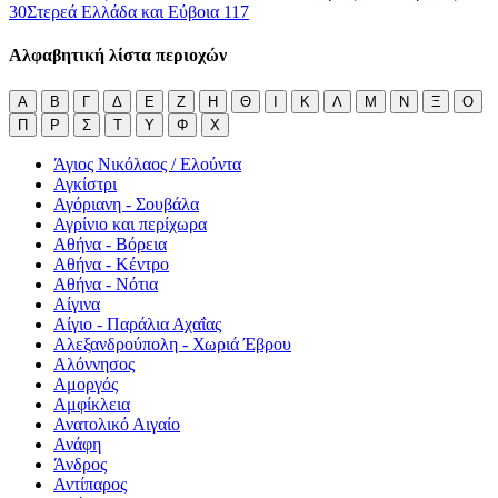
30
Στερεά Ελλάδα και Εύβοια
117
Αλφαβητική λίστα περιοχών
Α
Β
Γ
Δ
Ε
Ζ
Η
Θ
Ι
Κ
Λ
Μ
Ν
Ξ
Ο
Π
Ρ
Σ
Τ
Υ
Φ
Χ
Άγιος Νικόλαος / Ελούντα
Αγκίστρι
Αγόριανη - Σουβάλα
Αγρίνιο και περίχωρα
Αθήνα - Βόρεια
Αθήνα - Κέντρο
Αθήνα - Νότια
Αίγινα
Αίγιο - Παράλια Αχαΐας
Αλεξανδρούπολη - Χωριά Έβρου
Αλόννησος
Αμοργός
Αμφίκλεια
Ανατολικό Αιγαίο
Ανάφη
Άνδρος
Αντίπαρος