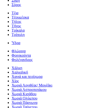
Σύμη
Σύρος
Τζια
Τζουμέρκα
Τήλος
Τήνος
Τρίκαλα
Τρίπολη
Ύδρα
Φλώρινα
Φοινικούντα
Φολέγανδρος
Χάλκη
Χαλκιδική
Χανιά και περίχωρα
Χίος
Χωριά Αργιθέας/ Μουζάκι
Χωριά Ασπροποτάμου
Χωριά Κισάβου
Χωριά Ολύμπου
Χωριά Πάρνωνα
Χωριά Ταϋγετου