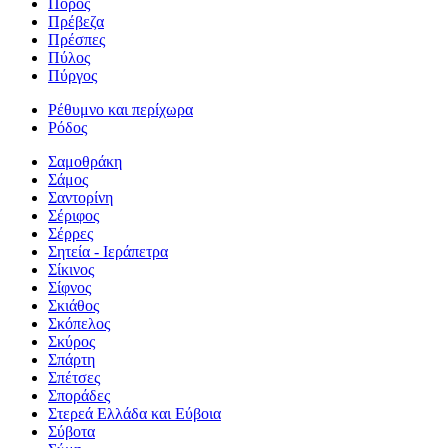
Πόρος
Πρέβεζα
Πρέσπες
Πύλος
Πύργος
Ρέθυμνο και περίχωρα
Ρόδος
Σαμοθράκη
Σάμος
Σαντορίνη
Σέριφος
Σέρρες
Σητεία - Ιεράπετρα
Σίκινος
Σίφνος
Σκιάθος
Σκόπελος
Σκύρος
Σπάρτη
Σπέτσες
Σποράδες
Στερεά Ελλάδα και Εύβοια
Σύβοτα