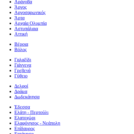
Αράχοβα
Άργος
Αργοσαρωνικός
Άρτα
Αρχαία Ολυμπία
Αστυπάλαια
Αττική
Βέροια
Βόλος
Γαλαξίδι
Γιάννενα
Γρεβενά
Γύθειο
Δελφοί
Δράμα
Δωδεκάνησα
Έδεσσα
Ελάτη - Περτούλι
Ελατοχώρι
Ελαφόνησος - Νεάπολη
Επίδαυρος
Επτάνησα