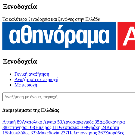
Ξενοδοχεία
Τα καλύτερα ξενοδοχεία και ξενώνες στην Ελλάδα
Ξενοδοχεία
Γενική αναζήτηση
Αναζήτηση με περιοχή
Με περιοχή
Διαμερίσματα της Ελλάδας
Αττική
89
Ανατολικό Αιγαίο
53
Αργοσαρωνικός
35
Δωδεκάνησα
88
Επτάνησα
108
Ήπειρος
111
Θεσσαλία
109
Θράκη
24
Κρήτη
158
Κυκλάδες
333
Μακεδονία
237
Πελοπόννησος
267
Σποράδες