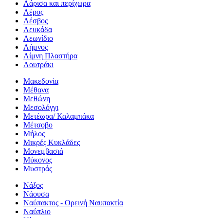
Λάρισα και περίχωρα
Λέρος
Λέσβος
Λευκάδα
Λεωνίδιο
Λήμνος
Λίμνη Πλαστήρα
Λουτράκι
Μακεδονία
Μέθανα
Μεθώνη
Μεσολόγγι
Μετέωρα/ Καλαμπάκα
Μέτσοβο
Μήλος
Μικρές Κυκλάδες
Μονεμβασιά
Μύκονος
Μυστράς
Νάξος
Νάουσα
Ναύπακτος - Ορεινή Ναυπακτία
Ναύπλιο