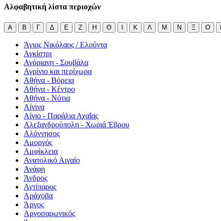
Αλφαβητική λίστα περιοχών
Α
Β
Γ
Δ
Ε
Ζ
Η
Θ
Ι
Κ
Λ
Μ
Ν
Ξ
Ο
Άγιος Νικόλαος / Ελούντα
Αγκίστρι
Αγόριανη - Σουβάλα
Αγρίνιο και περίχωρα
Αθήνα - Βόρεια
Αθήνα - Κέντρο
Αθήνα - Νότια
Αίγινα
Αίγιο - Παράλια Αχαΐας
Αλεξανδρούπολη - Χωριά Έβρου
Αλόννησος
Αμοργός
Αμφίκλεια
Ανατολικό Αιγαίο
Ανάφη
Άνδρος
Αντίπαρος
Αράχοβα
Άργος
Αργοσαρωνικός