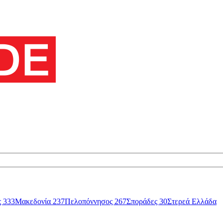
ς
333
Μακεδονία
237
Πελοπόννησος
267
Σποράδες
30
Στερεά Ελλάδα