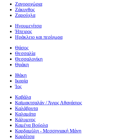
Ζαγοροχώρια
Ζάκυνθος
Ζαρούχλα
Ηγουμενίτσα
Ήπειρος
Ηράκλειο και περίχωρα
Θάσος
Θεσσαλία
Θεσσαλονίκη
Θράκη
Ιθάκη
Ικαρία
Ίος
Καβάλα
Καϊμακτσαλάν / Άγιος Αθανάσιος
Καλάβρυτα
Καλαμάτα
Κάλυμνος
Καμένα Βούρλα
Καρδαμύλη - Μεσσηνιακή Μάνη
Καρδίτσα