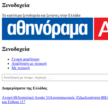
Ξενοδοχεία
Τα καλύτερα ξενοδοχεία και ξενώνες στην Ελλάδα
Ξενοδοχεία
Γενική αναζήτηση
Αναζήτηση με περιοχή
Με περιοχή
Διαμερίσματα της Ελλάδας
Αττική
89
Ανατολικό Αιγαίο
53
Αργοσαρωνικός
35
Δωδεκάνησα
88
Ε
και Εύβοια
117