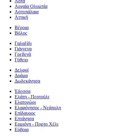
Άρτα
Αρχαία Ολυμπία
Αστυπάλαια
Αττική
Βέροια
Βόλος
Γαλαξίδι
Γιάννενα
Γρεβενά
Γύθειο
Δελφοί
Δράμα
Δωδεκάνησα
Έδεσσα
Ελάτη - Περτούλι
Ελατοχώρι
Ελαφόνησος - Νεάπολη
Επίδαυρος
Επτάνησα
Ερμιόνη - Πορτο Χέλι
Εύβοια