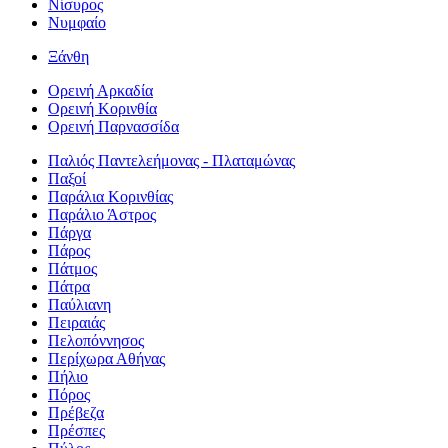
Νίσυρος
Νυμφαίο
Ξάνθη
Ορεινή Αρκαδία
Ορεινή Κορινθία
Ορεινή Παρνασσίδα
Παλιός Παντελεήμονας - Πλαταμώνας
Παξοί
Παράλια Κορινθίας
Παράλιο Άστρος
Πάργα
Πάρος
Πάτμος
Πάτρα
Παύλιανη
Πειραιάς
Πελοπόννησος
Περίχωρα Αθήνας
Πήλιο
Πόρος
Πρέβεζα
Πρέσπες