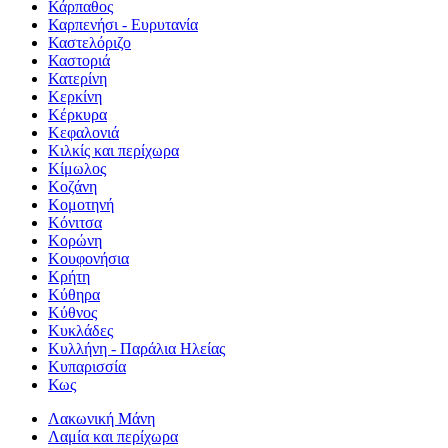
Κάρπαθος
Καρπενήσι - Ευρυτανία
Καστελόριζο
Καστοριά
Κατερίνη
Κερκίνη
Κέρκυρα
Κεφαλονιά
Κιλκίς και περίχωρα
Κίμωλος
Κοζάνη
Κομοτηνή
Κόνιτσα
Κορώνη
Κουφονήσια
Κρήτη
Κύθηρα
Κύθνος
Κυκλάδες
Κυλλήνη - Παράλια Ηλείας
Κυπαρισσία
Κως
Λακωνική Μάνη
Λαμία και περίχωρα