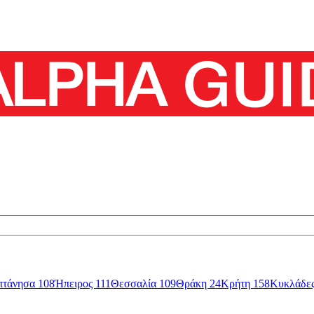
πτάνησα
108
Ήπειρος
111
Θεσσαλία
109
Θράκη
24
Κρήτη
158
Κυκλάδε