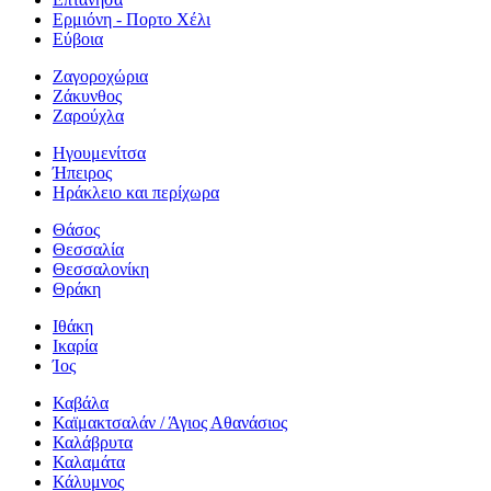
Ερμιόνη - Πορτο Χέλι
Εύβοια
Ζαγοροχώρια
Ζάκυνθος
Ζαρούχλα
Ηγουμενίτσα
Ήπειρος
Ηράκλειο και περίχωρα
Θάσος
Θεσσαλία
Θεσσαλονίκη
Θράκη
Ιθάκη
Ικαρία
Ίος
Καβάλα
Καϊμακτσαλάν / Άγιος Αθανάσιος
Καλάβρυτα
Καλαμάτα
Κάλυμνος