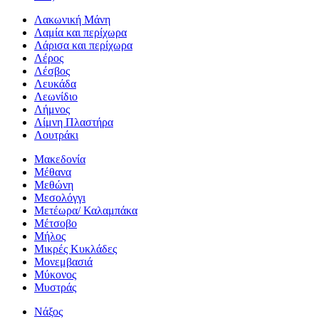
Λακωνική Μάνη
Λαμία και περίχωρα
Λάρισα και περίχωρα
Λέρος
Λέσβος
Λευκάδα
Λεωνίδιο
Λήμνος
Λίμνη Πλαστήρα
Λουτράκι
Μακεδονία
Μέθανα
Μεθώνη
Μεσολόγγι
Μετέωρα/ Καλαμπάκα
Μέτσοβο
Μήλος
Μικρές Κυκλάδες
Μονεμβασιά
Μύκονος
Μυστράς
Νάξος