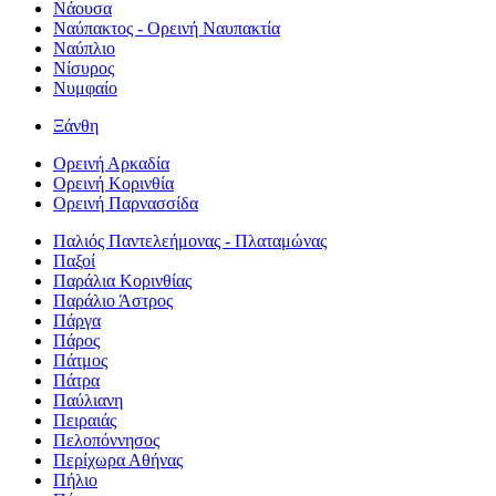
Νάουσα
Ναύπακτος - Ορεινή Ναυπακτία
Ναύπλιο
Νίσυρος
Νυμφαίο
Ξάνθη
Ορεινή Αρκαδία
Ορεινή Κορινθία
Ορεινή Παρνασσίδα
Παλιός Παντελεήμονας - Πλαταμώνας
Παξοί
Παράλια Κορινθίας
Παράλιο Άστρος
Πάργα
Πάρος
Πάτμος
Πάτρα
Παύλιανη
Πειραιάς
Πελοπόννησος
Περίχωρα Αθήνας
Πήλιο