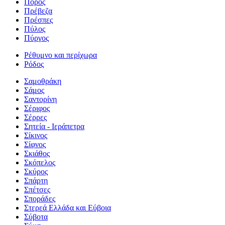
Πόρος
Πρέβεζα
Πρέσπες
Πύλος
Πύργος
Ρέθυμνο και περίχωρα
Ρόδος
Σαμοθράκη
Σάμος
Σαντορίνη
Σέριφος
Σέρρες
Σητεία - Ιεράπετρα
Σίκινος
Σίφνος
Σκιάθος
Σκόπελος
Σκύρος
Σπάρτη
Σπέτσες
Σποράδες
Στερεά Ελλάδα και Εύβοια
Σύβοτα