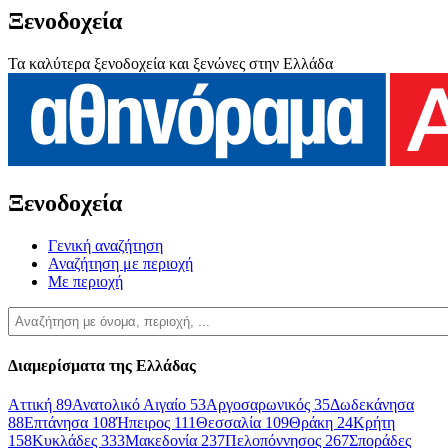
Ξενοδοχεία
Τα καλύτερα ξενοδοχεία και ξενώνες στην Ελλάδα
Ξενοδοχεία
Γενική αναζήτηση
Αναζήτηση με περιοχή
Με περιοχή
Διαμερίσματα της Ελλάδας
Αττική
89
Ανατολικό Αιγαίο
53
Αργοσαρωνικός
35
Δωδεκάνησα
88
Επτάνησα
108
Ήπειρος
111
Θεσσαλία
109
Θράκη
24
Κρήτη
158
Κυκλάδες
333
Μακεδονία
237
Πελοπόννησος
267
Σποράδες