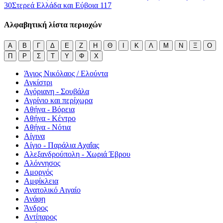
30
Στερεά Ελλάδα και Εύβοια
117
Αλφαβητική λίστα περιοχών
Α
Β
Γ
Δ
Ε
Ζ
Η
Θ
Ι
Κ
Λ
Μ
Ν
Ξ
Ο
Π
Ρ
Σ
Τ
Υ
Φ
Χ
Άγιος Νικόλαος / Ελούντα
Αγκίστρι
Αγόριανη - Σουβάλα
Αγρίνιο και περίχωρα
Αθήνα - Βόρεια
Αθήνα - Κέντρο
Αθήνα - Νότια
Αίγινα
Αίγιο - Παράλια Αχαΐας
Αλεξανδρούπολη - Χωριά Έβρου
Αλόννησος
Αμοργός
Αμφίκλεια
Ανατολικό Αιγαίο
Ανάφη
Άνδρος
Αντίπαρος