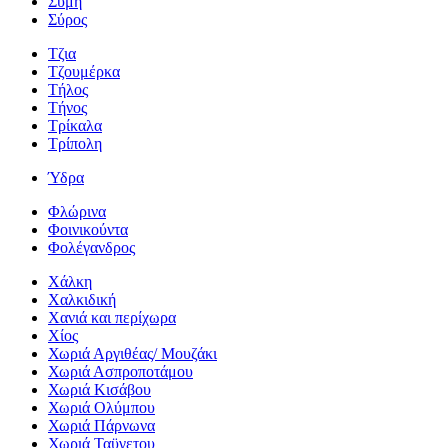
Σύμη
Σύρος
Τζια
Τζουμέρκα
Τήλος
Τήνος
Τρίκαλα
Τρίπολη
Ύδρα
Φλώρινα
Φοινικούντα
Φολέγανδρος
Χάλκη
Χαλκιδική
Χανιά και περίχωρα
Χίος
Χωριά Αργιθέας/ Μουζάκι
Χωριά Ασπροποτάμου
Χωριά Κισάβου
Χωριά Ολύμπου
Χωριά Πάρνωνα
Χωριά Ταϋγετου