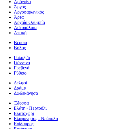
Αράχοβα
Άργος
Αργοσαρωνικός
Άρτα
Αρχαία Ολυμπία
Αστυπάλαια
Αττική
Βέροια
Βόλος
Γαλαξίδι
Γιάννενα
Γρεβενά
Γύθειο
Δελφοί
Δράμα
Δωδεκάνησα
Έδεσσα
Ελάτη - Περτούλι
Ελατοχώρι
Ελαφόνησος - Νεάπολη
Επίδαυρος
Επτάνησα