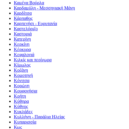
Καμένα Βούρλα
Καρδαμύλη - Μεσσηνιακή Μάνη
Καρδίτσα
Κάρπαθος
Καρπενήσι - Ευρυτανία
Καστελόριζο
Καστοριά
Κατερίνη
Κερκίνη
Κέρκυρα
Κεφαλονιά
Κιλκίς και περίχωρα
Κίμωλος
Κοζάνη
Κομοτηνή
Κόνιτσα
Κορώνη
Κουφονήσια
Κρήτη
Κύθηρα
Κύθνος
Κυκλάδες
Κυλλήνη - Παράλια Ηλείας
Κυπαρισσία
Κως