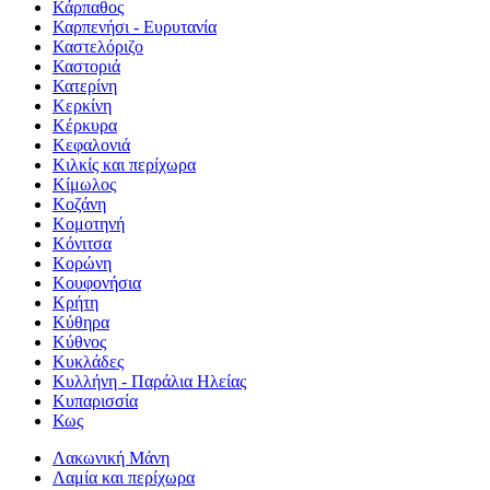
Κάρπαθος
Καρπενήσι - Ευρυτανία
Καστελόριζο
Καστοριά
Κατερίνη
Κερκίνη
Κέρκυρα
Κεφαλονιά
Κιλκίς και περίχωρα
Κίμωλος
Κοζάνη
Κομοτηνή
Κόνιτσα
Κορώνη
Κουφονήσια
Κρήτη
Κύθηρα
Κύθνος
Κυκλάδες
Κυλλήνη - Παράλια Ηλείας
Κυπαρισσία
Κως
Λακωνική Μάνη
Λαμία και περίχωρα