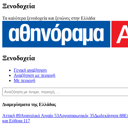
Ξενοδοχεία
Τα καλύτερα ξενοδοχεία και ξενώνες στην Ελλάδα
Ξενοδοχεία
Γενική αναζήτηση
Αναζήτηση με περιοχή
Με περιοχή
Διαμερίσματα της Ελλάδας
Αττική
89
Ανατολικό Αιγαίο
53
Αργοσαρωνικός
35
Δωδεκάνησα
88
Ε
και Εύβοια
117