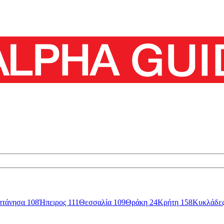
πτάνησα
108
Ήπειρος
111
Θεσσαλία
109
Θράκη
24
Κρήτη
158
Κυκλάδε