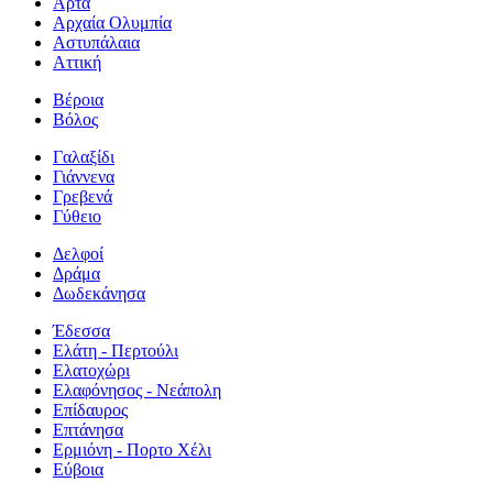
Άρτα
Αρχαία Ολυμπία
Αστυπάλαια
Αττική
Βέροια
Βόλος
Γαλαξίδι
Γιάννενα
Γρεβενά
Γύθειο
Δελφοί
Δράμα
Δωδεκάνησα
Έδεσσα
Ελάτη - Περτούλι
Ελατοχώρι
Ελαφόνησος - Νεάπολη
Επίδαυρος
Επτάνησα
Ερμιόνη - Πορτο Χέλι
Εύβοια