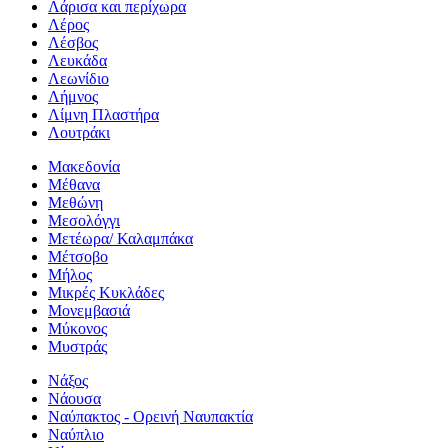
Λάρισα και περίχωρα
Λέρος
Λέσβος
Λευκάδα
Λεωνίδιο
Λήμνος
Λίμνη Πλαστήρα
Λουτράκι
Μακεδονία
Μέθανα
Μεθώνη
Μεσολόγγι
Μετέωρα/ Καλαμπάκα
Μέτσοβο
Μήλος
Μικρές Κυκλάδες
Μονεμβασιά
Μύκονος
Μυστράς
Νάξος
Νάουσα
Ναύπακτος - Ορεινή Ναυπακτία
Ναύπλιο