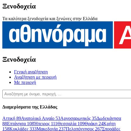
Ξενοδοχεία
Τα καλύτερα ξενοδοχεία και ξενώνες στην Ελλάδα
Ξενοδοχεία
Γενική αναζήτηση
Αναζήτηση με περιοχή
Με περιοχή
Διαμερίσματα της Ελλάδας
Αττική
89
Ανατολικό Αιγαίο
53
Αργοσαρωνικός
35
Δωδεκάνησα
88
Επτάνησα
108
Ήπειρος
111
Θεσσαλία
109
Θράκη
24
Κρήτη
158
Κυκλάδες
333
Μακεδονία
237
Πελοπόννησος
267
Σποράδες