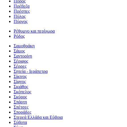
Πόρος
Πρέβεζα
Πρέσπες
Πύλος
Πύργος
Ρέθυμνο και περίχωρα
Ρόδος
Σαμοθράκη
Σάμος
Σαντορίνη
Σέριφος
Σέρρες
Σητεία - Ιεράπετρα
Σίκινος
Σίφνος
Σκιάθος
Σκόπελος
Σκύρος
Σπάρτη
Σπέτσες
Σποράδες
Στερεά Ελλάδα και Εύβοια
Σύβοτα