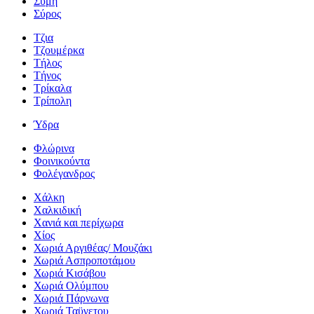
Σύμη
Σύρος
Τζια
Τζουμέρκα
Τήλος
Τήνος
Τρίκαλα
Τρίπολη
Ύδρα
Φλώρινα
Φοινικούντα
Φολέγανδρος
Χάλκη
Χαλκιδική
Χανιά και περίχωρα
Χίος
Χωριά Αργιθέας/ Μουζάκι
Χωριά Ασπροποτάμου
Χωριά Κισάβου
Χωριά Ολύμπου
Χωριά Πάρνωνα
Χωριά Ταϋγετου