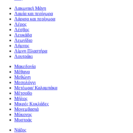
Λακωνική Μάνη
Λαμία και περίχωρα
Λάρισα και περίχωρα
Λέρος
Λέσβος
Λευκάδα
Λεωνίδιο
Λήμνος
Λίμνη Πλαστήρα
Λουτράκι
Μακεδονία
Μέθανα
Μεθώνη
Μεσολόγγι
Μετέωρα/ Καλαμπάκα
Μέτσοβο
Μήλος
Μικρές Κυκλάδες
Μονεμβασιά
Μύκονος
Μυστράς
Νάξος