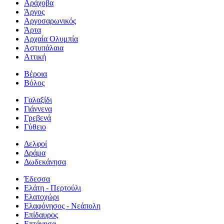
Αράχοβα
Άργος
Αργοσαρωνικός
Άρτα
Αρχαία Ολυμπία
Αστυπάλαια
Αττική
Βέροια
Βόλος
Γαλαξίδι
Γιάννενα
Γρεβενά
Γύθειο
Δελφοί
Δράμα
Δωδεκάνησα
Έδεσσα
Ελάτη - Περτούλι
Ελατοχώρι
Ελαφόνησος - Νεάπολη
Επίδαυρος
Επτάνησα