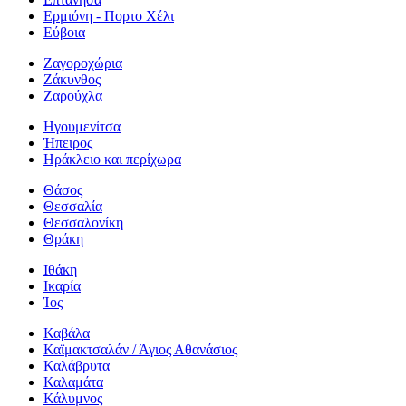
Ερμιόνη - Πορτο Χέλι
Εύβοια
Ζαγοροχώρια
Ζάκυνθος
Ζαρούχλα
Ηγουμενίτσα
Ήπειρος
Ηράκλειο και περίχωρα
Θάσος
Θεσσαλία
Θεσσαλονίκη
Θράκη
Ιθάκη
Ικαρία
Ίος
Καβάλα
Καϊμακτσαλάν / Άγιος Αθανάσιος
Καλάβρυτα
Καλαμάτα
Κάλυμνος