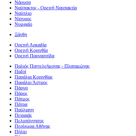
Νάουσα
Ναύπακτος - Ορεινή Ναυπακτία
Ναύπλιο
Νίσυρος
Νυμφαίο
Ξάνθη
Ορεινή Αρκαδία
Ορεινή Κορινθία
Ορεινή Παρνασσίδα
Παλιός Παντελεήμονας - Πλαταμώνας
Παξοί
Παράλια Κορινθίας
Παράλιο Άστρος
Πάργα
Πάρος
Πάτμος
Πάτρα
Παύλιανη
Πειραιάς
Πελοπόννησος
Περίχωρα Αθήνας
Πήλιο