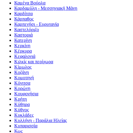
Καμένα Βούρλα
Καρδαμύλη - Μεσσηνιακή Μάνη
Καρδίτσα
Κάρπαθος
Καρπενήσι - Ευρυτανία
Καστελόριζο
Καστοριά
Κατερίνη
Κερκίνη
Κέρκυρα
Κεφαλονιά
Κιλκίς και περίχωρα
Κίμωλος
Κοζάνη
Κομοτηνή
Κόνιτσα
Κορώνη
Κουφονήσια
Κρήτη
Κύθηρα
Κύθνος
Κυκλάδες
Κυλλήνη - Παράλια Ηλείας
Κυπαρισσία
Κως