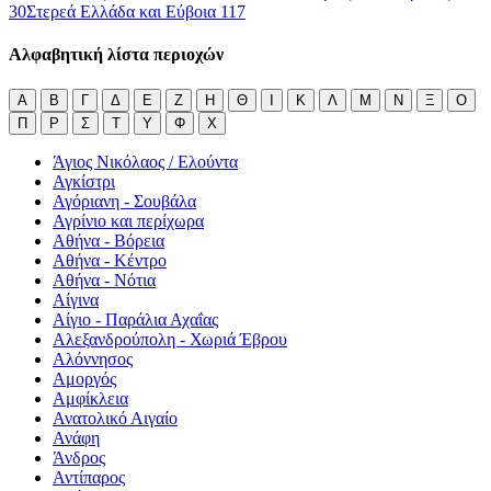
30
Στερεά Ελλάδα και Εύβοια
117
Αλφαβητική λίστα περιοχών
Α
Β
Γ
Δ
Ε
Ζ
Η
Θ
Ι
Κ
Λ
Μ
Ν
Ξ
Ο
Π
Ρ
Σ
Τ
Υ
Φ
Χ
Άγιος Νικόλαος / Ελούντα
Αγκίστρι
Αγόριανη - Σουβάλα
Αγρίνιο και περίχωρα
Αθήνα - Βόρεια
Αθήνα - Κέντρο
Αθήνα - Νότια
Αίγινα
Αίγιο - Παράλια Αχαΐας
Αλεξανδρούπολη - Χωριά Έβρου
Αλόννησος
Αμοργός
Αμφίκλεια
Ανατολικό Αιγαίο
Ανάφη
Άνδρος
Αντίπαρος