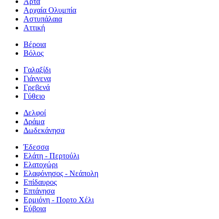
Άρτα
Αρχαία Ολυμπία
Αστυπάλαια
Αττική
Βέροια
Βόλος
Γαλαξίδι
Γιάννενα
Γρεβενά
Γύθειο
Δελφοί
Δράμα
Δωδεκάνησα
Έδεσσα
Ελάτη - Περτούλι
Ελατοχώρι
Ελαφόνησος - Νεάπολη
Επίδαυρος
Επτάνησα
Ερμιόνη - Πορτο Χέλι
Εύβοια