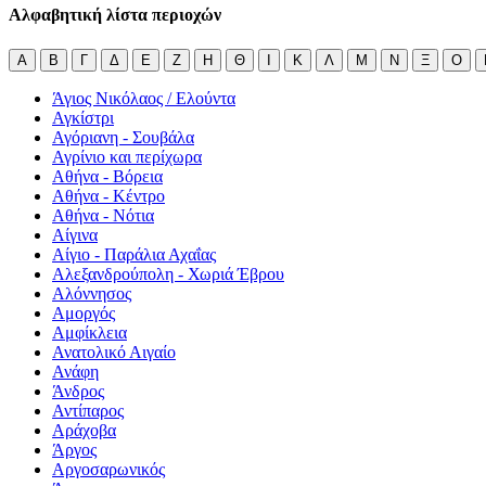
Αλφαβητική λίστα περιοχών
Α
Β
Γ
Δ
Ε
Ζ
Η
Θ
Ι
Κ
Λ
Μ
Ν
Ξ
Ο
Άγιος Νικόλαος / Ελούντα
Αγκίστρι
Αγόριανη - Σουβάλα
Αγρίνιο και περίχωρα
Αθήνα - Βόρεια
Αθήνα - Κέντρο
Αθήνα - Νότια
Αίγινα
Αίγιο - Παράλια Αχαΐας
Αλεξανδρούπολη - Χωριά Έβρου
Αλόννησος
Αμοργός
Αμφίκλεια
Ανατολικό Αιγαίο
Ανάφη
Άνδρος
Αντίπαρος
Αράχοβα
Άργος
Αργοσαρωνικός