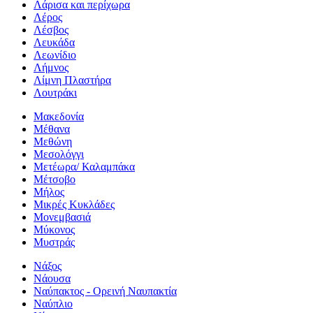
Λάρισα και περίχωρα
Λέρος
Λέσβος
Λευκάδα
Λεωνίδιο
Λήμνος
Λίμνη Πλαστήρα
Λουτράκι
Μακεδονία
Μέθανα
Μεθώνη
Μεσολόγγι
Μετέωρα/ Καλαμπάκα
Μέτσοβο
Μήλος
Μικρές Κυκλάδες
Μονεμβασιά
Μύκονος
Μυστράς
Νάξος
Νάουσα
Ναύπακτος - Ορεινή Ναυπακτία
Ναύπλιο