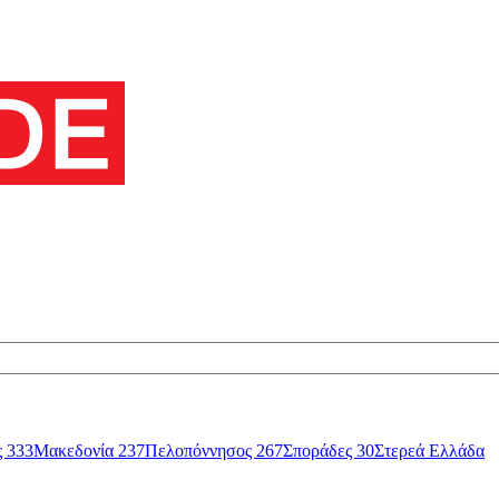
ς
333
Μακεδονία
237
Πελοπόννησος
267
Σποράδες
30
Στερεά Ελλάδα