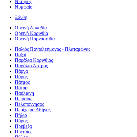
Νίσυρος
Νυμφαίο
Ξάνθη
Ορεινή Αρκαδία
Ορεινή Κορινθία
Ορεινή Παρνασσίδα
Παλιός Παντελεήμονας - Πλαταμώνας
Παξοί
Παράλια Κορινθίας
Παράλιο Άστρος
Πάργα
Πάρος
Πάτμος
Πάτρα
Παύλιανη
Πειραιάς
Πελοπόννησος
Περίχωρα Αθήνας
Πήλιο
Πόρος
Πρέβεζα
Πρέσπες