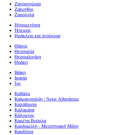
Ζαγοροχώρια
Ζάκυνθος
Ζαρούχλα
Ηγουμενίτσα
Ήπειρος
Ηράκλειο και περίχωρα
Θάσος
Θεσσαλία
Θεσσαλονίκη
Θράκη
Ιθάκη
Ικαρία
Ίος
Καβάλα
Καϊμακτσαλάν / Άγιος Αθανάσιος
Καλάβρυτα
Καλαμάτα
Κάλυμνος
Καμένα Βούρλα
Καρδαμύλη - Μεσσηνιακή Μάνη
Καρδίτσα