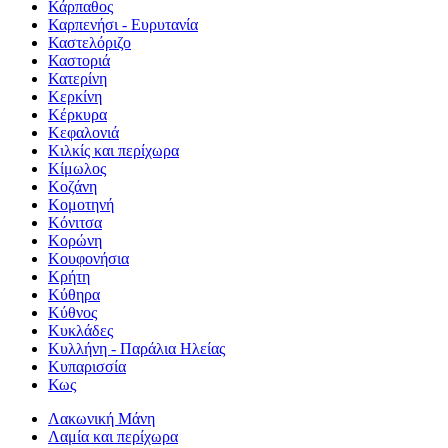
Κάρπαθος
Καρπενήσι - Ευρυτανία
Καστελόριζο
Καστοριά
Κατερίνη
Κερκίνη
Κέρκυρα
Κεφαλονιά
Κιλκίς και περίχωρα
Κίμωλος
Κοζάνη
Κομοτηνή
Κόνιτσα
Κορώνη
Κουφονήσια
Κρήτη
Κύθηρα
Κύθνος
Κυκλάδες
Κυλλήνη - Παράλια Ηλείας
Κυπαρισσία
Κως
Λακωνική Μάνη
Λαμία και περίχωρα