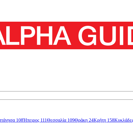
πτάνησα
108
Ήπειρος
111
Θεσσαλία
109
Θράκη
24
Κρήτη
158
Κυκλάδε