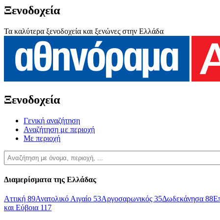
Ξενοδοχεία
Τα καλύτερα ξενοδοχεία και ξενώνες στην Ελλάδα
Ξενοδοχεία
Γενική αναζήτηση
Αναζήτηση με περιοχή
Με περιοχή
Διαμερίσματα της Ελλάδας
Αττική
89
Ανατολικό Αιγαίο
53
Αργοσαρωνικός
35
Δωδεκάνησα
88
Ε
και Εύβοια
117