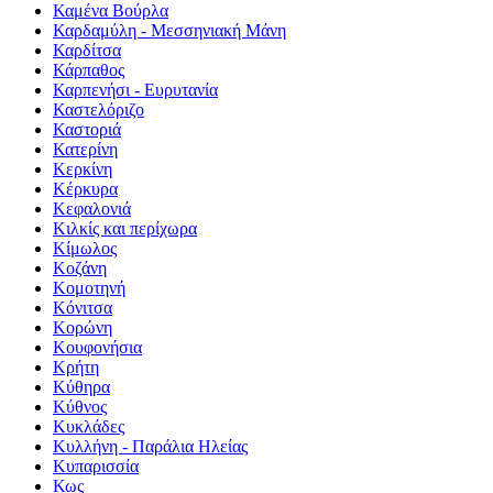
Καμένα Βούρλα
Καρδαμύλη - Μεσσηνιακή Μάνη
Καρδίτσα
Κάρπαθος
Καρπενήσι - Ευρυτανία
Καστελόριζο
Καστοριά
Κατερίνη
Κερκίνη
Κέρκυρα
Κεφαλονιά
Κιλκίς και περίχωρα
Κίμωλος
Κοζάνη
Κομοτηνή
Κόνιτσα
Κορώνη
Κουφονήσια
Κρήτη
Κύθηρα
Κύθνος
Κυκλάδες
Κυλλήνη - Παράλια Ηλείας
Κυπαρισσία
Κως