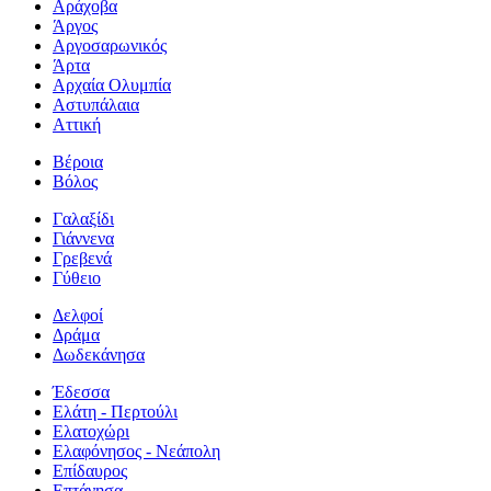
Αράχοβα
Άργος
Αργοσαρωνικός
Άρτα
Αρχαία Ολυμπία
Αστυπάλαια
Αττική
Βέροια
Βόλος
Γαλαξίδι
Γιάννενα
Γρεβενά
Γύθειο
Δελφοί
Δράμα
Δωδεκάνησα
Έδεσσα
Ελάτη - Περτούλι
Ελατοχώρι
Ελαφόνησος - Νεάπολη
Επίδαυρος
Επτάνησα