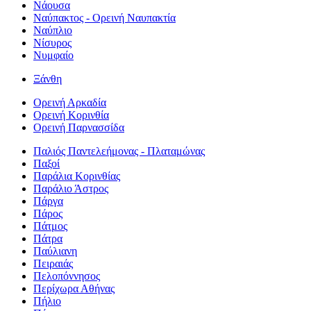
Νάουσα
Ναύπακτος - Ορεινή Ναυπακτία
Ναύπλιο
Νίσυρος
Νυμφαίο
Ξάνθη
Ορεινή Αρκαδία
Ορεινή Κορινθία
Ορεινή Παρνασσίδα
Παλιός Παντελεήμονας - Πλαταμώνας
Παξοί
Παράλια Κορινθίας
Παράλιο Άστρος
Πάργα
Πάρος
Πάτμος
Πάτρα
Παύλιανη
Πειραιάς
Πελοπόννησος
Περίχωρα Αθήνας
Πήλιο