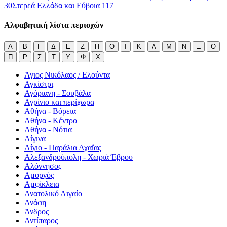
30
Στερεά Ελλάδα και Εύβοια
117
Αλφαβητική λίστα περιοχών
Α
Β
Γ
Δ
Ε
Ζ
Η
Θ
Ι
Κ
Λ
Μ
Ν
Ξ
Ο
Π
Ρ
Σ
Τ
Υ
Φ
Χ
Άγιος Νικόλαος / Ελούντα
Αγκίστρι
Αγόριανη - Σουβάλα
Αγρίνιο και περίχωρα
Αθήνα - Βόρεια
Αθήνα - Κέντρο
Αθήνα - Νότια
Αίγινα
Αίγιο - Παράλια Αχαΐας
Αλεξανδρούπολη - Χωριά Έβρου
Αλόννησος
Αμοργός
Αμφίκλεια
Ανατολικό Αιγαίο
Ανάφη
Άνδρος
Αντίπαρος