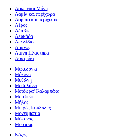
Λακωνική Μάνη
Λαμία και περίχωρα
Λάρισα και περίχωρα
Λέρος
Λέσβος
Λευκάδα
Λεωνίδιο
Λήμνος
Λίμνη Πλαστήρα
Λουτράκι
Μακεδονία
Μέθανα
Μεθώνη
Μεσολόγγι
Μετέωρα/ Καλαμπάκα
Μέτσοβο
Μήλος
Μικρές Κυκλάδες
Μονεμβασιά
Μύκονος
Μυστράς
Νάξος