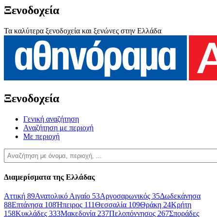
Ξενοδοχεία
Τα καλύτερα ξενοδοχεία και ξενώνες στην Ελλάδα
Ξενοδοχεία
Γενική αναζήτηση
Αναζήτηση με περιοχή
Με περιοχή
Διαμερίσματα της Ελλάδας
Αττική
89
Ανατολικό Αιγαίο
53
Αργοσαρωνικός
35
Δωδεκάνησα
88
Επτάνησα
108
Ήπειρος
111
Θεσσαλία
109
Θράκη
24
Κρήτη
158
Κυκλάδες
333
Μακεδονία
237
Πελοπόννησος
267
Σποράδες