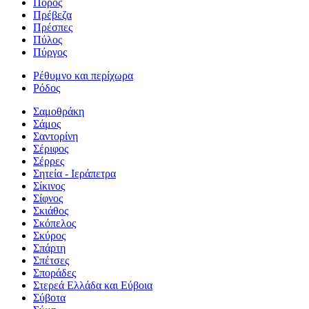
Πόρος
Πρέβεζα
Πρέσπες
Πύλος
Πύργος
Ρέθυμνο και περίχωρα
Ρόδος
Σαμοθράκη
Σάμος
Σαντορίνη
Σέριφος
Σέρρες
Σητεία - Ιεράπετρα
Σίκινος
Σίφνος
Σκιάθος
Σκόπελος
Σκύρος
Σπάρτη
Σπέτσες
Σποράδες
Στερεά Ελλάδα και Εύβοια
Σύβοτα