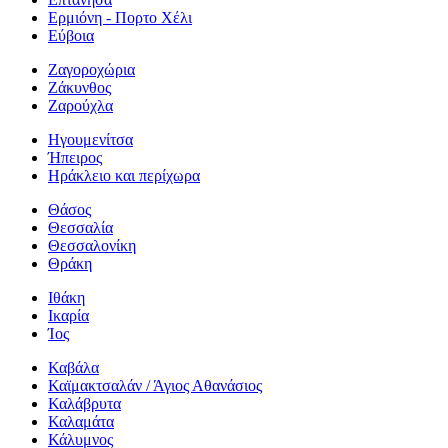
Ερμιόνη - Πορτο Χέλι
Εύβοια
Ζαγοροχώρια
Ζάκυνθος
Ζαρούχλα
Ηγουμενίτσα
Ήπειρος
Ηράκλειο και περίχωρα
Θάσος
Θεσσαλία
Θεσσαλονίκη
Θράκη
Ιθάκη
Ικαρία
Ίος
Καβάλα
Καϊμακτσαλάν / Άγιος Αθανάσιος
Καλάβρυτα
Καλαμάτα
Κάλυμνος