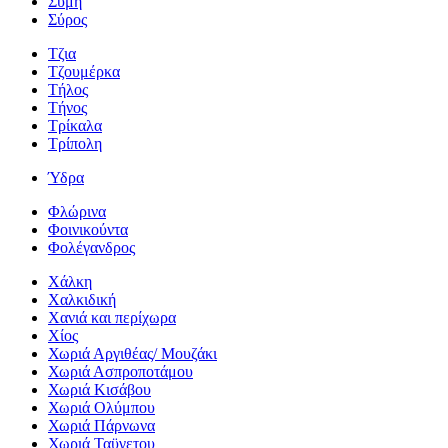
Σύμη
Σύρος
Τζια
Τζουμέρκα
Τήλος
Τήνος
Τρίκαλα
Τρίπολη
Ύδρα
Φλώρινα
Φοινικούντα
Φολέγανδρος
Χάλκη
Χαλκιδική
Χανιά και περίχωρα
Χίος
Χωριά Αργιθέας/ Μουζάκι
Χωριά Ασπροποτάμου
Χωριά Κισάβου
Χωριά Ολύμπου
Χωριά Πάρνωνα
Χωριά Ταϋγετου