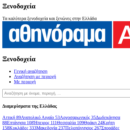
Ξενοδοχεία
Τα καλύτερα ξενοδοχεία και ξενώνες στην Ελλάδα
Ξενοδοχεία
Γενική αναζήτηση
Αναζήτηση με περιοχή
Με περιοχή
Διαμερίσματα της Ελλάδας
Αττική
89
Ανατολικό Αιγαίο
53
Αργοσαρωνικός
35
Δωδεκάνησα
88
Επτάνησα
108
Ήπειρος
111
Θεσσαλία
109
Θράκη
24
Κρήτη
158
Κυκλάδες
333
Μακεδονία
237
Πελοπόννησος
267
Σποράδες