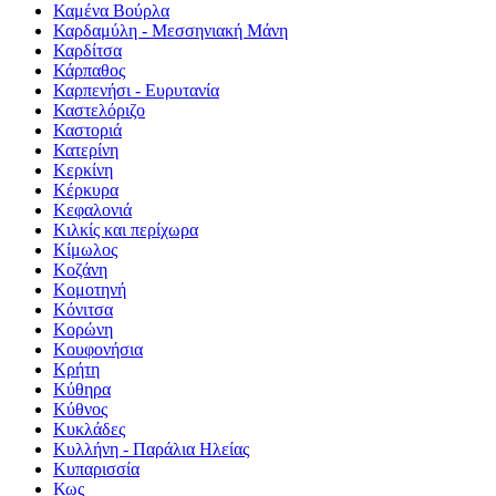
Καμένα Βούρλα
Καρδαμύλη - Μεσσηνιακή Μάνη
Καρδίτσα
Κάρπαθος
Καρπενήσι - Ευρυτανία
Καστελόριζο
Καστοριά
Κατερίνη
Κερκίνη
Κέρκυρα
Κεφαλονιά
Κιλκίς και περίχωρα
Κίμωλος
Κοζάνη
Κομοτηνή
Κόνιτσα
Κορώνη
Κουφονήσια
Κρήτη
Κύθηρα
Κύθνος
Κυκλάδες
Κυλλήνη - Παράλια Ηλείας
Κυπαρισσία
Κως