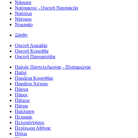
Νάουσα
Ναύπακτος - Ορεινή Ναυπακτία
Ναύπλιο
Νίσυρος
Νυμφαίο
Ξάνθη
Ορεινή Αρκαδία
Ορεινή Κορινθία
Ορεινή Παρνασσίδα
Παλιός Παντελεήμονας - Πλαταμώνας
Παξοί
Παράλια Κορινθίας
Παράλιο Άστρος
Πάργα
Πάρος
Πάτμος
Πάτρα
Παύλιανη
Πειραιάς
Πελοπόννησος
Περίχωρα Αθήνας
Πήλιο