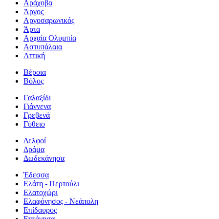
Αράχοβα
Άργος
Αργοσαρωνικός
Άρτα
Αρχαία Ολυμπία
Αστυπάλαια
Αττική
Βέροια
Βόλος
Γαλαξίδι
Γιάννενα
Γρεβενά
Γύθειο
Δελφοί
Δράμα
Δωδεκάνησα
Έδεσσα
Ελάτη - Περτούλι
Ελατοχώρι
Ελαφόνησος - Νεάπολη
Επίδαυρος
Επτάνησα