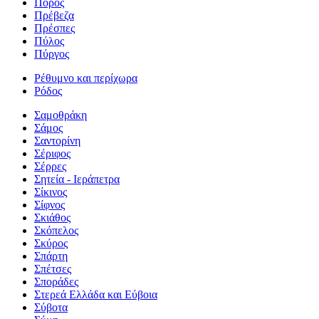
Πόρος
Πρέβεζα
Πρέσπες
Πύλος
Πύργος
Ρέθυμνο και περίχωρα
Ρόδος
Σαμοθράκη
Σάμος
Σαντορίνη
Σέριφος
Σέρρες
Σητεία - Ιεράπετρα
Σίκινος
Σίφνος
Σκιάθος
Σκόπελος
Σκύρος
Σπάρτη
Σπέτσες
Σποράδες
Στερεά Ελλάδα και Εύβοια
Σύβοτα