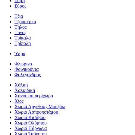
Σύμη
Σύρος
Τζια
Τζουμέρκα
Τήλος
Τήνος
Τρίκαλα
Τρίπολη
Ύδρα
Φλώρινα
Φοινικούντα
Φολέγανδρος
Χάλκη
Χαλκιδική
Χανιά και περίχωρα
Χίος
Χωριά Αργιθέας/ Μουζάκι
Χωριά Ασπροποτάμου
Χωριά Κισάβου
Χωριά Ολύμπου
Χωριά Πάρνωνα
Χωριά Ταϋγετου