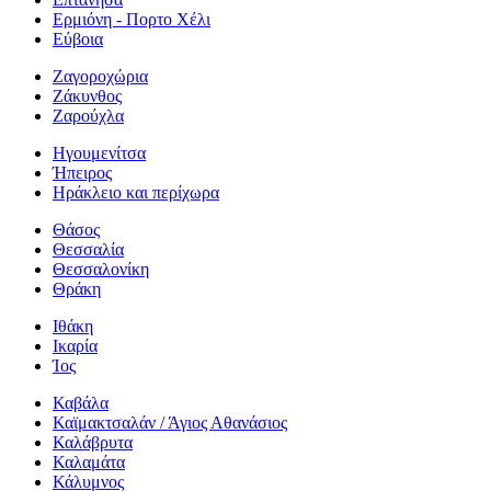
Ερμιόνη - Πορτο Χέλι
Εύβοια
Ζαγοροχώρια
Ζάκυνθος
Ζαρούχλα
Ηγουμενίτσα
Ήπειρος
Ηράκλειο και περίχωρα
Θάσος
Θεσσαλία
Θεσσαλονίκη
Θράκη
Ιθάκη
Ικαρία
Ίος
Καβάλα
Καϊμακτσαλάν / Άγιος Αθανάσιος
Καλάβρυτα
Καλαμάτα
Κάλυμνος