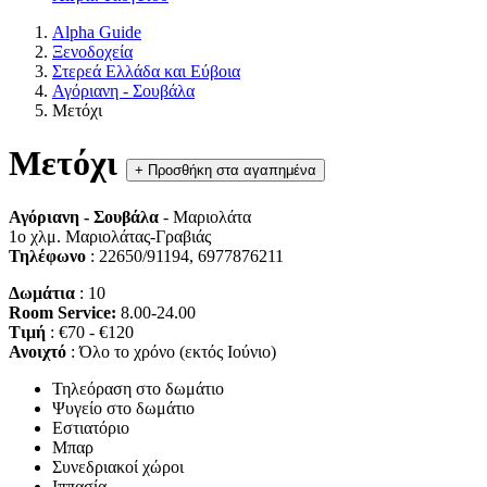
Alpha Guide
Ξενοδοχεία
Στερεά Ελλάδα και Εύβοια
Αγόριανη - Σουβάλα
Μετόχι
Μετόχι
+
Προσθήκη στα αγαπημένα
Αγόριανη - Σουβάλα
- Μαριολάτα
1ο χλμ. Μαριολάτας-Γραβιάς
Τηλέφωνο
: 22650/91194, 6977876211
Δωμάτια
: 10
Room Service:
8.00-24.00
Τιμή
: €70 - €120
Ανοιχτό
: Όλο το χρόνο (εκτός Ιούνιο)
Τηλεόραση στο δωμάτιο
Ψυγείο στο δωμάτιο
Εστιατόριο
Μπαρ
Συνεδριακοί χώροι
Ιππασία