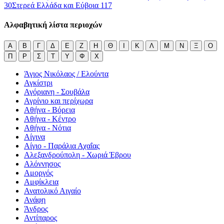
30
Στερεά Ελλάδα και Εύβοια
117
Αλφαβητική λίστα περιοχών
Α
Β
Γ
Δ
Ε
Ζ
Η
Θ
Ι
Κ
Λ
Μ
Ν
Ξ
Ο
Π
Ρ
Σ
Τ
Υ
Φ
Χ
Άγιος Νικόλαος / Ελούντα
Αγκίστρι
Αγόριανη - Σουβάλα
Αγρίνιο και περίχωρα
Αθήνα - Βόρεια
Αθήνα - Κέντρο
Αθήνα - Νότια
Αίγινα
Αίγιο - Παράλια Αχαΐας
Αλεξανδρούπολη - Χωριά Έβρου
Αλόννησος
Αμοργός
Αμφίκλεια
Ανατολικό Αιγαίο
Ανάφη
Άνδρος
Αντίπαρος