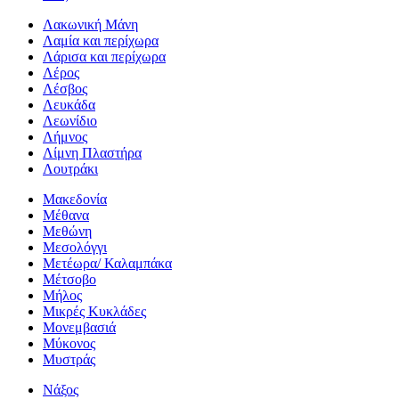
Λακωνική Μάνη
Λαμία και περίχωρα
Λάρισα και περίχωρα
Λέρος
Λέσβος
Λευκάδα
Λεωνίδιο
Λήμνος
Λίμνη Πλαστήρα
Λουτράκι
Μακεδονία
Μέθανα
Μεθώνη
Μεσολόγγι
Μετέωρα/ Καλαμπάκα
Μέτσοβο
Μήλος
Μικρές Κυκλάδες
Μονεμβασιά
Μύκονος
Μυστράς
Νάξος