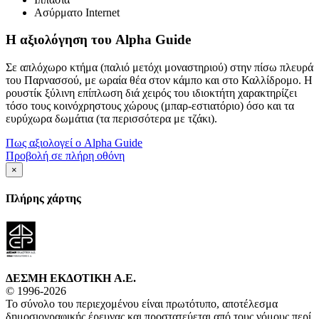
Ασύρματο Internet
Η αξιολόγηση του Alpha Guide
Σε απλόχωρο κτήμα (παλιό μετόχι μοναστηριού) στην πίσω πλευρά
του Παρνασσού, με ωραία θέα στον κάμπο και στο Καλλίδρομο. Η
ρουστίκ ξύλινη επίπλωση διά χειρός του ιδιοκτήτη χαρακτηρίζει
τόσο τους κοινόχρηστους χώρους (μπαρ-εστιατόριο) όσο και τα
ευρύχωρα δωμάτια (τα περισσότερα με τζάκι).
Πως αξιολογεί ο Alpha Guide
Προβολή σε πλήρη οθόνη
×
Πλήρης χάρτης
ΔΕΣΜΗ ΕΚΔΟΤΙΚΗ A.E.
© 1996-2026
Το σύνολο του περιεχομένου είναι πρωτότυπο, αποτέλεσμα
δημοσιογραφικής έρευνας και προστατεύεται από τους νόμους περί