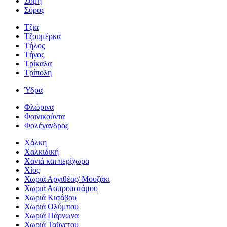
Σύμη
Σύρος
Τζια
Τζουμέρκα
Τήλος
Τήνος
Τρίκαλα
Τρίπολη
Ύδρα
Φλώρινα
Φοινικούντα
Φολέγανδρος
Χάλκη
Χαλκιδική
Χανιά και περίχωρα
Χίος
Χωριά Αργιθέας/ Μουζάκι
Χωριά Ασπροποτάμου
Χωριά Κισάβου
Χωριά Ολύμπου
Χωριά Πάρνωνα
Χωριά Ταϋγετου