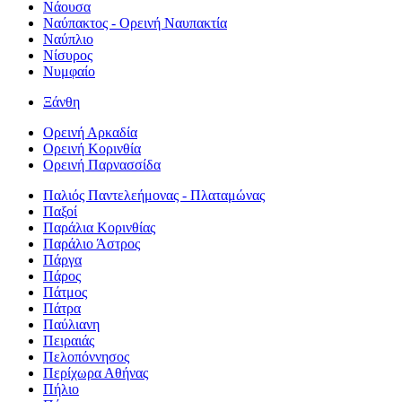
Νάουσα
Ναύπακτος - Ορεινή Ναυπακτία
Ναύπλιο
Νίσυρος
Νυμφαίο
Ξάνθη
Ορεινή Αρκαδία
Ορεινή Κορινθία
Ορεινή Παρνασσίδα
Παλιός Παντελεήμονας - Πλαταμώνας
Παξοί
Παράλια Κορινθίας
Παράλιο Άστρος
Πάργα
Πάρος
Πάτμος
Πάτρα
Παύλιανη
Πειραιάς
Πελοπόννησος
Περίχωρα Αθήνας
Πήλιο