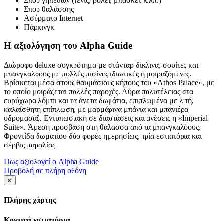
Σπορ γηπέδων (τένις, βόλεϊ, μπάσκετ κ.λπ.)
Σπορ θαλάσσης
Ασύρματο Internet
Πάρκινγκ
Η αξιολόγηση του Alpha Guide
Διώροφο deluxe συγκρότημα με στάνταρ δίκλινα, σουίτες και
μπανγκαλόους με πολλές πισίνες ιδιωτικές ή μοιραζόμενες.
Βρίσκεται μέσα στους θαυμάσιους κήπους του «Athos Palace», με
το οποίο μοιράζεται πολλές παροχές. Αύρα πολυτέλειας στα
ευρύχωρα λόμπι και τα άνετα δωμάτια, επιπλωμένα με λιτή,
καλαίσθητη επίπλωση, με μαρμάρινα μπάνια και μπανιέρα
υδρομασάζ. Εντυπωσιακή σε διαστάσεις και ανέσεις η «Ιmperial
Suite». Άμεση προσβαση στη θάλασσα από τα μπανγκαλόους.
Φροντίδα δωματίου δύο φορές ημερησίως, τρία εστιατόρια και
σέρβις παραλίας.
Πως αξιολογεί ο Alpha Guide
Προβολή σε πλήρη οθόνη
×
Πλήρης χάρτης
Κοντινά εστιατόρια