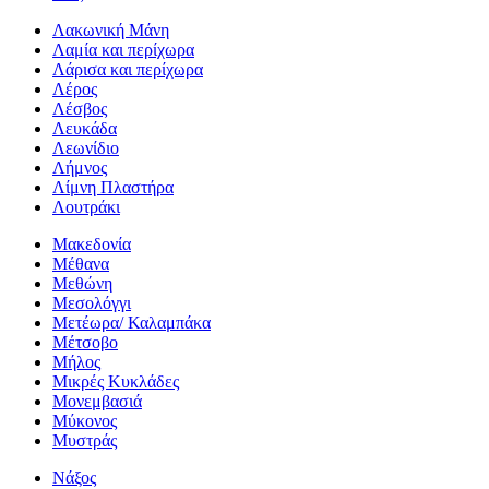
Λακωνική Μάνη
Λαμία και περίχωρα
Λάρισα και περίχωρα
Λέρος
Λέσβος
Λευκάδα
Λεωνίδιο
Λήμνος
Λίμνη Πλαστήρα
Λουτράκι
Μακεδονία
Μέθανα
Μεθώνη
Μεσολόγγι
Μετέωρα/ Καλαμπάκα
Μέτσοβο
Μήλος
Μικρές Κυκλάδες
Μονεμβασιά
Μύκονος
Μυστράς
Νάξος