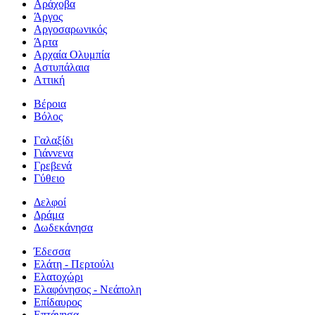
Αράχοβα
Άργος
Αργοσαρωνικός
Άρτα
Αρχαία Ολυμπία
Αστυπάλαια
Αττική
Βέροια
Βόλος
Γαλαξίδι
Γιάννενα
Γρεβενά
Γύθειο
Δελφοί
Δράμα
Δωδεκάνησα
Έδεσσα
Ελάτη - Περτούλι
Ελατοχώρι
Ελαφόνησος - Νεάπολη
Επίδαυρος
Επτάνησα