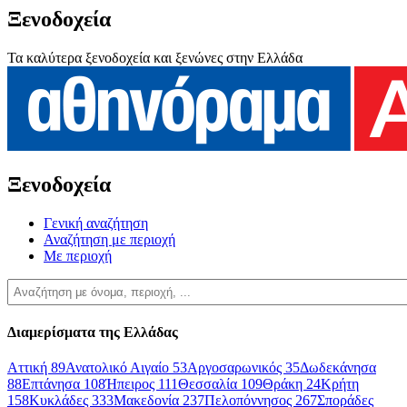
Ξενοδοχεία
Τα καλύτερα ξενοδοχεία και ξενώνες στην Ελλάδα
Ξενοδοχεία
Γενική αναζήτηση
Αναζήτηση με περιοχή
Με περιοχή
Διαμερίσματα της Ελλάδας
Αττική
89
Ανατολικό Αιγαίο
53
Αργοσαρωνικός
35
Δωδεκάνησα
88
Επτάνησα
108
Ήπειρος
111
Θεσσαλία
109
Θράκη
24
Κρήτη
158
Κυκλάδες
333
Μακεδονία
237
Πελοπόννησος
267
Σποράδες