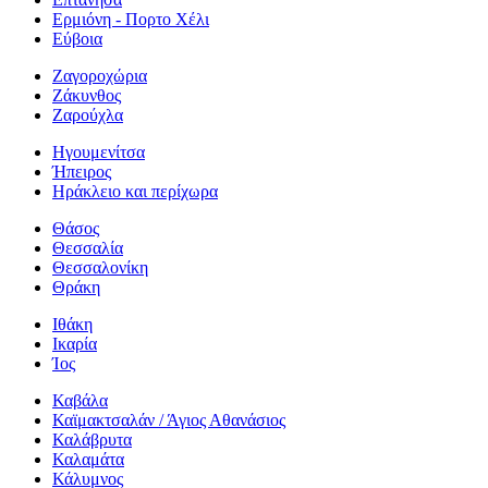
Ερμιόνη - Πορτο Χέλι
Εύβοια
Ζαγοροχώρια
Ζάκυνθος
Ζαρούχλα
Ηγουμενίτσα
Ήπειρος
Ηράκλειο και περίχωρα
Θάσος
Θεσσαλία
Θεσσαλονίκη
Θράκη
Ιθάκη
Ικαρία
Ίος
Καβάλα
Καϊμακτσαλάν / Άγιος Αθανάσιος
Καλάβρυτα
Καλαμάτα
Κάλυμνος