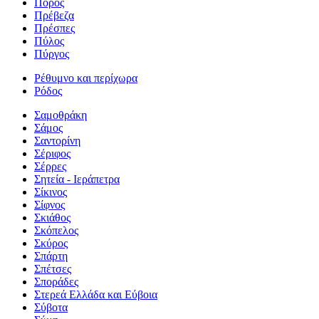
Πόρος
Πρέβεζα
Πρέσπες
Πύλος
Πύργος
Ρέθυμνο και περίχωρα
Ρόδος
Σαμοθράκη
Σάμος
Σαντορίνη
Σέριφος
Σέρρες
Σητεία - Ιεράπετρα
Σίκινος
Σίφνος
Σκιάθος
Σκόπελος
Σκύρος
Σπάρτη
Σπέτσες
Σποράδες
Στερεά Ελλάδα και Εύβοια
Σύβοτα