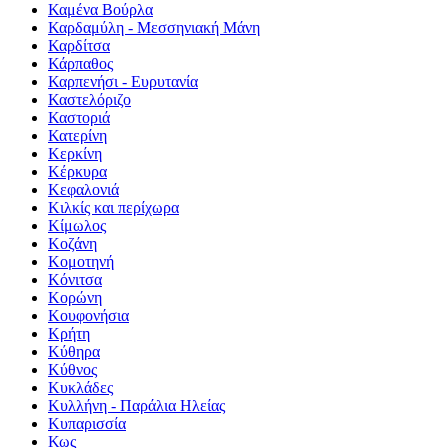
Καμένα Βούρλα
Καρδαμύλη - Μεσσηνιακή Μάνη
Καρδίτσα
Κάρπαθος
Καρπενήσι - Ευρυτανία
Καστελόριζο
Καστοριά
Κατερίνη
Κερκίνη
Κέρκυρα
Κεφαλονιά
Κιλκίς και περίχωρα
Κίμωλος
Κοζάνη
Κομοτηνή
Κόνιτσα
Κορώνη
Κουφονήσια
Κρήτη
Κύθηρα
Κύθνος
Κυκλάδες
Κυλλήνη - Παράλια Ηλείας
Κυπαρισσία
Κως