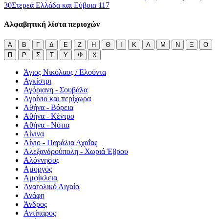
30
Στερεά Ελλάδα και Εύβοια
117
Αλφαβητική λίστα περιοχών
Α
Β
Γ
Δ
Ε
Ζ
Η
Θ
Ι
Κ
Λ
Μ
Ν
Ξ
Ο
Π
Ρ
Σ
Τ
Υ
Φ
Χ
Άγιος Νικόλαος / Ελούντα
Αγκίστρι
Αγόριανη - Σουβάλα
Αγρίνιο και περίχωρα
Αθήνα - Βόρεια
Αθήνα - Κέντρο
Αθήνα - Νότια
Αίγινα
Αίγιο - Παράλια Αχαΐας
Αλεξανδρούπολη - Χωριά Έβρου
Αλόννησος
Αμοργός
Αμφίκλεια
Ανατολικό Αιγαίο
Ανάφη
Άνδρος
Αντίπαρος