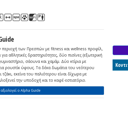
Guide
 περιοχή των Πρεσπών με fitness και wellness προφίλ,
για αθλητικές δραστηριότητες, δύο πισίνες (εξωτερική
 γυμναστήριο, σάουνα και χαμάμ. Δύο κτίρια με
Κοντι
ια ρουστίκ ύφους. Τα δέκα δωμάτια του νεότερου
αι τζάκι, εκείνα του παλιότερου είναι δίχωρα με
φιλοξενεί την υποδοχή και το καφέ-εστιατόριο.
 αξιολογεί ο Alpha Guide