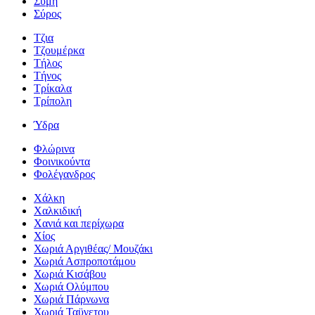
Σύμη
Σύρος
Τζια
Τζουμέρκα
Τήλος
Τήνος
Τρίκαλα
Τρίπολη
Ύδρα
Φλώρινα
Φοινικούντα
Φολέγανδρος
Χάλκη
Χαλκιδική
Χανιά και περίχωρα
Χίος
Χωριά Αργιθέας/ Μουζάκι
Χωριά Ασπροποτάμου
Χωριά Κισάβου
Χωριά Ολύμπου
Χωριά Πάρνωνα
Χωριά Ταϋγετου