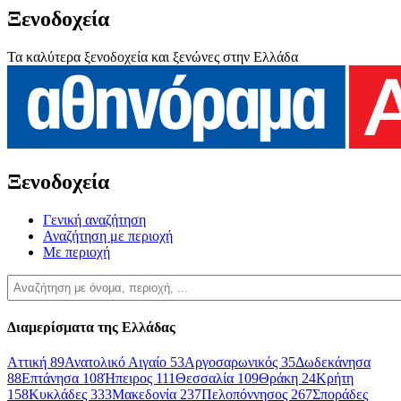
Ξενοδοχεία
Τα καλύτερα ξενοδοχεία και ξενώνες στην Ελλάδα
Ξενοδοχεία
Γενική αναζήτηση
Αναζήτηση με περιοχή
Με περιοχή
Διαμερίσματα της Ελλάδας
Αττική
89
Ανατολικό Αιγαίο
53
Αργοσαρωνικός
35
Δωδεκάνησα
88
Επτάνησα
108
Ήπειρος
111
Θεσσαλία
109
Θράκη
24
Κρήτη
158
Κυκλάδες
333
Μακεδονία
237
Πελοπόννησος
267
Σποράδες