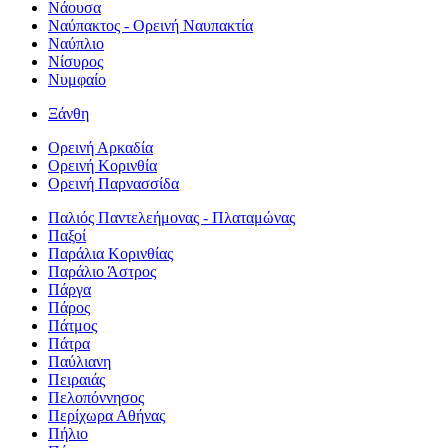
Νάουσα
Ναύπακτος - Ορεινή Ναυπακτία
Ναύπλιο
Νίσυρος
Νυμφαίο
Ξάνθη
Ορεινή Αρκαδία
Ορεινή Κορινθία
Ορεινή Παρνασσίδα
Παλιός Παντελεήμονας - Πλαταμώνας
Παξοί
Παράλια Κορινθίας
Παράλιο Άστρος
Πάργα
Πάρος
Πάτμος
Πάτρα
Παύλιανη
Πειραιάς
Πελοπόννησος
Περίχωρα Αθήνας
Πήλιο