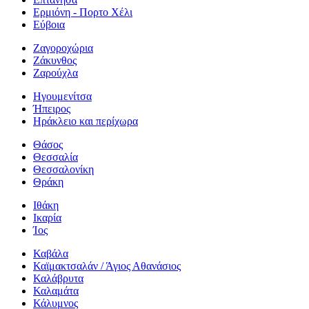
Ερμιόνη - Πορτο Χέλι
Εύβοια
Ζαγοροχώρια
Ζάκυνθος
Ζαρούχλα
Ηγουμενίτσα
Ήπειρος
Ηράκλειο και περίχωρα
Θάσος
Θεσσαλία
Θεσσαλονίκη
Θράκη
Ιθάκη
Ικαρία
Ίος
Καβάλα
Καϊμακτσαλάν / Άγιος Αθανάσιος
Καλάβρυτα
Καλαμάτα
Κάλυμνος