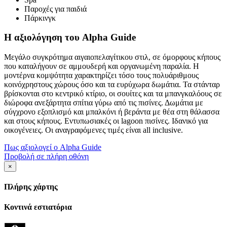
Παροχές για παιδιά
Πάρκινγκ
Η αξιολόγηση του Alpha Guide
Μεγάλο συγκρότημα αιγαιοπελαγίτικου στιλ, σε όμορφους κήπους
που καταλήγουν σε αμμουδερή και οργανωμένη παραλία. Η
μοντέρνα κομψότητα χαρακτηρίζει τόσο τους πολυάριθμους
κοινόχρηστους χώρους όσο και τα ευρύχωρα δωμάτια. Τα στάνταρ
βρίσκονται στο κεντρικό κτίριο, οι σουίτες και τα μπανγκαλόους σε
διώροφα ανεξάρτητα σπίτια γύρω από τις πισίνες. Δωμάτια με
σύγχρονο εξοπλισμό και μπαλκόνι ή βεράντα με θέα στη θάλασσα
και στους κήπους. Εντυπωσιακές οι lagoon πισίνες. Ιδανικό για
οικογένειες. Οι αναγραφόμενες τιμές είναι all inclusive.
Πως αξιολογεί ο Alpha Guide
Προβολή σε πλήρη οθόνη
×
Πλήρης χάρτης
Κοντινά εστιατόρια