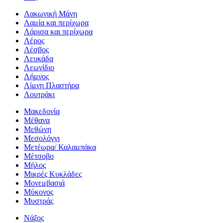
Λακωνική Μάνη
Λαμία και περίχωρα
Λάρισα και περίχωρα
Λέρος
Λέσβος
Λευκάδα
Λεωνίδιο
Λήμνος
Λίμνη Πλαστήρα
Λουτράκι
Μακεδονία
Μέθανα
Μεθώνη
Μεσολόγγι
Μετέωρα/ Καλαμπάκα
Μέτσοβο
Μήλος
Μικρές Κυκλάδες
Μονεμβασιά
Μύκονος
Μυστράς
Νάξος