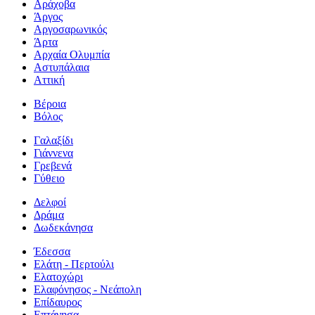
Αράχοβα
Άργος
Αργοσαρωνικός
Άρτα
Αρχαία Ολυμπία
Αστυπάλαια
Αττική
Βέροια
Βόλος
Γαλαξίδι
Γιάννενα
Γρεβενά
Γύθειο
Δελφοί
Δράμα
Δωδεκάνησα
Έδεσσα
Ελάτη - Περτούλι
Ελατοχώρι
Ελαφόνησος - Νεάπολη
Επίδαυρος
Επτάνησα