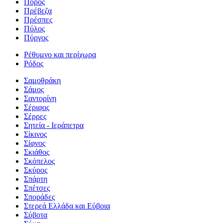
Πόρος
Πρέβεζα
Πρέσπες
Πύλος
Πύργος
Ρέθυμνο και περίχωρα
Ρόδος
Σαμοθράκη
Σάμος
Σαντορίνη
Σέριφος
Σέρρες
Σητεία - Ιεράπετρα
Σίκινος
Σίφνος
Σκιάθος
Σκόπελος
Σκύρος
Σπάρτη
Σπέτσες
Σποράδες
Στερεά Ελλάδα και Εύβοια
Σύβοτα