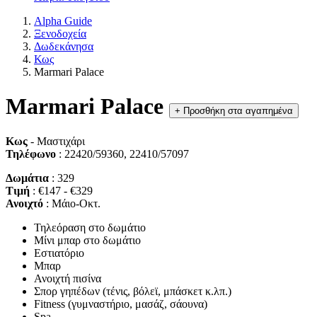
Alpha Guide
Ξενοδοχεία
Δωδεκάνησα
Κως
Marmari Palace
Marmari Palace
+
Προσθήκη στα αγαπημένα
Κως
- Μαστιχάρι
Τηλέφωνο
: 22420/59360, 22410/57097
Δωμάτια
: 329
Τιμή
: €147 - €329
Ανοιχτό
: Μάιο-Οκτ.
Τηλεόραση στο δωμάτιο
Μίνι μπαρ στο δωμάτιο
Εστιατόριο
Μπαρ
Ανοιχτή πισίνα
Σπορ γηπέδων (τένις, βόλεϊ, μπάσκετ κ.λπ.)
Fitness (γυμναστήριο, μασάζ, σάουνα)
Spa