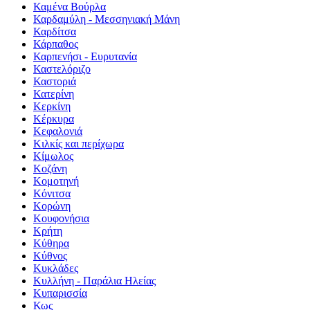
Καμένα Βούρλα
Καρδαμύλη - Μεσσηνιακή Μάνη
Καρδίτσα
Κάρπαθος
Καρπενήσι - Ευρυτανία
Καστελόριζο
Καστοριά
Κατερίνη
Κερκίνη
Κέρκυρα
Κεφαλονιά
Κιλκίς και περίχωρα
Κίμωλος
Κοζάνη
Κομοτηνή
Κόνιτσα
Κορώνη
Κουφονήσια
Κρήτη
Κύθηρα
Κύθνος
Κυκλάδες
Κυλλήνη - Παράλια Ηλείας
Κυπαρισσία
Κως