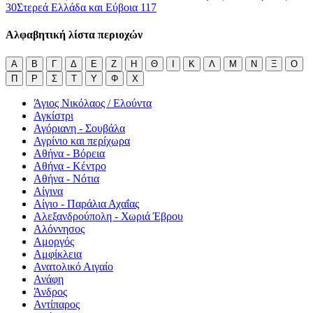
30
Στερεά Ελλάδα και Εύβοια
117
Αλφαβητική λίστα περιοχών
Α
Β
Γ
Δ
Ε
Ζ
Η
Θ
Ι
Κ
Λ
Μ
Ν
Ξ
Ο
Π
Ρ
Σ
Τ
Υ
Φ
Χ
Άγιος Νικόλαος / Ελούντα
Αγκίστρι
Αγόριανη - Σουβάλα
Αγρίνιο και περίχωρα
Αθήνα - Βόρεια
Αθήνα - Κέντρο
Αθήνα - Νότια
Αίγινα
Αίγιο - Παράλια Αχαΐας
Αλεξανδρούπολη - Χωριά Έβρου
Αλόννησος
Αμοργός
Αμφίκλεια
Ανατολικό Αιγαίο
Ανάφη
Άνδρος
Αντίπαρος