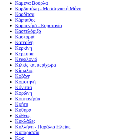
Καμένα Βούρλα
Καρδαμύλη - Μεσσηνιακή Μάνη
Καρδίτσα
Κάρπαθος
Καρπενήσι - Ευρυτανία
Καστελόριζο
Καστοριά
Κατερίνη
Κερκίνη
Κέρκυρα
Κεφαλονιά
Κιλκίς και περίχωρα
Κίμωλος
Κοζάνη
Κομοτηνή
Κόνιτσα
Κορώνη
Κουφονήσια
Κρήτη
Κύθηρα
Κύθνος
Κυκλάδες
Κυλλήνη - Παράλια Ηλείας
Κυπαρισσία
Κως