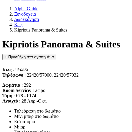
Alpha Guide
Ξενοδοχεία
Δωδεκάνησα
Κως
Kipriotis Panorama & Suites
Kipriotis Panorama & Suites
+
Προσθήκη στα αγαπημένα
Κως
- Ψαλίδι
Τηλέφωνο
: 22420/57000, 22420/57032
Δωμάτια
: 292
Room Service:
12ωρο
Τιμή
: €78 - €174
Ανοιχτό
: 28 Απρ.-Οκτ.
Τηλεόραση στο δωμάτιο
Μίνι μπαρ στο δωμάτιο
Εστιατόριο
Μπαρ