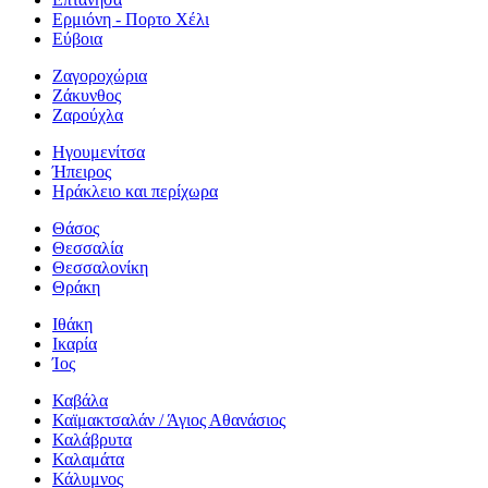
Ερμιόνη - Πορτο Χέλι
Εύβοια
Ζαγοροχώρια
Ζάκυνθος
Ζαρούχλα
Ηγουμενίτσα
Ήπειρος
Ηράκλειο και περίχωρα
Θάσος
Θεσσαλία
Θεσσαλονίκη
Θράκη
Ιθάκη
Ικαρία
Ίος
Καβάλα
Καϊμακτσαλάν / Άγιος Αθανάσιος
Καλάβρυτα
Καλαμάτα
Κάλυμνος