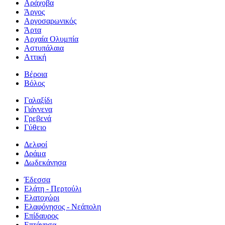
Αράχοβα
Άργος
Αργοσαρωνικός
Άρτα
Αρχαία Ολυμπία
Αστυπάλαια
Αττική
Βέροια
Βόλος
Γαλαξίδι
Γιάννενα
Γρεβενά
Γύθειο
Δελφοί
Δράμα
Δωδεκάνησα
Έδεσσα
Ελάτη - Περτούλι
Ελατοχώρι
Ελαφόνησος - Νεάπολη
Επίδαυρος
Επτάνησα