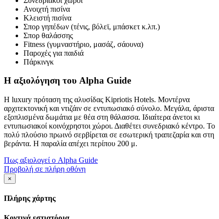
Συνεδριακοί χώροι
Ανοιχτή πισίνα
Κλειστή πισίνα
Σπορ γηπέδων (τένις, βόλεϊ, μπάσκετ κ.λπ.)
Σπορ θαλάσσης
Fitness (γυμναστήριο, μασάζ, σάουνα)
Παροχές για παιδιά
Πάρκινγκ
Η αξιολόγηση του Alpha Guide
H luxury πρόταση της αλυσίδας Kipriotis Hotels. Μοντέρνα
αρχιτεκτονική και ντιζάιν σε εντυπωσιακό σύνολο. Μεγάλα, άριστα
εξοπλισμένα δωμάτια με θέα στη θάλασσα. Ιδιαίτερα άνετοι κι
εντυπωσιακοί κοινόχρηστοι χώροι. Διαθέτει συνεδριακό κέντρο. Το
πολύ πλούσιο πρωινό σερβίρεται σε εσωτερική τραπεζαρία και στη
βεράντα. Η παραλία απέχει περίπου 200 μ.
Πως αξιολογεί ο Alpha Guide
Προβολή σε πλήρη οθόνη
×
Πλήρης χάρτης
Κοντινά εστιατόρια