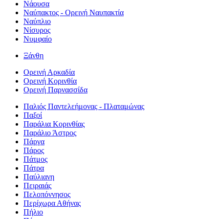
Νάουσα
Ναύπακτος - Ορεινή Ναυπακτία
Ναύπλιο
Νίσυρος
Νυμφαίο
Ξάνθη
Ορεινή Αρκαδία
Ορεινή Κορινθία
Ορεινή Παρνασσίδα
Παλιός Παντελεήμονας - Πλαταμώνας
Παξοί
Παράλια Κορινθίας
Παράλιο Άστρος
Πάργα
Πάρος
Πάτμος
Πάτρα
Παύλιανη
Πειραιάς
Πελοπόννησος
Περίχωρα Αθήνας
Πήλιο