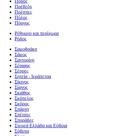
Πόρος
Πρέβεζα
Πρέσπες
Πύλος
Πύργος
Ρέθυμνο και περίχωρα
Ρόδος
Σαμοθράκη
Σάμος
Σαντορίνη
Σέριφος
Σέρρες
Σητεία - Ιεράπετρα
Σίκινος
Σίφνος
Σκιάθος
Σκόπελος
Σκύρος
Σπάρτη
Σπέτσες
Σποράδες
Στερεά Ελλάδα και Εύβοια
Σύβοτα