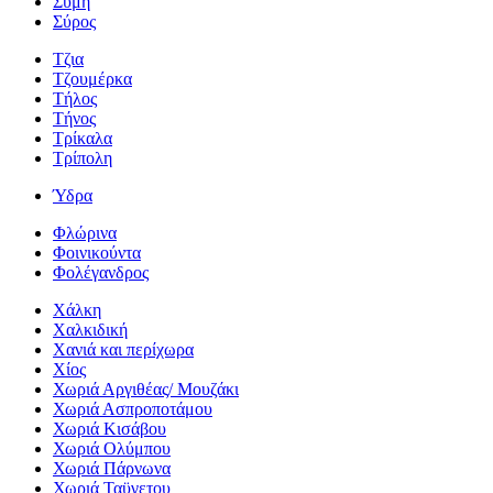
Σύμη
Σύρος
Τζια
Τζουμέρκα
Τήλος
Τήνος
Τρίκαλα
Τρίπολη
Ύδρα
Φλώρινα
Φοινικούντα
Φολέγανδρος
Χάλκη
Χαλκιδική
Χανιά και περίχωρα
Χίος
Χωριά Αργιθέας/ Μουζάκι
Χωριά Ασπροποτάμου
Χωριά Κισάβου
Χωριά Ολύμπου
Χωριά Πάρνωνα
Χωριά Ταϋγετου