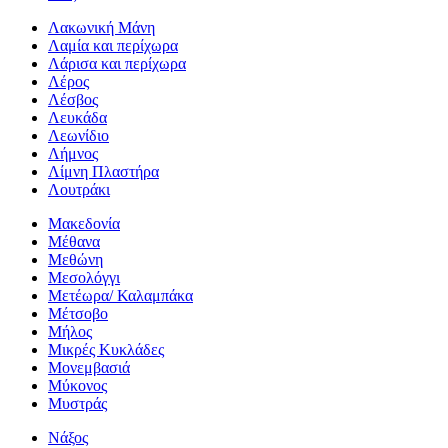
Λακωνική Μάνη
Λαμία και περίχωρα
Λάρισα και περίχωρα
Λέρος
Λέσβος
Λευκάδα
Λεωνίδιο
Λήμνος
Λίμνη Πλαστήρα
Λουτράκι
Μακεδονία
Μέθανα
Μεθώνη
Μεσολόγγι
Μετέωρα/ Καλαμπάκα
Μέτσοβο
Μήλος
Μικρές Κυκλάδες
Μονεμβασιά
Μύκονος
Μυστράς
Νάξος