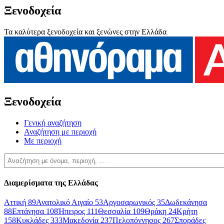
Ξενοδοχεία
Τα καλύτερα ξενοδοχεία και ξενώνες στην Ελλάδα
Ξενοδοχεία
Γενική αναζήτηση
Αναζήτηση με περιοχή
Με περιοχή
Διαμερίσματα της Ελλάδας
Αττική
89
Ανατολικό Αιγαίο
53
Αργοσαρωνικός
35
Δωδεκάνησα
88
Επτάνησα
108
Ήπειρος
111
Θεσσαλία
109
Θράκη
24
Κρήτη
158
Κυκλάδες
333
Μακεδονία
237
Πελοπόννησος
267
Σποράδες