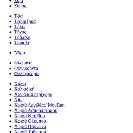
Σύμη
Σύρος
Τζια
Τζουμέρκα
Τήλος
Τήνος
Τρίκαλα
Τρίπολη
Ύδρα
Φλώρινα
Φοινικούντα
Φολέγανδρος
Χάλκη
Χαλκιδική
Χανιά και περίχωρα
Χίος
Χωριά Αργιθέας/ Μουζάκι
Χωριά Ασπροποτάμου
Χωριά Κισάβου
Χωριά Ολύμπου
Χωριά Πάρνωνα
Χωριά Ταϋγετου