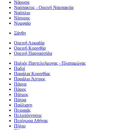
Νάουσα
Ναύπακτος - Ορεινή Ναυπακτία
Ναύπλιο
Νίσυρος
Νυμφαίο
Ξάνθη
Ορεινή Αρκαδία
Ορεινή Κορινθία
Ορεινή Παρνασσίδα
Παλιός Παντελεήμονας - Πλαταμώνας
Παξοί
Παράλια Κορινθίας
Παράλιο Άστρος
Πάργα
Πάρος
Πάτμος
Πάτρα
Παύλιανη
Πειραιάς
Πελοπόννησος
Περίχωρα Αθήνας
Πήλιο