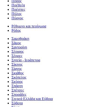
Πόρος
Πρέβεζα
Πρέσπες
Πύλος
Πύργος
Ρέθυμνο και περίχωρα
Ρόδος
Σαμοθράκη
Σάμος
Σαντορίνη
Σέριφος
Σέρρες
Σητεία - Ιεράπετρα
Σίκινος
Σίφνος
Σκιάθος
Σκόπελος
Σκύρος
Σπάρτη
Σπέτσες
Σποράδες
Στερεά Ελλάδα και Εύβοια
Σύβοτα