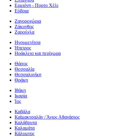
Ερμιόνη - Πορτο Χέλι
Εύβοια
Ζαγοροχώρια
Ζάκυνθος
Ζαρούχλα
Ηγουμενίτσα
Ήπειρος
Ηράκλειο και περίχωρα
Θάσος
Θεσσαλία
Θεσσαλονίκη
Θράκη
Ιθάκη
Ικαρία
Ίος
Καβάλα
Καϊμακτσαλάν / Άγιος Αθανάσιος
Καλάβρυτα
Καλαμάτα
Κάλυμνος