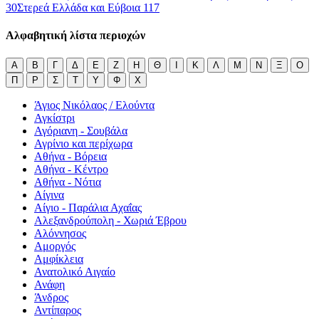
30
Στερεά Ελλάδα και Εύβοια
117
Αλφαβητική λίστα περιοχών
Α
Β
Γ
Δ
Ε
Ζ
Η
Θ
Ι
Κ
Λ
Μ
Ν
Ξ
Ο
Π
Ρ
Σ
Τ
Υ
Φ
Χ
Άγιος Νικόλαος / Ελούντα
Αγκίστρι
Αγόριανη - Σουβάλα
Αγρίνιο και περίχωρα
Αθήνα - Βόρεια
Αθήνα - Κέντρο
Αθήνα - Νότια
Αίγινα
Αίγιο - Παράλια Αχαΐας
Αλεξανδρούπολη - Χωριά Έβρου
Αλόννησος
Αμοργός
Αμφίκλεια
Ανατολικό Αιγαίο
Ανάφη
Άνδρος
Αντίπαρος