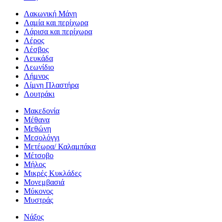
Λακωνική Μάνη
Λαμία και περίχωρα
Λάρισα και περίχωρα
Λέρος
Λέσβος
Λευκάδα
Λεωνίδιο
Λήμνος
Λίμνη Πλαστήρα
Λουτράκι
Μακεδονία
Μέθανα
Μεθώνη
Μεσολόγγι
Μετέωρα/ Καλαμπάκα
Μέτσοβο
Μήλος
Μικρές Κυκλάδες
Μονεμβασιά
Μύκονος
Μυστράς
Νάξος