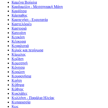
Καμένα Βούρλα
Καρδαμύλη - Μεσσηνιακή Μάνη
Καρδίτσα
Κάρπαθος
Καρπενήσι - Ευρυτανία
Καστελόριζο
Καστοριά
Κατερίνη
Κερκίνη
Κέρκυρα
Κεφαλονιά
Κιλκίς και περίχωρα
Κίμωλος
Κοζάνη
Κομοτηνή
Κόνιτσα
Κορώνη
Κουφονήσια
Κρήτη
Κύθηρα
Κύθνος
Κυκλάδες
Κυλλήνη - Παράλια Ηλείας
Κυπαρισσία
Κως