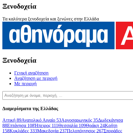
Ξενοδοχεία
Τα καλύτερα ξενοδοχεία και ξενώνες στην Ελλάδα
Ξενοδοχεία
Γενική αναζήτηση
Αναζήτηση με περιοχή
Με περιοχή
Διαμερίσματα της Ελλάδας
Αττική
89
Ανατολικό Αιγαίο
53
Αργοσαρωνικός
35
Δωδεκάνησα
88
Επτάνησα
108
Ήπειρος
111
Θεσσαλία
109
Θράκη
24
Κρήτη
158
Κυκλάδες
333
Μακεδονία
237
Πελοπόννησος
267
Σποράδες