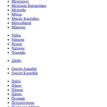
Μεσολόγγι
Μετέωρα/ Καλαμπάκα
Μέτσοβο
Μήλος
Μικρές Κυκλάδες
Μονεμβασιά
Μύκονος
Νάξος
Νάουσα
Νεμέα
Νίσυρος
Νυμφαίο
Ξάνθη
Ορεινή Αρκαδία
Ορεινή Κορινθία
Παξοί
Πάρος
Πάτμος
Πάτρα
Πειραιάς
Πελοπόννησος
Περίχωρα Αθήνας