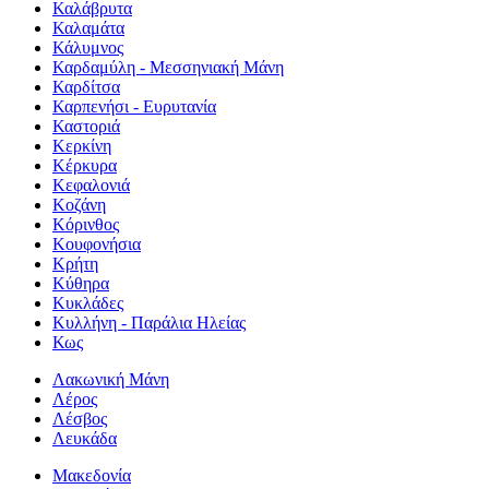
Καλάβρυτα
Καλαμάτα
Κάλυμνος
Καρδαμύλη - Μεσσηνιακή Μάνη
Καρδίτσα
Καρπενήσι - Ευρυτανία
Καστοριά
Κερκίνη
Κέρκυρα
Κεφαλονιά
Κοζάνη
Κόρινθος
Κουφονήσια
Κρήτη
Κύθηρα
Κυκλάδες
Κυλλήνη - Παράλια Ηλείας
Κως
Λακωνική Μάνη
Λέρος
Λέσβος
Λευκάδα
Μακεδονία