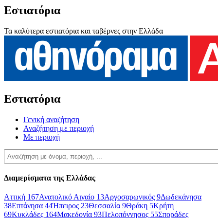
Εστιατόρια
Τα καλύτερα εστιατόρια και ταβέρνες στην Ελλάδα
Εστιατόρια
Γενική αναζήτηση
Αναζήτηση με περιοχή
Με περιοχή
Διαμερίσματα της Ελλάδας
Αττική
167
Ανατολικό Αιγαίο
13
Αργοσαρωνικός
9
Δωδεκάνησα
38
Επτάνησα
44
Ήπειρος
23
Θεσσαλία
9
Θράκη
5
Κρήτη
69
Κυκλάδες
164
Μακεδονία
93
Πελοπόννησος
55
Σποράδες