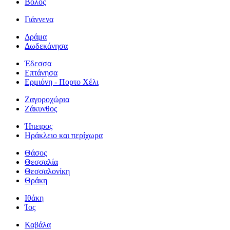
Βόλος
Γιάννενα
Δράμα
Δωδεκάνησα
Έδεσσα
Επτάνησα
Ερμιόνη - Πορτο Χέλι
Ζαγοροχώρια
Ζάκυνθος
Ήπειρος
Ηράκλειο και περίχωρα
Θάσος
Θεσσαλία
Θεσσαλονίκη
Θράκη
Ιθάκη
Ίος
Καβάλα