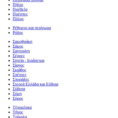
Πήλιο
Πρέβεζα
Πρέσπες
Πύλος
Ρέθυμνο και περίχωρα
Ρόδος
Σαμοθράκη
Σάμος
Σαντορίνη
Σέρρες
Σητεία - Ιεράπετρα
Σίφνος
Σκιάθος
Σπέτσες
Σποράδες
Στερεά Ελλάδα και Εύβοια
Σύβοτα
Σύμη
Σύρος
Τζουμέρκα
Τήνος
Τρίκαλα