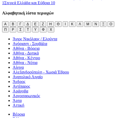
1
Στερεά Ελλάδα και Εύβοια
10
Αλφαβητική λίστα περιοχών
Α
Β
Γ
Δ
Ε
Ζ
Η
Θ
Ι
Κ
Λ
Μ
Ν
Ξ
Ο
Π
Ρ
Σ
Τ
Υ
Φ
Χ
Άγιος Νικόλαος / Ελούντα
Αγόριανη - Σουβάλα
Αθήνα - Βόρεια
Αθήνα - Δυτικά
Αθήνα - Κέντρο
Αθήνα - Νότια
Αίγινα
Αλεξανδρούπολη - Χωριά Έβρου
Ανατολικό Αιγαίο
Άνδρος
Αντίπαρος
Αράχοβα
Αργοσαρωνικός
Άρτα
Αττική
Βέροια