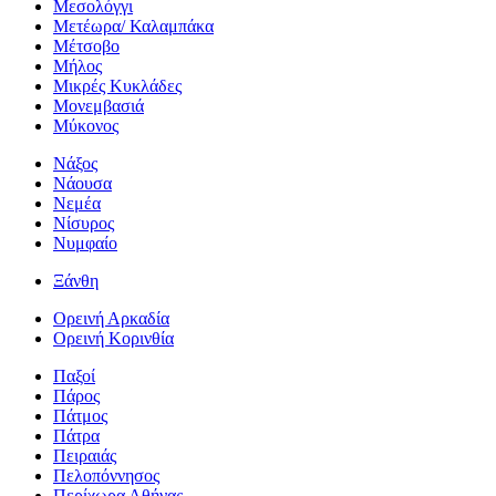
Μεσολόγγι
Μετέωρα/ Καλαμπάκα
Μέτσοβο
Μήλος
Μικρές Κυκλάδες
Μονεμβασιά
Μύκονος
Νάξος
Νάουσα
Νεμέα
Νίσυρος
Νυμφαίο
Ξάνθη
Ορεινή Αρκαδία
Ορεινή Κορινθία
Παξοί
Πάρος
Πάτμος
Πάτρα
Πειραιάς
Πελοπόννησος
Περίχωρα Αθήνας