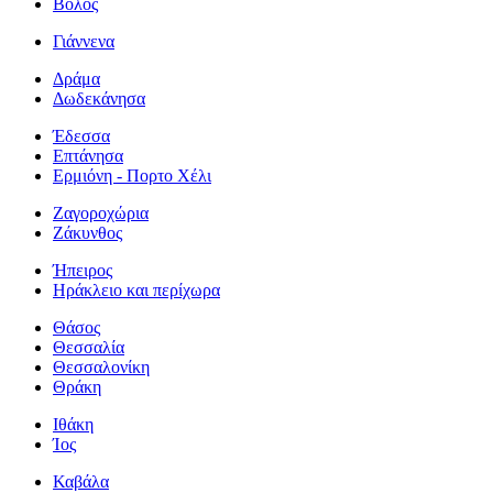
Βόλος
Γιάννενα
Δράμα
Δωδεκάνησα
Έδεσσα
Επτάνησα
Ερμιόνη - Πορτο Χέλι
Ζαγοροχώρια
Ζάκυνθος
Ήπειρος
Ηράκλειο και περίχωρα
Θάσος
Θεσσαλία
Θεσσαλονίκη
Θράκη
Ιθάκη
Ίος
Καβάλα