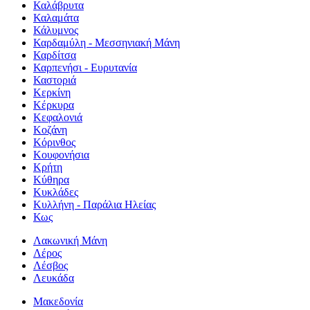
Καλάβρυτα
Καλαμάτα
Κάλυμνος
Καρδαμύλη - Μεσσηνιακή Μάνη
Καρδίτσα
Καρπενήσι - Ευρυτανία
Καστοριά
Κερκίνη
Κέρκυρα
Κεφαλονιά
Κοζάνη
Κόρινθος
Κουφονήσια
Κρήτη
Κύθηρα
Κυκλάδες
Κυλλήνη - Παράλια Ηλείας
Κως
Λακωνική Μάνη
Λέρος
Λέσβος
Λευκάδα
Μακεδονία