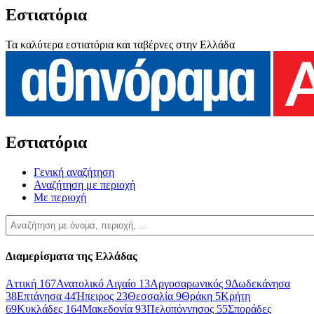
Εστιατόρια
Τα καλύτερα εστιατόρια και ταβέρνες στην Ελλάδα
Εστιατόρια
Γενική αναζήτηση
Αναζήτηση με περιοχή
Με περιοχή
Διαμερίσματα της Ελλάδας
Αττική
167
Ανατολικό Αιγαίο
13
Αργοσαρωνικός
9
Δωδεκάνησα
38
Επτάνησα
44
Ήπειρος
23
Θεσσαλία
9
Θράκη
5
Κρήτη
69
Κυκλάδες
164
Μακεδονία
93
Πελοπόννησος
55
Σποράδες