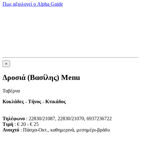
Πως αξιολογεί ο Alpha Guide
×
Δροσιά (Βασίλης) Menu
Ταβέρνα
Κυκλάδες - Τήνος - Κτικάδος
Τηλέφωνο
: 22830/21087, 22830/21070, 6937236722
Τιμή
: € 20 - € 25
Ανοιχτό
: Πάσχα-Οκτ., καθημερινά, μεσημέρι-βράδυ