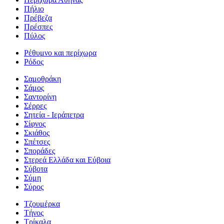
Πήλιο
Πρέβεζα
Πρέσπες
Πύλος
Ρέθυμνο και περίχωρα
Ρόδος
Σαμοθράκη
Σάμος
Σαντορίνη
Σέρρες
Σητεία - Ιεράπετρα
Σίφνος
Σκιάθος
Σπέτσες
Σποράδες
Στερεά Ελλάδα και Εύβοια
Σύβοτα
Σύμη
Σύρος
Τζουμέρκα
Τήνος
Τρίκαλα