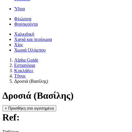
Ύδρα
Φλώρινα
Φοινικούντα
Χαλκιδική
Χανιά και περίχωρα
Χίος
Χωριά Ολύμπου
Alpha Guide
Εστιατόρια
Κυκλάδες
Τήνος
Δροσιά (Βασίλης)
Δροσιά (Βασίλης)
+
Προσθήκη στα αγαπημένα
Ref:
Ταβέρνα