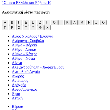
1
Στερεά Ελλάδα και Εύβοια
10
Αλφαβητική λίστα περιοχών
Α
Β
Γ
Δ
Ε
Ζ
Η
Θ
Ι
Κ
Λ
Μ
Ν
Ξ
Ο
Π
Ρ
Σ
Τ
Υ
Φ
Χ
Άγιος Νικόλαος / Ελούντα
Αγόριανη - Σουβάλα
Αθήνα - Βόρεια
Αθήνα - Δυτικά
Αθήνα - Κέντρο
Αθήνα - Νότια
Αίγινα
Αλεξανδρούπολη - Χωριά Έβρου
Ανατολικό Αιγαίο
Άνδρος
Αντίπαρος
Αράχοβα
Αργοσαρωνικός
Άρτα
Αττική
Βέροια