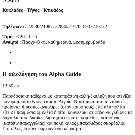
Κυκλάδες - Τήνος - Κτικάδος
Τηλέφωνο
: 22830/21087, 22830/21070, 6937236722
Τιμή
: € 20 - € 25
Ανοιχτό
: Πάσχα-Οκτ., καθημερινά, μεσημέρι-βράδυ
Η αξιολόγηση του Alpha Guide
13,50
/ 20
Παραδοσιακή ταβέρνα με καταπράσινη αυλή-έκπληξη που ατενίζει
πανοραμικά τα Κιόνια και το Αιγαίο. Νόστιμα πιάτα με ντόπια
προϊόντα. Φρέσκες αγκινάρες (στον καιρό τους) είτε αλά πολίτα
είτε σε θαυμάσια ομελέτα ή πίτα, κουνελάκι στιφάδο να γλύφεις τα
δάχτυλά σου, δικαίως διάσημοι αφράτοι κεφτέδες, πιτσούνια
(κατόπιν παραγγελίας) και πολύ καλός μπακαλιάρος σκορδαλιά.
Στο τέλος, πεπόνι κωμτιανό για κέρασμα.