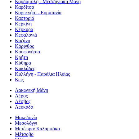
Καρδαμύλη - Μεσσηνιακή Μάνη
Καρδίτσα
Καρπενήσι - Ευρυτανία
Καστοριά
Κερκίνη
Κέρκυρα
Κεφαλονιά
Κοζάνη
Κόρινθος
Κουφονήσια
Κρήτη
Κύθηρα
Κυκλάδες
Κυλλήνη - Παράλια Ηλείας
Κως
Λακωνική Μάνη
Λέρος
Λέσβος
Λευκάδα
Μακεδονία
Μεσολόγγι
Μετέωρα/ Καλαμπάκα
Μέτσοβο