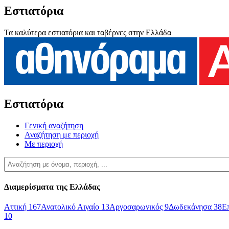
Εστιατόρια
Τα καλύτερα εστιατόρια και ταβέρνες στην Ελλάδα
Εστιατόρια
Γενική αναζήτηση
Αναζήτηση με περιοχή
Με περιοχή
Διαμερίσματα της Ελλάδας
Αττική
167
Ανατολικό Αιγαίο
13
Αργοσαρωνικός
9
Δωδεκάνησα
38
Ε
10