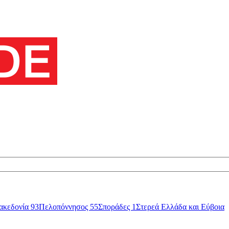
ακεδονία
93
Πελοπόννησος
55
Σποράδες
1
Στερεά Ελλάδα και Εύβοια