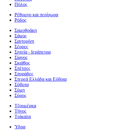
Πύλος
Ρέθυμνο και περίχωρα
Ρόδος
Σαμοθράκη
Σάμος
Σαντορίνη
Σέρρες
Σητεία - Ιεράπετρα
Σίφνος
Σκιάθος
Σπέτσες
Σποράδες
Στερεά Ελλάδα και Εύβοια
Σύβοτα
Σύμη
Σύρος
Τζουμέρκα
Τήνος
Τρίκαλα
Ύδρα