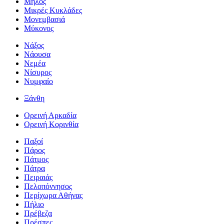
Μήλος
Μικρές Κυκλάδες
Μονεμβασιά
Μύκονος
Νάξος
Νάουσα
Νεμέα
Νίσυρος
Νυμφαίο
Ξάνθη
Ορεινή Αρκαδία
Ορεινή Κορινθία
Παξοί
Πάρος
Πάτμος
Πάτρα
Πειραιάς
Πελοπόννησος
Περίχωρα Αθήνας
Πήλιο
Πρέβεζα
Πρέσπες