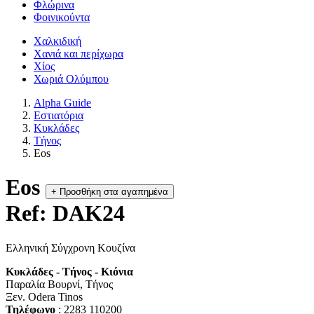
Φλώρινα
Φοινικούντα
Χαλκιδική
Χανιά και περίχωρα
Χίος
Χωριά Ολύμπου
Alpha Guide
Εστιατόρια
Κυκλάδες
Τήνος
Eos
Eos
+
Προσθήκη στα αγαπημένα
Ref: DAK24
Ελληνική Σύγχρονη Κουζίνα
Κυκλάδες - Τήνος - Κιόνια
Παραλία Βουρνί, Τήνος
Ξεν. Odera Tinos
Τηλέφωνο
: 2283 110200