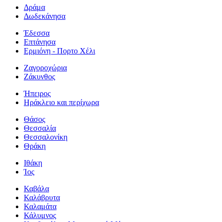
Δράμα
Δωδεκάνησα
Έδεσσα
Επτάνησα
Ερμιόνη - Πορτο Χέλι
Ζαγοροχώρια
Ζάκυνθος
Ήπειρος
Ηράκλειο και περίχωρα
Θάσος
Θεσσαλία
Θεσσαλονίκη
Θράκη
Ιθάκη
Ίος
Καβάλα
Καλάβρυτα
Καλαμάτα
Κάλυμνος