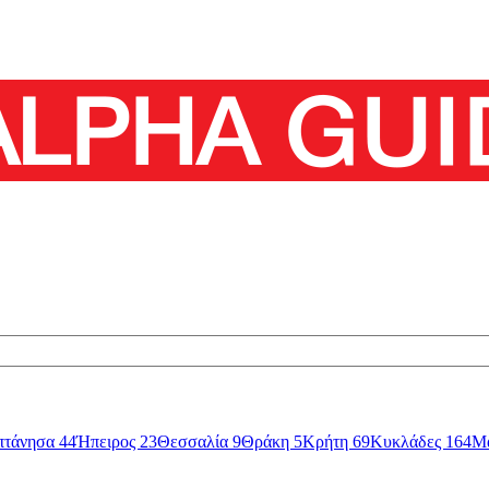
πτάνησα
44
Ήπειρος
23
Θεσσαλία
9
Θράκη
5
Κρήτη
69
Κυκλάδες
164
Μ