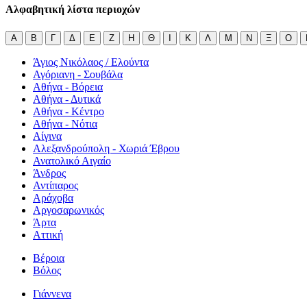
Αλφαβητική λίστα περιοχών
Α
Β
Γ
Δ
Ε
Ζ
Η
Θ
Ι
Κ
Λ
Μ
Ν
Ξ
Ο
Άγιος Νικόλαος / Ελούντα
Αγόριανη - Σουβάλα
Αθήνα - Βόρεια
Αθήνα - Δυτικά
Αθήνα - Κέντρο
Αθήνα - Νότια
Αίγινα
Αλεξανδρούπολη - Χωριά Έβρου
Ανατολικό Αιγαίο
Άνδρος
Αντίπαρος
Αράχοβα
Αργοσαρωνικός
Άρτα
Αττική
Βέροια
Βόλος
Γιάννενα