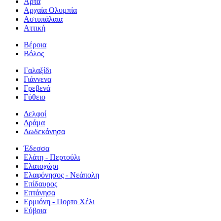
Άρτα
Αρχαία Ολυμπία
Αστυπάλαια
Αττική
Βέροια
Βόλος
Γαλαξίδι
Γιάννενα
Γρεβενά
Γύθειο
Δελφοί
Δράμα
Δωδεκάνησα
Έδεσσα
Ελάτη - Περτούλι
Ελατοχώρι
Ελαφόνησος - Νεάπολη
Επίδαυρος
Επτάνησα
Ερμιόνη - Πορτο Χέλι
Εύβοια