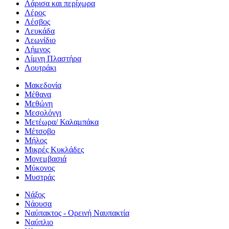
Λάρισα και περίχωρα
Λέρος
Λέσβος
Λευκάδα
Λεωνίδιο
Λήμνος
Λίμνη Πλαστήρα
Λουτράκι
Μακεδονία
Μέθανα
Μεθώνη
Μεσολόγγι
Μετέωρα/ Καλαμπάκα
Μέτσοβο
Μήλος
Μικρές Κυκλάδες
Μονεμβασιά
Μύκονος
Μυστράς
Νάξος
Νάουσα
Ναύπακτος - Ορεινή Ναυπακτία
Ναύπλιο