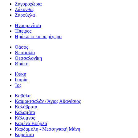
Ζαγοροχώρια
Ζάκυνθος
Ζαρούχλα
Ηγουμενίτσα
Ήπειρος
Ηράκλειο και περίχωρα
Θάσος
Θεσσαλία
Θεσσαλονίκη
Θράκη
Ιθάκη
Ικαρία
Ίος
Καβάλα
Καϊμακτσαλάν / Άγιος Αθανάσιος
Καλάβρυτα
Καλαμάτα
Κάλυμνος
Καμένα Βούρλα
Καρδαμύλη - Μεσσηνιακή Μάνη
Καρδίτσα