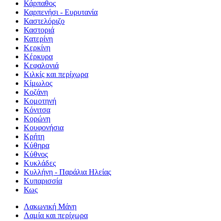
Κάρπαθος
Καρπενήσι - Ευρυτανία
Καστελόριζο
Καστοριά
Κατερίνη
Κερκίνη
Κέρκυρα
Κεφαλονιά
Κιλκίς και περίχωρα
Κίμωλος
Κοζάνη
Κομοτηνή
Κόνιτσα
Κορώνη
Κουφονήσια
Κρήτη
Κύθηρα
Κύθνος
Κυκλάδες
Κυλλήνη - Παράλια Ηλείας
Κυπαρισσία
Κως
Λακωνική Μάνη
Λαμία και περίχωρα