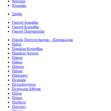
Νίσυρος
Νυμφαίο
Ξάνθη
Ορεινή Αρκαδία
Ορεινή Κορινθία
Ορεινή Παρνασσίδα
Παλιός Παντελεήμονας - Πλαταμώνας
Παξοί
Παράλια Κορινθίας
Παράλιο Άστρος
Πάργα
Πάρος
Πάτμος
Πάτρα
Παύλιανη
Πειραιάς
Πελοπόννησος
Περίχωρα Αθήνας
Πήλιο
Πόρος
Πρέβεζα
Πρέσπες