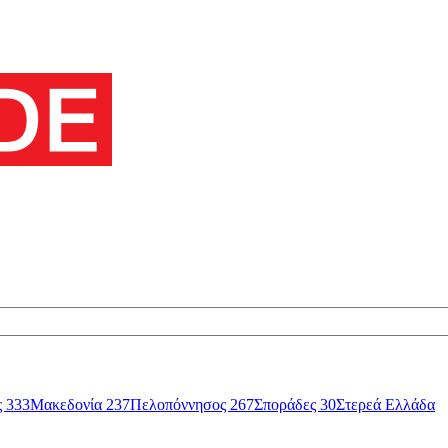
ς
333
Μακεδονία
237
Πελοπόννησος
267
Σποράδες
30
Στερεά Ελλάδα