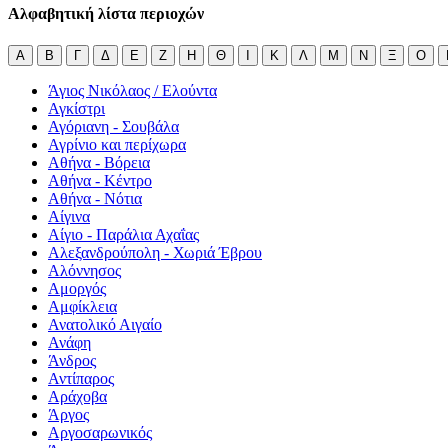
Αλφαβητική λίστα περιοχών
Α
Β
Γ
Δ
Ε
Ζ
Η
Θ
Ι
Κ
Λ
Μ
Ν
Ξ
Ο
Άγιος Νικόλαος / Ελούντα
Αγκίστρι
Αγόριανη - Σουβάλα
Αγρίνιο και περίχωρα
Αθήνα - Βόρεια
Αθήνα - Κέντρο
Αθήνα - Νότια
Αίγινα
Αίγιο - Παράλια Αχαΐας
Αλεξανδρούπολη - Χωριά Έβρου
Αλόννησος
Αμοργός
Αμφίκλεια
Ανατολικό Αιγαίο
Ανάφη
Άνδρος
Αντίπαρος
Αράχοβα
Άργος
Αργοσαρωνικός