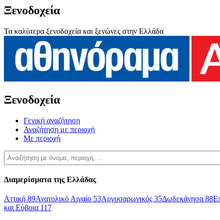
Ξενοδοχεία
Τα καλύτερα ξενοδοχεία και ξενώνες στην Ελλάδα
Ξενοδοχεία
Γενική αναζήτηση
Αναζήτηση με περιοχή
Με περιοχή
Διαμερίσματα της Ελλάδας
Αττική
89
Ανατολικό Αιγαίο
53
Αργοσαρωνικός
35
Δωδεκάνησα
88
Ε
και Εύβοια
117