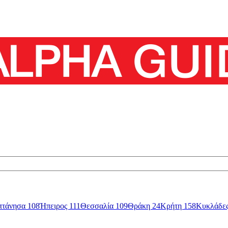
πτάνησα
108
Ήπειρος
111
Θεσσαλία
109
Θράκη
24
Κρήτη
158
Κυκλάδε