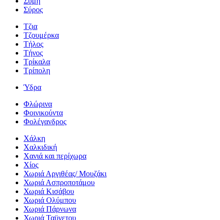
Σύμη
Σύρος
Τζια
Τζουμέρκα
Τήλος
Τήνος
Τρίκαλα
Τρίπολη
Ύδρα
Φλώρινα
Φοινικούντα
Φολέγανδρος
Χάλκη
Χαλκιδική
Χανιά και περίχωρα
Χίος
Χωριά Αργιθέας/ Μουζάκι
Χωριά Ασπροποτάμου
Χωριά Κισάβου
Χωριά Ολύμπου
Χωριά Πάρνωνα
Χωριά Ταϋγετου