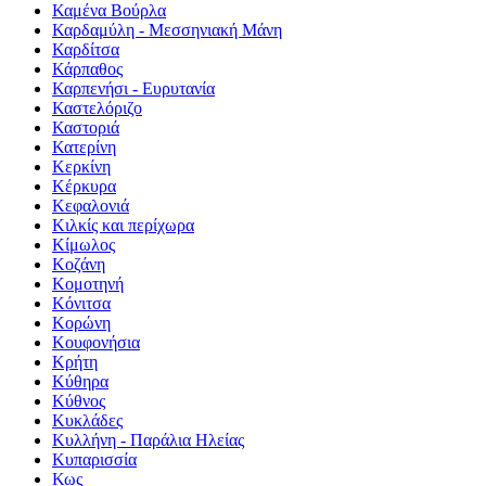
Καμένα Βούρλα
Καρδαμύλη - Μεσσηνιακή Μάνη
Καρδίτσα
Κάρπαθος
Καρπενήσι - Ευρυτανία
Καστελόριζο
Καστοριά
Κατερίνη
Κερκίνη
Κέρκυρα
Κεφαλονιά
Κιλκίς και περίχωρα
Κίμωλος
Κοζάνη
Κομοτηνή
Κόνιτσα
Κορώνη
Κουφονήσια
Κρήτη
Κύθηρα
Κύθνος
Κυκλάδες
Κυλλήνη - Παράλια Ηλείας
Κυπαρισσία
Κως