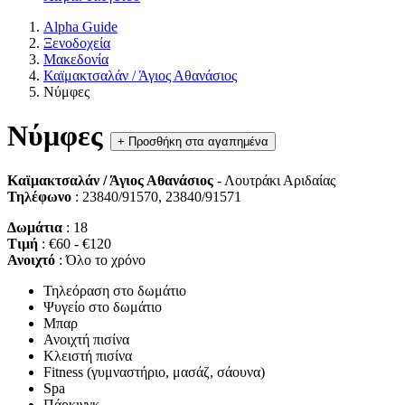
Alpha Guide
Ξενοδοχεία
Μακεδονία
Καϊμακτσαλάν / Άγιος Αθανάσιος
Νύμφες
Νύμφες
+
Προσθήκη στα αγαπημένα
Καϊμακτσαλάν / Άγιος Αθανάσιος
- Λουτράκι Αριδαίας
Τηλέφωνο
: 23840/91570, 23840/91571
Δωμάτια
: 18
Τιμή
: €60 - €120
Ανοιχτό
: Όλο το χρόνο
Τηλεόραση στο δωμάτιο
Ψυγείο στο δωμάτιο
Μπαρ
Ανοιχτή πισίνα
Κλειστή πισίνα
Fitness (γυμναστήριο, μασάζ, σάουνα)
Spa
Πάρκινγκ