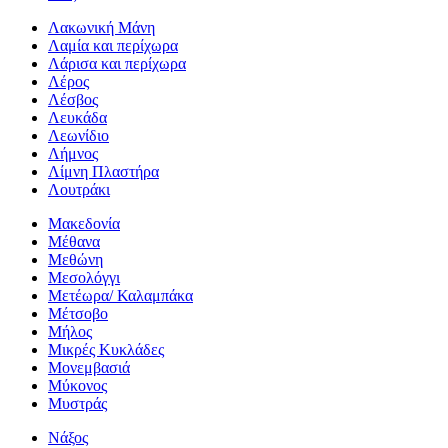
Λακωνική Μάνη
Λαμία και περίχωρα
Λάρισα και περίχωρα
Λέρος
Λέσβος
Λευκάδα
Λεωνίδιο
Λήμνος
Λίμνη Πλαστήρα
Λουτράκι
Μακεδονία
Μέθανα
Μεθώνη
Μεσολόγγι
Μετέωρα/ Καλαμπάκα
Μέτσοβο
Μήλος
Μικρές Κυκλάδες
Μονεμβασιά
Μύκονος
Μυστράς
Νάξος