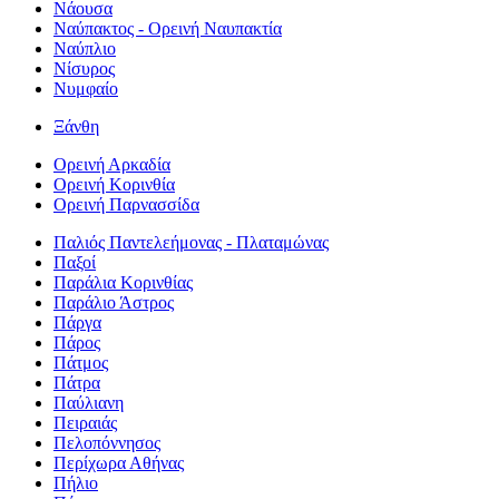
Νάουσα
Ναύπακτος - Ορεινή Ναυπακτία
Ναύπλιο
Νίσυρος
Νυμφαίο
Ξάνθη
Ορεινή Αρκαδία
Ορεινή Κορινθία
Ορεινή Παρνασσίδα
Παλιός Παντελεήμονας - Πλαταμώνας
Παξοί
Παράλια Κορινθίας
Παράλιο Άστρος
Πάργα
Πάρος
Πάτμος
Πάτρα
Παύλιανη
Πειραιάς
Πελοπόννησος
Περίχωρα Αθήνας
Πήλιο