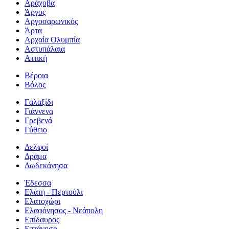
Αράχοβα
Άργος
Αργοσαρωνικός
Άρτα
Αρχαία Ολυμπία
Αστυπάλαια
Αττική
Βέροια
Βόλος
Γαλαξίδι
Γιάννενα
Γρεβενά
Γύθειο
Δελφοί
Δράμα
Δωδεκάνησα
Έδεσσα
Ελάτη - Περτούλι
Ελατοχώρι
Ελαφόνησος - Νεάπολη
Επίδαυρος
Επτάνησα