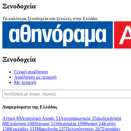
Ξενοδοχεία
Τα καλύτερα ξενοδοχεία και ξενώνες στην Ελλάδα
Ξενοδοχεία
Γενική αναζήτηση
Αναζήτηση με περιοχή
Με περιοχή
Διαμερίσματα της Ελλάδας
Αττική
89
Ανατολικό Αιγαίο
53
Αργοσαρωνικός
35
Δωδεκάνησα
88
Επτάνησα
108
Ήπειρος
111
Θεσσαλία
109
Θράκη
24
Κρήτη
158
Κυκλάδες
333
Μακεδονία
237
Πελοπόννησος
267
Σποράδες