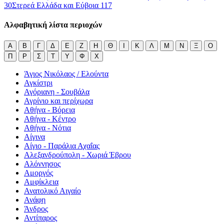
30
Στερεά Ελλάδα και Εύβοια
117
Αλφαβητική λίστα περιοχών
Α
Β
Γ
Δ
Ε
Ζ
Η
Θ
Ι
Κ
Λ
Μ
Ν
Ξ
Ο
Π
Ρ
Σ
Τ
Υ
Φ
Χ
Άγιος Νικόλαος / Ελούντα
Αγκίστρι
Αγόριανη - Σουβάλα
Αγρίνιο και περίχωρα
Αθήνα - Βόρεια
Αθήνα - Κέντρο
Αθήνα - Νότια
Αίγινα
Αίγιο - Παράλια Αχαΐας
Αλεξανδρούπολη - Χωριά Έβρου
Αλόννησος
Αμοργός
Αμφίκλεια
Ανατολικό Αιγαίο
Ανάφη
Άνδρος
Αντίπαρος