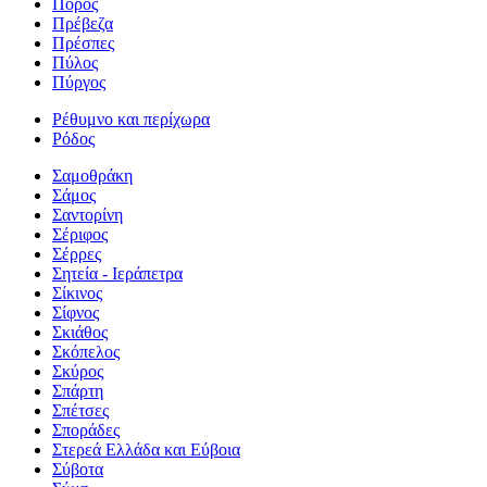
Πόρος
Πρέβεζα
Πρέσπες
Πύλος
Πύργος
Ρέθυμνο και περίχωρα
Ρόδος
Σαμοθράκη
Σάμος
Σαντορίνη
Σέριφος
Σέρρες
Σητεία - Ιεράπετρα
Σίκινος
Σίφνος
Σκιάθος
Σκόπελος
Σκύρος
Σπάρτη
Σπέτσες
Σποράδες
Στερεά Ελλάδα και Εύβοια
Σύβοτα