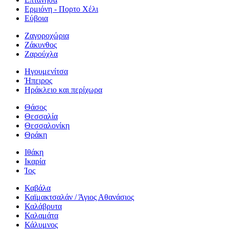
Ερμιόνη - Πορτο Χέλι
Εύβοια
Ζαγοροχώρια
Ζάκυνθος
Ζαρούχλα
Ηγουμενίτσα
Ήπειρος
Ηράκλειο και περίχωρα
Θάσος
Θεσσαλία
Θεσσαλονίκη
Θράκη
Ιθάκη
Ικαρία
Ίος
Καβάλα
Καϊμακτσαλάν / Άγιος Αθανάσιος
Καλάβρυτα
Καλαμάτα
Κάλυμνος