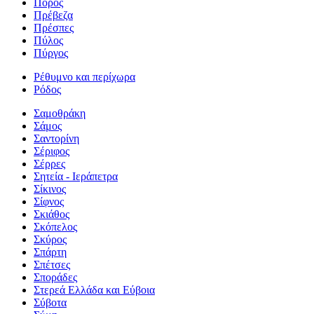
Πόρος
Πρέβεζα
Πρέσπες
Πύλος
Πύργος
Ρέθυμνο και περίχωρα
Ρόδος
Σαμοθράκη
Σάμος
Σαντορίνη
Σέριφος
Σέρρες
Σητεία - Ιεράπετρα
Σίκινος
Σίφνος
Σκιάθος
Σκόπελος
Σκύρος
Σπάρτη
Σπέτσες
Σποράδες
Στερεά Ελλάδα και Εύβοια
Σύβοτα