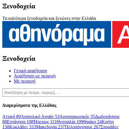
Ξενοδοχεία
Τα καλύτερα ξενοδοχεία και ξενώνες στην Ελλάδα
Ξενοδοχεία
Γενική αναζήτηση
Αναζήτηση με περιοχή
Με περιοχή
Διαμερίσματα της Ελλάδας
Αττική
89
Ανατολικό Αιγαίο
53
Αργοσαρωνικός
35
Δωδεκάνησα
88
Επτάνησα
108
Ήπειρος
111
Θεσσαλία
109
Θράκη
24
Κρήτη
158
Κυκλάδες
333
Μακεδονία
237
Πελοπόννησος
267
Σποράδες