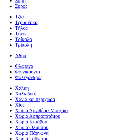
Σύμη
Σύρος
Τζια
Τζουμέρκα
Τήλος
Τήνος
Τρίκαλα
Τρίπολη
Ύδρα
Φλώρινα
Φοινικούντα
Φολέγανδρος
Χάλκη
Χαλκιδική
Χανιά και περίχωρα
Χίος
Χωριά Αργιθέας/ Μουζάκι
Χωριά Ασπροποτάμου
Χωριά Κισάβου
Χωριά Ολύμπου
Χωριά Πάρνωνα
Χωριά Ταϋγετου