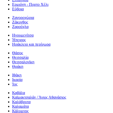
Ερμιόνη - Πορτο Χέλι
Εύβοια
Ζαγοροχώρια
Ζάκυνθος
Ζαρούχλα
Ηγουμενίτσα
Ήπειρος
Ηράκλειο και περίχωρα
Θάσος
Θεσσαλία
Θεσσαλονίκη
Θράκη
Ιθάκη
Ικαρία
Ίος
Καβάλα
Καϊμακτσαλάν / Άγιος Αθανάσιος
Καλάβρυτα
Καλαμάτα
Κάλυμνος