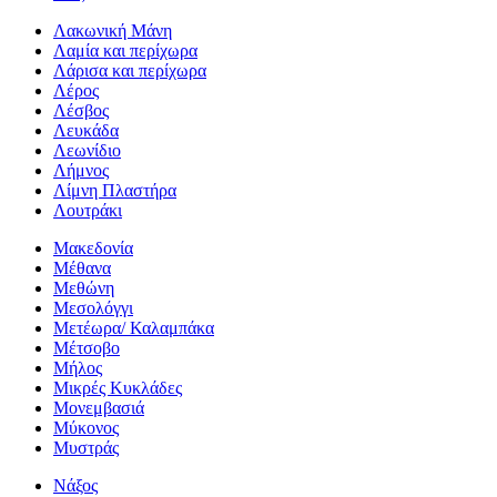
Λακωνική Μάνη
Λαμία και περίχωρα
Λάρισα και περίχωρα
Λέρος
Λέσβος
Λευκάδα
Λεωνίδιο
Λήμνος
Λίμνη Πλαστήρα
Λουτράκι
Μακεδονία
Μέθανα
Μεθώνη
Μεσολόγγι
Μετέωρα/ Καλαμπάκα
Μέτσοβο
Μήλος
Μικρές Κυκλάδες
Μονεμβασιά
Μύκονος
Μυστράς
Νάξος