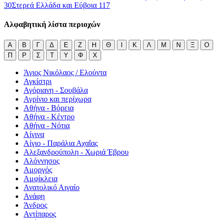
30
Στερεά Ελλάδα και Εύβοια
117
Αλφαβητική λίστα περιοχών
Α
Β
Γ
Δ
Ε
Ζ
Η
Θ
Ι
Κ
Λ
Μ
Ν
Ξ
Ο
Π
Ρ
Σ
Τ
Υ
Φ
Χ
Άγιος Νικόλαος / Ελούντα
Αγκίστρι
Αγόριανη - Σουβάλα
Αγρίνιο και περίχωρα
Αθήνα - Βόρεια
Αθήνα - Κέντρο
Αθήνα - Νότια
Αίγινα
Αίγιο - Παράλια Αχαΐας
Αλεξανδρούπολη - Χωριά Έβρου
Αλόννησος
Αμοργός
Αμφίκλεια
Ανατολικό Αιγαίο
Ανάφη
Άνδρος
Αντίπαρος