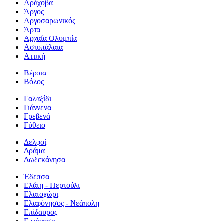
Αράχοβα
Άργος
Αργοσαρωνικός
Άρτα
Αρχαία Ολυμπία
Αστυπάλαια
Αττική
Βέροια
Βόλος
Γαλαξίδι
Γιάννενα
Γρεβενά
Γύθειο
Δελφοί
Δράμα
Δωδεκάνησα
Έδεσσα
Ελάτη - Περτούλι
Ελατοχώρι
Ελαφόνησος - Νεάπολη
Επίδαυρος
Επτάνησα