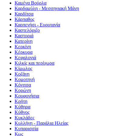
Καμένα Βούρλα
Καρδαμύλη - Μεσσηνιακή Μάνη
Καρδίτσα
Κάρπαθος
Καρπενήσι - Ευρυτανία
Καστελόριζο
Καστοριά
Κατερίνη
Κερκίνη
Κέρκυρα
Κεφαλονιά
Κιλκίς και περίχωρα
Κίμωλος
Κοζάνη
Κομοτηνή
Κόνιτσα
Κορώνη
Κουφονήσια
Κρήτη
Κύθηρα
Κύθνος
Κυκλάδες
Κυλλήνη - Παράλια Ηλείας
Κυπαρισσία
Κως