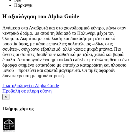
Πάρκινγκ
Η αξιολόγηση του Alpha Guide
Aνάμεσα στα Αναβρυτά και στο χιονοδρομικό κέντρο, πάνω στον
κεντρικό δρόμο, με ατού τη θέα από το Πολυνέρι μέχρι τον
Όλυμπο. Δωμάτια με επίπλωση και διακόσμηση στο τοπικό
ρουστίκ ύφος, με κάποιες πινελιές πολυτέλειας –ιδίως στις
σουίτες–, σύγχρονο εξοπλισμό, αλλά κάπως μικρά μπάνια. Πιο
άνετες οι σουίτες, διαθέτουν καθιστικό με τζάκι, χαλιά και βαριά
έπιπλα. Λειτουργούν ένα ημικυκλικό cafe-bar με άπλετη θέα κι ένα
όμορφα στημένο εστιατόριο με επιτοίχιο καταρράκτη και πλούσιο
μενού – προτείνει και αρκετά μαγειρευτά. Οι τιμές αφορούν
διανυκτέρευση με ημιαδιατροφή.
Πως αξιολογεί ο Alpha Guide
Προβολή σε πλήρη οθόνη
×
Πλήρης χάρτης