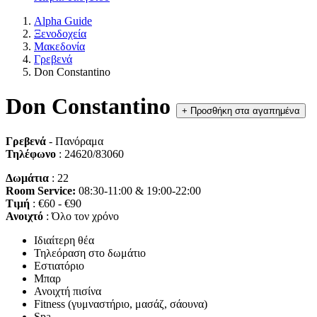
Alpha Guide
Ξενοδοχεία
Μακεδονία
Γρεβενά
Don Constantino
Don Constantino
+
Προσθήκη στα αγαπημένα
Γρεβενά
- Πανόραμα
Τηλέφωνο
: 24620/83060
Δωμάτια
: 22
Room Service:
08:30-11:00 & 19:00-22:00
Τιμή
: €60 - €90
Ανοιχτό
: Όλο τον χρόνο
Ιδιαίτερη θέα
Τηλεόραση στο δωμάτιο
Εστιατόριο
Μπαρ
Ανοιχτή πισίνα
Fitness (γυμναστήριο, μασάζ, σάουνα)
Spa