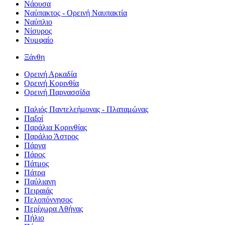
Νάουσα
Ναύπακτος - Ορεινή Ναυπακτία
Ναύπλιο
Νίσυρος
Νυμφαίο
Ξάνθη
Ορεινή Αρκαδία
Ορεινή Κορινθία
Ορεινή Παρνασσίδα
Παλιός Παντελεήμονας - Πλαταμώνας
Παξοί
Παράλια Κορινθίας
Παράλιο Άστρος
Πάργα
Πάρος
Πάτμος
Πάτρα
Παύλιανη
Πειραιάς
Πελοπόννησος
Περίχωρα Αθήνας
Πήλιο