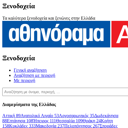
Ξενοδοχεία
Τα καλύτερα ξενοδοχεία και ξενώνες στην Ελλάδα
Ξενοδοχεία
Γενική αναζήτηση
Αναζήτηση με περιοχή
Με περιοχή
Διαμερίσματα της Ελλάδας
Αττική
89
Ανατολικό Αιγαίο
53
Αργοσαρωνικός
35
Δωδεκάνησα
88
Επτάνησα
108
Ήπειρος
111
Θεσσαλία
109
Θράκη
24
Κρήτη
158
Κυκλάδες
333
Μακεδονία
237
Πελοπόννησος
267
Σποράδες