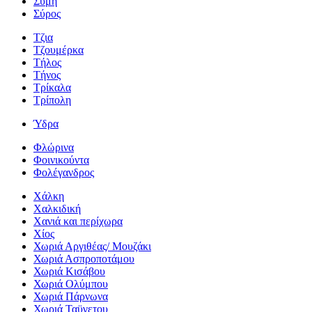
Σύμη
Σύρος
Τζια
Τζουμέρκα
Τήλος
Τήνος
Τρίκαλα
Τρίπολη
Ύδρα
Φλώρινα
Φοινικούντα
Φολέγανδρος
Χάλκη
Χαλκιδική
Χανιά και περίχωρα
Χίος
Χωριά Αργιθέας/ Μουζάκι
Χωριά Ασπροποτάμου
Χωριά Κισάβου
Χωριά Ολύμπου
Χωριά Πάρνωνα
Χωριά Ταϋγετου