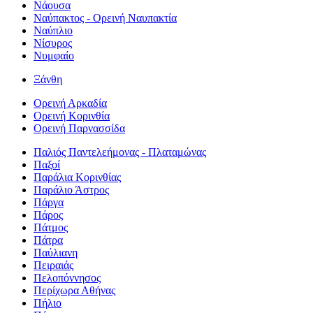
Νάουσα
Ναύπακτος - Ορεινή Ναυπακτία
Ναύπλιο
Νίσυρος
Νυμφαίο
Ξάνθη
Ορεινή Αρκαδία
Ορεινή Κορινθία
Ορεινή Παρνασσίδα
Παλιός Παντελεήμονας - Πλαταμώνας
Παξοί
Παράλια Κορινθίας
Παράλιο Άστρος
Πάργα
Πάρος
Πάτμος
Πάτρα
Παύλιανη
Πειραιάς
Πελοπόννησος
Περίχωρα Αθήνας
Πήλιο