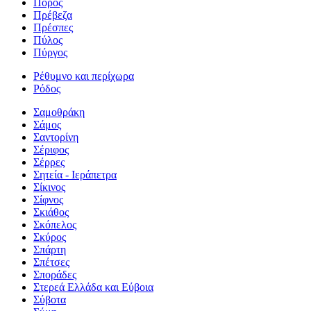
Πόρος
Πρέβεζα
Πρέσπες
Πύλος
Πύργος
Ρέθυμνο και περίχωρα
Ρόδος
Σαμοθράκη
Σάμος
Σαντορίνη
Σέριφος
Σέρρες
Σητεία - Ιεράπετρα
Σίκινος
Σίφνος
Σκιάθος
Σκόπελος
Σκύρος
Σπάρτη
Σπέτσες
Σποράδες
Στερεά Ελλάδα και Εύβοια
Σύβοτα