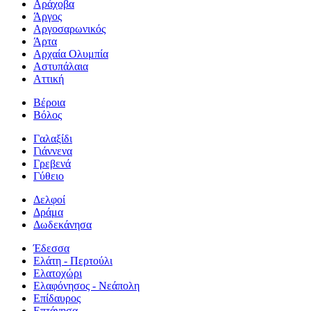
Αράχοβα
Άργος
Αργοσαρωνικός
Άρτα
Αρχαία Ολυμπία
Αστυπάλαια
Αττική
Βέροια
Βόλος
Γαλαξίδι
Γιάννενα
Γρεβενά
Γύθειο
Δελφοί
Δράμα
Δωδεκάνησα
Έδεσσα
Ελάτη - Περτούλι
Ελατοχώρι
Ελαφόνησος - Νεάπολη
Επίδαυρος
Επτάνησα