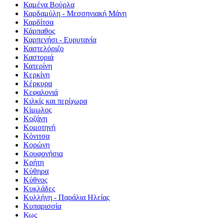
Καμένα Βούρλα
Καρδαμύλη - Μεσσηνιακή Μάνη
Καρδίτσα
Κάρπαθος
Καρπενήσι - Ευρυτανία
Καστελόριζο
Καστοριά
Κατερίνη
Κερκίνη
Κέρκυρα
Κεφαλονιά
Κιλκίς και περίχωρα
Κίμωλος
Κοζάνη
Κομοτηνή
Κόνιτσα
Κορώνη
Κουφονήσια
Κρήτη
Κύθηρα
Κύθνος
Κυκλάδες
Κυλλήνη - Παράλια Ηλείας
Κυπαρισσία
Κως