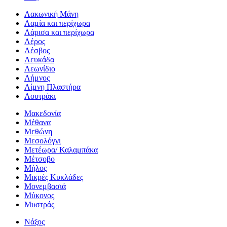
Λακωνική Μάνη
Λαμία και περίχωρα
Λάρισα και περίχωρα
Λέρος
Λέσβος
Λευκάδα
Λεωνίδιο
Λήμνος
Λίμνη Πλαστήρα
Λουτράκι
Μακεδονία
Μέθανα
Μεθώνη
Μεσολόγγι
Μετέωρα/ Καλαμπάκα
Μέτσοβο
Μήλος
Μικρές Κυκλάδες
Μονεμβασιά
Μύκονος
Μυστράς
Νάξος