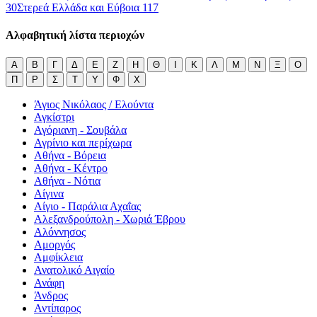
30
Στερεά Ελλάδα και Εύβοια
117
Αλφαβητική λίστα περιοχών
Α
Β
Γ
Δ
Ε
Ζ
Η
Θ
Ι
Κ
Λ
Μ
Ν
Ξ
Ο
Π
Ρ
Σ
Τ
Υ
Φ
Χ
Άγιος Νικόλαος / Ελούντα
Αγκίστρι
Αγόριανη - Σουβάλα
Αγρίνιο και περίχωρα
Αθήνα - Βόρεια
Αθήνα - Κέντρο
Αθήνα - Νότια
Αίγινα
Αίγιο - Παράλια Αχαΐας
Αλεξανδρούπολη - Χωριά Έβρου
Αλόννησος
Αμοργός
Αμφίκλεια
Ανατολικό Αιγαίο
Ανάφη
Άνδρος
Αντίπαρος