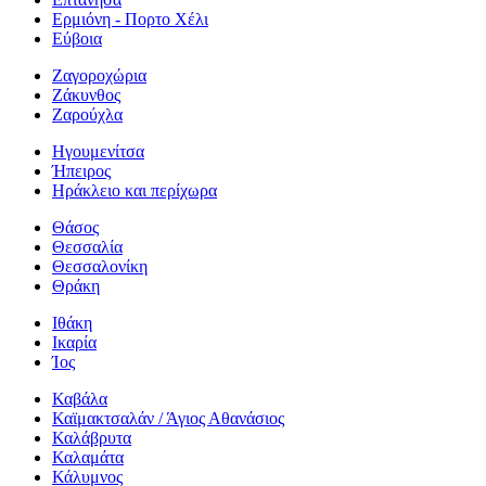
Ερμιόνη - Πορτο Χέλι
Εύβοια
Ζαγοροχώρια
Ζάκυνθος
Ζαρούχλα
Ηγουμενίτσα
Ήπειρος
Ηράκλειο και περίχωρα
Θάσος
Θεσσαλία
Θεσσαλονίκη
Θράκη
Ιθάκη
Ικαρία
Ίος
Καβάλα
Καϊμακτσαλάν / Άγιος Αθανάσιος
Καλάβρυτα
Καλαμάτα
Κάλυμνος