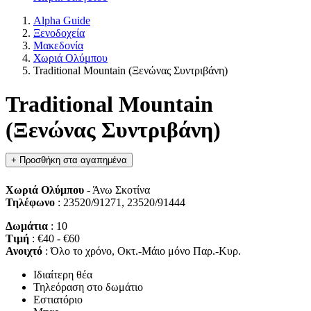
Alpha Guide
Ξενοδοχεία
Μακεδονία
Χωριά Ολύμπου
Traditional Mountain (Ξενώνας Συντριβάνη)
Traditional Mountain
(Ξενώνας Συντριβάνη)
+
Προσθήκη στα αγαπημένα
Χωριά Ολύμπου
- Άνω Σκοτίνα
Τηλέφωνο
: 23520/91271, 23520/91444
Δωμάτια
: 10
Τιμή
: €40 - €60
Ανοιχτό
: Όλο το χρόνο, Οκτ.-Μάιο μόνο Παρ.-Κυρ.
Ιδιαίτερη θέα
Τηλεόραση στο δωμάτιο
Εστιατόριο