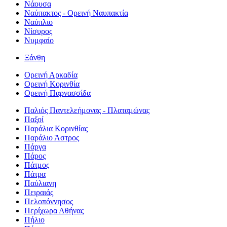
Νάουσα
Ναύπακτος - Ορεινή Ναυπακτία
Ναύπλιο
Νίσυρος
Νυμφαίο
Ξάνθη
Ορεινή Αρκαδία
Ορεινή Κορινθία
Ορεινή Παρνασσίδα
Παλιός Παντελεήμονας - Πλαταμώνας
Παξοί
Παράλια Κορινθίας
Παράλιο Άστρος
Πάργα
Πάρος
Πάτμος
Πάτρα
Παύλιανη
Πειραιάς
Πελοπόννησος
Περίχωρα Αθήνας
Πήλιο