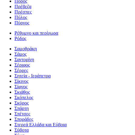
Πόρος
Πρέβεζα
Πρέσπες
Πύλος
Πύργος
Ρέθυμνο και περίχωρα
Ρόδος
Σαμοθράκη
Σάμος
Σαντορίνη
Σέριφος
Σέρρες
Σητεία - Ιεράπετρα
Σίκινος
Σίφνος
Σκιάθος
Σκόπελος
Σκύρος
Σπάρτη
Σπέτσες
Σποράδες
Στερεά Ελλάδα και Εύβοια
Σύβοτα