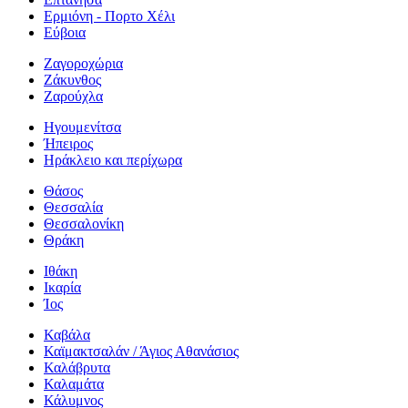
Ερμιόνη - Πορτο Χέλι
Εύβοια
Ζαγοροχώρια
Ζάκυνθος
Ζαρούχλα
Ηγουμενίτσα
Ήπειρος
Ηράκλειο και περίχωρα
Θάσος
Θεσσαλία
Θεσσαλονίκη
Θράκη
Ιθάκη
Ικαρία
Ίος
Καβάλα
Καϊμακτσαλάν / Άγιος Αθανάσιος
Καλάβρυτα
Καλαμάτα
Κάλυμνος