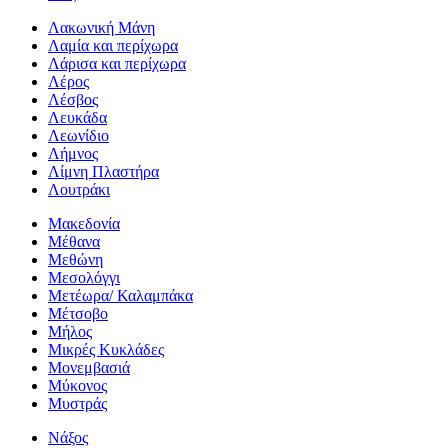
Λακωνική Μάνη
Λαμία και περίχωρα
Λάρισα και περίχωρα
Λέρος
Λέσβος
Λευκάδα
Λεωνίδιο
Λήμνος
Λίμνη Πλαστήρα
Λουτράκι
Μακεδονία
Μέθανα
Μεθώνη
Μεσολόγγι
Μετέωρα/ Καλαμπάκα
Μέτσοβο
Μήλος
Μικρές Κυκλάδες
Μονεμβασιά
Μύκονος
Μυστράς
Νάξος