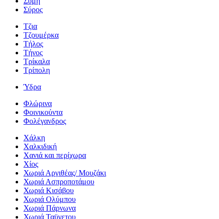
Σύμη
Σύρος
Τζια
Τζουμέρκα
Τήλος
Τήνος
Τρίκαλα
Τρίπολη
Ύδρα
Φλώρινα
Φοινικούντα
Φολέγανδρος
Χάλκη
Χαλκιδική
Χανιά και περίχωρα
Χίος
Χωριά Αργιθέας/ Μουζάκι
Χωριά Ασπροποτάμου
Χωριά Κισάβου
Χωριά Ολύμπου
Χωριά Πάρνωνα
Χωριά Ταϋγετου