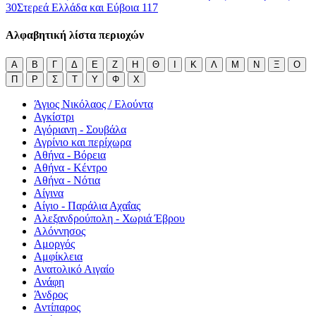
30
Στερεά Ελλάδα και Εύβοια
117
Αλφαβητική λίστα περιοχών
Α
Β
Γ
Δ
Ε
Ζ
Η
Θ
Ι
Κ
Λ
Μ
Ν
Ξ
Ο
Π
Ρ
Σ
Τ
Υ
Φ
Χ
Άγιος Νικόλαος / Ελούντα
Αγκίστρι
Αγόριανη - Σουβάλα
Αγρίνιο και περίχωρα
Αθήνα - Βόρεια
Αθήνα - Κέντρο
Αθήνα - Νότια
Αίγινα
Αίγιο - Παράλια Αχαΐας
Αλεξανδρούπολη - Χωριά Έβρου
Αλόννησος
Αμοργός
Αμφίκλεια
Ανατολικό Αιγαίο
Ανάφη
Άνδρος
Αντίπαρος