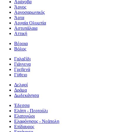
Αράχοβα
Άργος
Αργοσαρωνικός
Άρτα
Αρχαία Ολυμπία
Αστυπάλαια
Αττική
Βέροια
Βόλος
Γαλαξίδι
Γιάννενα
Γρεβενά
Γύθειο
Δελφοί
Δράμα
Δωδεκάνησα
Έδεσσα
Ελάτη - Περτούλι
Ελατοχώρι
Ελαφόνησος - Νεάπολη
Επίδαυρος
Επτάνησα