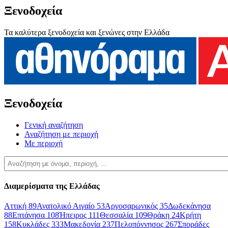
Ξενοδοχεία
Τα καλύτερα ξενοδοχεία και ξενώνες στην Ελλάδα
Ξενοδοχεία
Γενική αναζήτηση
Αναζήτηση με περιοχή
Με περιοχή
Διαμερίσματα της Ελλάδας
Αττική
89
Ανατολικό Αιγαίο
53
Αργοσαρωνικός
35
Δωδεκάνησα
88
Επτάνησα
108
Ήπειρος
111
Θεσσαλία
109
Θράκη
24
Κρήτη
158
Κυκλάδες
333
Μακεδονία
237
Πελοπόννησος
267
Σποράδες