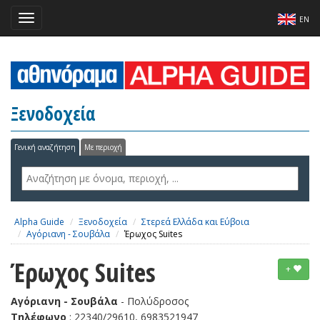
Toggle
EN
navigation
Ξενοδοχεία
Γενική αναζήτηση
Με περιοχή
Alpha Guide
Ξενοδοχεία
Στερεά Ελλάδα και Εύβοια
Αγόριανη - Σουβάλα
Έρωχος Suites
Έρωχος Suites
+
Αγόριανη - Σουβάλα
- Πολύδροσος
Τηλέφωνο
: 22340/29610, 6983521947