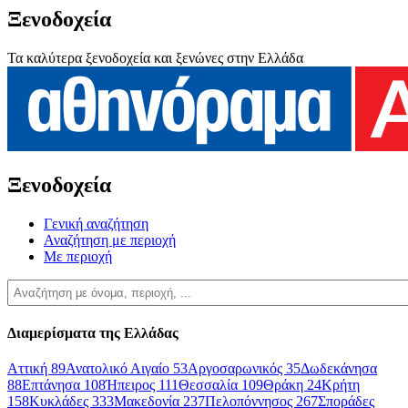
Ξενοδοχεία
Τα καλύτερα ξενοδοχεία και ξενώνες στην Ελλάδα
Ξενοδοχεία
Γενική αναζήτηση
Αναζήτηση με περιοχή
Με περιοχή
Διαμερίσματα της Ελλάδας
Αττική
89
Ανατολικό Αιγαίο
53
Αργοσαρωνικός
35
Δωδεκάνησα
88
Επτάνησα
108
Ήπειρος
111
Θεσσαλία
109
Θράκη
24
Κρήτη
158
Κυκλάδες
333
Μακεδονία
237
Πελοπόννησος
267
Σποράδες