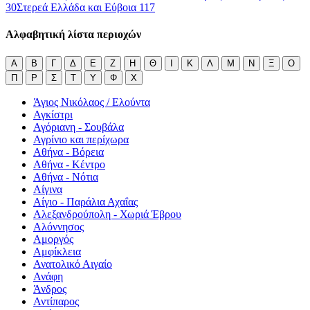
30
Στερεά Ελλάδα και Εύβοια
117
Αλφαβητική λίστα περιοχών
Α
Β
Γ
Δ
Ε
Ζ
Η
Θ
Ι
Κ
Λ
Μ
Ν
Ξ
Ο
Π
Ρ
Σ
Τ
Υ
Φ
Χ
Άγιος Νικόλαος / Ελούντα
Αγκίστρι
Αγόριανη - Σουβάλα
Αγρίνιο και περίχωρα
Αθήνα - Βόρεια
Αθήνα - Κέντρο
Αθήνα - Νότια
Αίγινα
Αίγιο - Παράλια Αχαΐας
Αλεξανδρούπολη - Χωριά Έβρου
Αλόννησος
Αμοργός
Αμφίκλεια
Ανατολικό Αιγαίο
Ανάφη
Άνδρος
Αντίπαρος