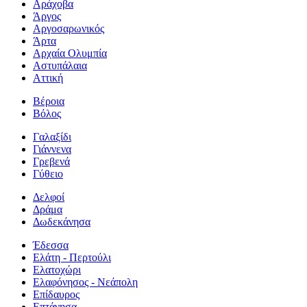
Αράχοβα
Άργος
Αργοσαρωνικός
Άρτα
Αρχαία Ολυμπία
Αστυπάλαια
Αττική
Βέροια
Βόλος
Γαλαξίδι
Γιάννενα
Γρεβενά
Γύθειο
Δελφοί
Δράμα
Δωδεκάνησα
Έδεσσα
Ελάτη - Περτούλι
Ελατοχώρι
Ελαφόνησος - Νεάπολη
Επίδαυρος
Επτάνησα