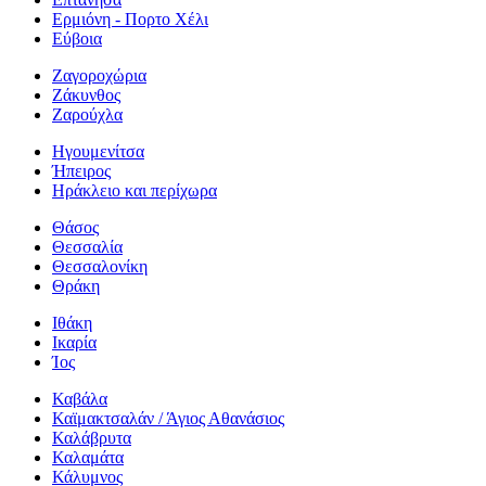
Ερμιόνη - Πορτο Χέλι
Εύβοια
Ζαγοροχώρια
Ζάκυνθος
Ζαρούχλα
Ηγουμενίτσα
Ήπειρος
Ηράκλειο και περίχωρα
Θάσος
Θεσσαλία
Θεσσαλονίκη
Θράκη
Ιθάκη
Ικαρία
Ίος
Καβάλα
Καϊμακτσαλάν / Άγιος Αθανάσιος
Καλάβρυτα
Καλαμάτα
Κάλυμνος