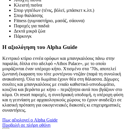
Κλειστή πισίνα
Σπορ γηπέδων (τένις, βόλεϊ, μπάσκετ κ.λπ.)
Σπορ θαλάσσης
Fitness (γυμναστήριο, μασάζ, σάουνα)
Παροχές για παιδιά
Δεκτά μικρά ζώα
Πάρκινγκ
Η αξιολόγηση του Alpha Guide
Κεντρικό κτίριο εννέα ορόφων και μπανγκαλόους πάνω στην
παραλία, δίπλα στο αδελφό «Athos Palace», με το οποίο
μοιράζονται έναν υπέροχο κήπο. Χτισμένο στα ’70s, αποτελεί
ζωντανή έκφραση του τότε μοντέρνου ντιζάιν (παρά τη συνολική
ανακαίνιση). Όλα τα δωμάτια έχουν θέα στη θάλασσα. Δίχωρες
σουίτες και μπανγκαλόους με ενιαίο καθιστικό-υπνοδωμάτιο,
κουζίνα και βεράντα με κήπο – περιζήτητα αυτά που βγάζουν στο
κύμα. Οι resort παροχές, η συνεδριακή υποδομή, η υπέροχη φύση
και η γειτνίαση με αρχαιολογικούς χώρους το έχουν αναδείξει σε
κλασική πρόταση για οικογενειακές διακοπές κι επιχειρηματικές
συναντήσεις.
Πως αξιολογεί ο Alpha Guide
Προβολή σε πλήρη οθόνη