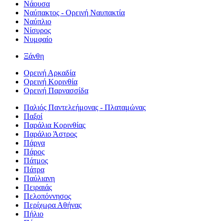
Νάουσα
Ναύπακτος - Ορεινή Ναυπακτία
Ναύπλιο
Νίσυρος
Νυμφαίο
Ξάνθη
Ορεινή Αρκαδία
Ορεινή Κορινθία
Ορεινή Παρνασσίδα
Παλιός Παντελεήμονας - Πλαταμώνας
Παξοί
Παράλια Κορινθίας
Παράλιο Άστρος
Πάργα
Πάρος
Πάτμος
Πάτρα
Παύλιανη
Πειραιάς
Πελοπόννησος
Περίχωρα Αθήνας
Πήλιο