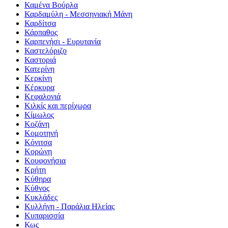
Καμένα Βούρλα
Καρδαμύλη - Μεσσηνιακή Μάνη
Καρδίτσα
Κάρπαθος
Καρπενήσι - Ευρυτανία
Καστελόριζο
Καστοριά
Κατερίνη
Κερκίνη
Κέρκυρα
Κεφαλονιά
Κιλκίς και περίχωρα
Κίμωλος
Κοζάνη
Κομοτηνή
Κόνιτσα
Κορώνη
Κουφονήσια
Κρήτη
Κύθηρα
Κύθνος
Κυκλάδες
Κυλλήνη - Παράλια Ηλείας
Κυπαρισσία
Κως