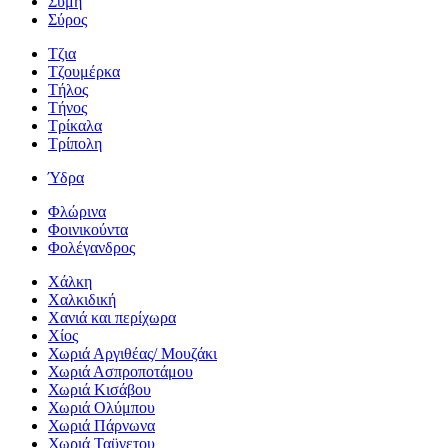
Σύμη
Σύρος
Τζια
Τζουμέρκα
Τήλος
Τήνος
Τρίκαλα
Τρίπολη
Ύδρα
Φλώρινα
Φοινικούντα
Φολέγανδρος
Χάλκη
Χαλκιδική
Χανιά και περίχωρα
Χίος
Χωριά Αργιθέας/ Μουζάκι
Χωριά Ασπροποτάμου
Χωριά Κισάβου
Χωριά Ολύμπου
Χωριά Πάρνωνα
Χωριά Ταϋγετου