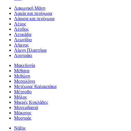
Λακωνική Μάνη
Λαμία και περίχωρα
Λάρισα και περίχωρα
Λέρος
Λέσβος
Λευκάδα
Λεωνίδιο
Λήμνος
Λίμνη Πλαστήρα
Λουτράκι
Μακεδονία
Μέθανα
Μεθώνη
Μεσολόγγι
Μετέωρα/ Καλαμπάκα
Μέτσοβο
Μήλος
Μικρές Κυκλάδες
Μονεμβασιά
Μύκονος
Μυστράς
Νάξος