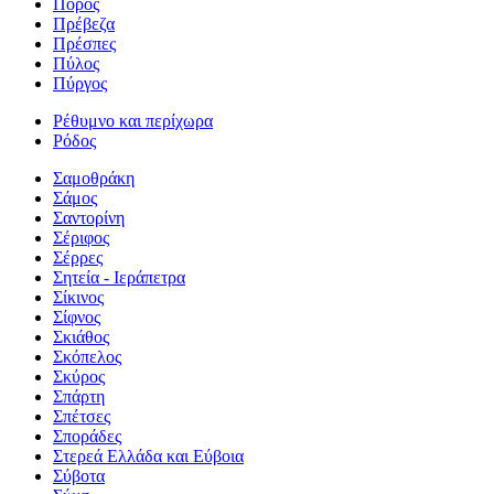
Πόρος
Πρέβεζα
Πρέσπες
Πύλος
Πύργος
Ρέθυμνο και περίχωρα
Ρόδος
Σαμοθράκη
Σάμος
Σαντορίνη
Σέριφος
Σέρρες
Σητεία - Ιεράπετρα
Σίκινος
Σίφνος
Σκιάθος
Σκόπελος
Σκύρος
Σπάρτη
Σπέτσες
Σποράδες
Στερεά Ελλάδα και Εύβοια
Σύβοτα