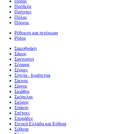
Πόρος
Πρέβεζα
Πρέσπες
Πύλος
Πύργος
Ρέθυμνο και περίχωρα
Ρόδος
Σαμοθράκη
Σάμος
Σαντορίνη
Σέριφος
Σέρρες
Σητεία - Ιεράπετρα
Σίκινος
Σίφνος
Σκιάθος
Σκόπελος
Σκύρος
Σπάρτη
Σπέτσες
Σποράδες
Στερεά Ελλάδα και Εύβοια
Σύβοτα