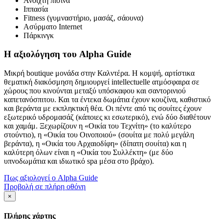
Ανοιχτή πισίνα
Ιππασία
Fitness (γυμναστήριο, μασάζ, σάουνα)
Ασύρματο Internet
Πάρκινγκ
Η αξιολόγηση του Alpha Guide
Μικρή boutique μονάδα στην Καλντέρα. Η κομψή, αρτίστικα
θεματική διακόσμηση δημιουργεί intellectuelle ατμόσφαιρα σε
χώρους που κινούνται μεταξύ υπόσκαφου και σαντορινιού
καπετανόσπιτου. Και τα έντεκα δωμάτια έχουν κουζίνα, καθιστικό
και βεράντα με εκπληκτική θέα. Οι πέντε από τις σουίτες έχουν
εξωτερικό υδρομασάζ (κάποιες κι εσωτερικό), ενώ δύο διαθέτουν
και χαμάμ. Ξεχωρίζουν η «Οικία του Τεχνίτη» (το καλύτερο
στούντιο), η «Οικία του Οινοποιού» (σουίτα με πολύ μεγάλη
βεράντα), η «Οικία του Αρχαιοδίφη» (δίπατη σουίτα) και η
καλύτερη όλων είναι η «Οικία του Συλλέκτη» (με δύο
υπνοδωμάτια και ιδιωτικό spa μέσα στο βράχο).
Πως αξιολογεί ο Alpha Guide
Προβολή σε πλήρη οθόνη
×
Πλήρης χάρτης