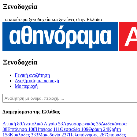
Ξενοδοχεία
Τα καλύτερα ξενοδοχεία και ξενώνες στην Ελλάδα
Ξενοδοχεία
Γενική αναζήτηση
Αναζήτηση με περιοχή
Με περιοχή
Διαμερίσματα της Ελλάδας
Αττική
89
Ανατολικό Αιγαίο
53
Αργοσαρωνικός
35
Δωδεκάνησα
88
Επτάνησα
108
Ήπειρος
111
Θεσσαλία
109
Θράκη
24
Κρήτη
158
Κυκλάδες
333
Μακεδονία
237
Πελοπόννησος
267
Σποράδες