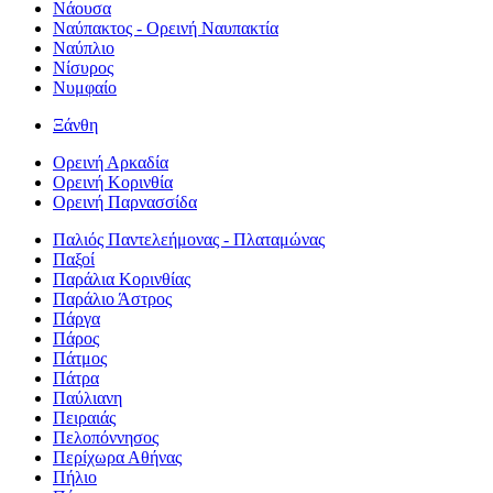
Νάουσα
Ναύπακτος - Ορεινή Ναυπακτία
Ναύπλιο
Νίσυρος
Νυμφαίο
Ξάνθη
Ορεινή Αρκαδία
Ορεινή Κορινθία
Ορεινή Παρνασσίδα
Παλιός Παντελεήμονας - Πλαταμώνας
Παξοί
Παράλια Κορινθίας
Παράλιο Άστρος
Πάργα
Πάρος
Πάτμος
Πάτρα
Παύλιανη
Πειραιάς
Πελοπόννησος
Περίχωρα Αθήνας
Πήλιο