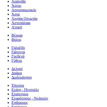
Αράχοβα
Άργος
Αργοσαρωνικός
Άρτα
Αρχαία Ολυμπία
Αστυπάλαια
Αττική
Βέροια
Βόλος
Γαλαξίδι
Γιάννενα
Γρεβενά
Γύθειο
Δελφοί
Δράμα
Δωδεκάνησα
Έδεσσα
Ελάτη - Περτούλι
Ελατοχώρι
Ελαφόνησος - Νεάπολη
Επίδαυρος
Επτάνησα