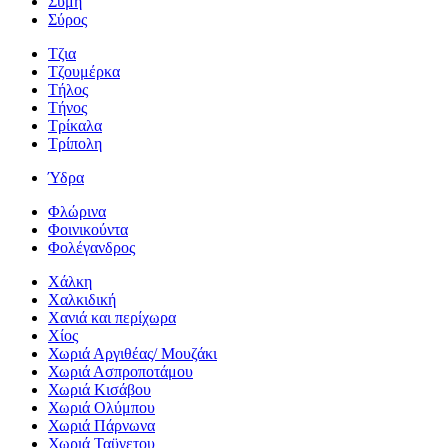
Σύμη
Σύρος
Τζια
Τζουμέρκα
Τήλος
Τήνος
Τρίκαλα
Τρίπολη
Ύδρα
Φλώρινα
Φοινικούντα
Φολέγανδρος
Χάλκη
Χαλκιδική
Χανιά και περίχωρα
Χίος
Χωριά Αργιθέας/ Μουζάκι
Χωριά Ασπροποτάμου
Χωριά Κισάβου
Χωριά Ολύμπου
Χωριά Πάρνωνα
Χωριά Ταϋγετου