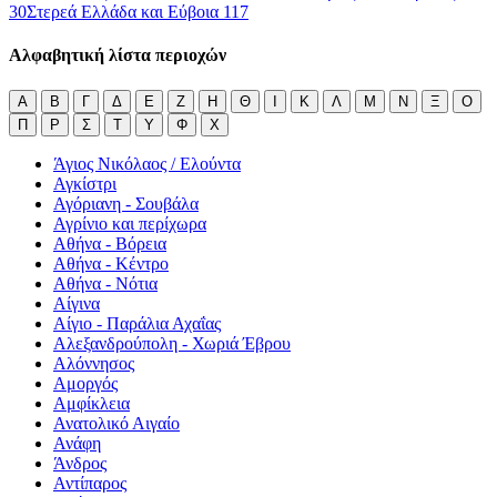
30
Στερεά Ελλάδα και Εύβοια
117
Αλφαβητική λίστα περιοχών
Α
Β
Γ
Δ
Ε
Ζ
Η
Θ
Ι
Κ
Λ
Μ
Ν
Ξ
Ο
Π
Ρ
Σ
Τ
Υ
Φ
Χ
Άγιος Νικόλαος / Ελούντα
Αγκίστρι
Αγόριανη - Σουβάλα
Αγρίνιο και περίχωρα
Αθήνα - Βόρεια
Αθήνα - Κέντρο
Αθήνα - Νότια
Αίγινα
Αίγιο - Παράλια Αχαΐας
Αλεξανδρούπολη - Χωριά Έβρου
Αλόννησος
Αμοργός
Αμφίκλεια
Ανατολικό Αιγαίο
Ανάφη
Άνδρος
Αντίπαρος