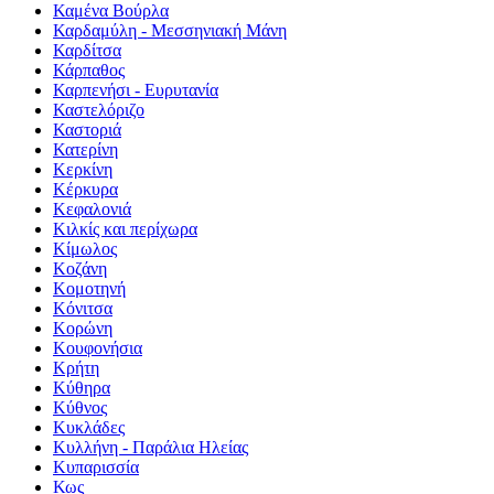
Καμένα Βούρλα
Καρδαμύλη - Μεσσηνιακή Μάνη
Καρδίτσα
Κάρπαθος
Καρπενήσι - Ευρυτανία
Καστελόριζο
Καστοριά
Κατερίνη
Κερκίνη
Κέρκυρα
Κεφαλονιά
Κιλκίς και περίχωρα
Κίμωλος
Κοζάνη
Κομοτηνή
Κόνιτσα
Κορώνη
Κουφονήσια
Κρήτη
Κύθηρα
Κύθνος
Κυκλάδες
Κυλλήνη - Παράλια Ηλείας
Κυπαρισσία
Κως