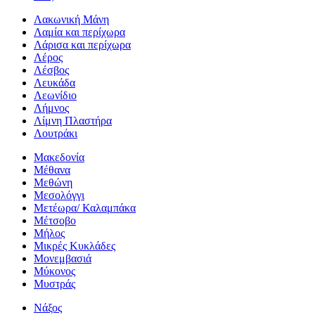
Λακωνική Μάνη
Λαμία και περίχωρα
Λάρισα και περίχωρα
Λέρος
Λέσβος
Λευκάδα
Λεωνίδιο
Λήμνος
Λίμνη Πλαστήρα
Λουτράκι
Μακεδονία
Μέθανα
Μεθώνη
Μεσολόγγι
Μετέωρα/ Καλαμπάκα
Μέτσοβο
Μήλος
Μικρές Κυκλάδες
Μονεμβασιά
Μύκονος
Μυστράς
Νάξος