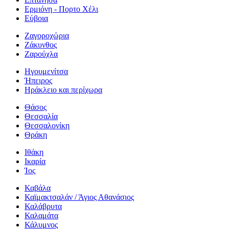
Ερμιόνη - Πορτο Χέλι
Εύβοια
Ζαγοροχώρια
Ζάκυνθος
Ζαρούχλα
Ηγουμενίτσα
Ήπειρος
Ηράκλειο και περίχωρα
Θάσος
Θεσσαλία
Θεσσαλονίκη
Θράκη
Ιθάκη
Ικαρία
Ίος
Καβάλα
Καϊμακτσαλάν / Άγιος Αθανάσιος
Καλάβρυτα
Καλαμάτα
Κάλυμνος